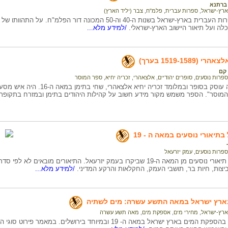
 ברתנא
ארץ-ישראל
,
ספרות עברית
,
פלמ"ח
,
צבר (יליד הארץ)
מידע על הספרות העברית בארץ-ישראל בשנות ה-40 וה-50 המכונה דור 
ה ועל תיאור היישוב הארץ-ישראלי.
/למידע מלא...
(1519-1589 בערך)
קם
ספרות נוסעים
,
סופרים יהודיים
,
אלצאהרי, זכריה יחיא
,
ספר המוסר
המידע בדף זה עוסק בסופר ובמלומד זכ
מוסר". הספר משמש מקור מידע חשוב על קהילות היהודים בתימן ובמזרח בתקופת
תיאורי נוסעים במאה ה - 19
ספרות נוסעים
,
עמק יזרעאל
המאמר מביא תיאורי נוסעים מן המאה ה-19 שביקרו בעמק יזרעאל. התיאורים מובא
ביצות, חיות בר, תושבי העמק, החקלאות והרקע המדיני.
/למידע מלא...
 בארץ ישראל במאה התשע עשרה: מים לשתיה
ארץ-ישראל
,
מחירי מים
,
אספקת מים
,
מאה תשע עשרה
תיאור הקשיים בהספקת המים בארץ ישראל במאה ה- 19 ובמיוחד בירושלי