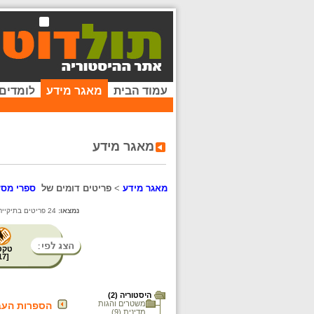
עמוד הבית
מאגר מידע
לומדים
מאגר מידע
מאגר מידע
>
פריטים דומים של
ספרי מסע
נמצאו:
24 פריטים בתיקייה זו. קיימים פריטים נוספים בתיקיות המשנה.
טקס
17
[
היסטוריה (2)
משטרים והגות
הספרות העב
מדינית (9)