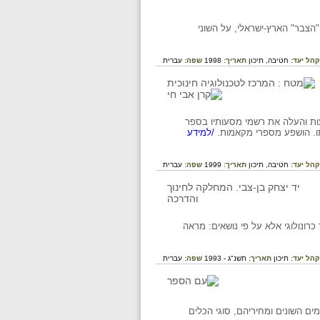
הפלמ"ח. על התהוותו של "הצבר" הארץ-ישראלי, על השוני
קהל יעד:
חטיבה,
תיכון
תאריך:
1998
שפה:
עברית
ריה יחיא אלצאהרי, שחי בתימן במאה ה-16. היה איש מסעות והעלה את רשמי מסעותיו בספר
ו. הושפע מספרי מקאמות.
/למידע
קהל יעד:
חטיבה,
תיכון
תאריך:
1999
שפה:
עברית
ים לא לפי סדר כרונולוגי אלא על פי נושאים: מראה
קהל יעד:
תיכון
תאריך:
תשנ"ג - 1993
שפה:
עברית
ם. במאמר פירוט סוגי המים השונים ומחיריהם, סוגי הכלים