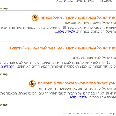
והשימוש החוזר באותם המים.
/למידע מלא...
קהל יע
ם בארץ ישראל במאה התשע עשרה: מאכל ומשקה
ארץ-ישראל
,
משקאות
,
מזון
,
מאה תשע עשרה
המזונות והמשקאות של תושבי ארץ ישראל במאה -19 היו פשוטים ביותר. במא
 אכלו רק בחגים בשמחות.
/למידע מלא...
 בארץ ישראל במאה התשע עשרה: כסות ונוי לגוף (בגד, נעל וקישוט)
ארץ-ישראל
,
לבוש
,
מאה תשע עשרה
במהלך המאה ה- 19 חדרו לארץ ישראל צורות לבוש חדשות. המאמר סוקר פריטי לבוש אופייניים
טים, תוך הבחנה בין לבוש האכלוסייה המקומית ללבוש הזרים האירופים.
/למידע מלא
קהל יע
 בארץ ישראל במאה התשע עשרה: כלי בית ומטבח
ארץ-ישראל
,
כלי כתישה וטחינה
,
מאה תשע עשרה
,
רהיטים וריהוט
בראישת המאה ה- 19 לא היו בבתיהם של מרבית תושבי הארץ רהיטים, למעט מנורה. המאמ
האגירה שהיו בבתים.
/למידע מלא...
קהל יע