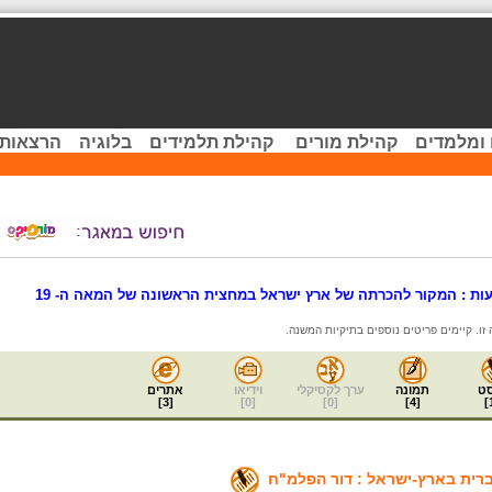
 ומלמדים
קהילת מורים
קהילת תלמידים
בלוגיה
הרצאות 
ות : המקור להכרתה של ארץ ישראל במחצית הראשונה של המאה ה- 19
ט
תמונה
ערך לקסיקלי
וידיאו
אתרים
]
3
[
]
0
[
]
0
[
]
4
[
]
רית בארץ-ישראל : דור הפלמ"ח