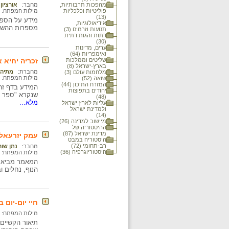
מהפכות תרבותיות,
מחבר:
אורציון
פוליטיות וכלכליות
מילות המפתח:
(13)
אידיאולוגיות,
מספרות ההשכל
תנועות וזרמים (3)
דתות והגות דתית
(30)
ערים, מדינות
ואימפריות (64)
שליטים וממלכות
זכריה יחיא אלצאהרי 
בארץ-ישראל (8)
מחברת:
מתיה 
מלחמות עולם (3)
מילות המפתח:
שואה (52)
המזרח התיכון (44)
יהודים בתפוצות
שנקרא "ספר ה
(48)
מלא...
עליות לארץ ישראל
ולמדינת ישראל
(14)
מיישוב למדינה (26)
ההיסטוריה של
מדינת ישראל (87)
עמק יזרעאל ב
היסטוריה במבט
רב-תחומי (72)
מחבר:
נתן שור
היסטוריוגרפיה (36)
מילות המפתח:
הנוף, נחלים ו
חיי יום-יום
מילות המפתח: