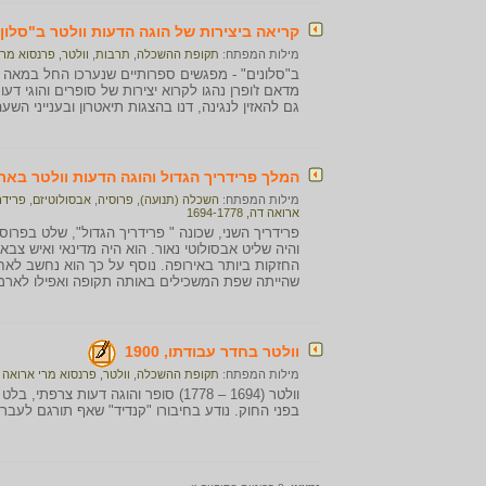
קריאה ביצירות של הוגה הדעות וולטר ב"סלון" של
מילות המפתח:
תקופת ההשכלה
,
תרבות
,
וולטר, פרנסוא מרי ארוא
מדאם ז'ופרן נהגו לקרוא יצירות של סופרים והוגי דעו
גם להאזין לנגינה, דנו בהצגות תיאטרון ובענייני השע
המלך פרידריך הגדול והוגה הדעות וולטר בארמ
מילות המפתח:
השכלה (תנועה)
,
פרוסיה
,
אבסולוטיזם
,
פרידריך ה- I
ארואה דה, 1694-1778
והיה שליט אבסולוטי נאור. הוא היה מדינאי ואיש צב
החזקות ביותר באירופה. נוסף על כך הוא נחשב לא
שהייתה שפת המשכילים באותה תקופה ואפילו לארמו
וולטר בחדר עבודתו, 1900
מילות המפתח:
תקופת ההשכלה
,
וולטר, פרנסוא מרי ארואה דה, 1778
וולטר (1694 – 1778) סופר והוגה דעות צ
בפני החוק. נודע בחיבורו "קנדיד" שאף תורגם לעבר