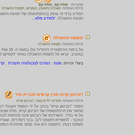
מחברות:
מתיה קם
,
מתיה קם
מילות המפתח:
השכלה (תנועה)
,
הומניזם
,
תקופת ההשכלה
תנועת ההשכלה.
/למידע מלא...
תקופת ההשכלה
מילות המפתח:
תקופת ההשכלה
על בימת ה
במערב. קראו על תקופת ההשכלה באתר לקסיקון ל
בעלי זכויות:
מטח : המרכז לטכנולוגיה חינוכית
;
קרן
רובינזון קרוזו מכין קרשים לבניית גדר
מילות המפתח:
ספרות ילדים ונוער
,
רובינזון קרוזו
מתאר את הרפתקאותיו של רובינזון קרוזו, מלח שניצ
על אי בודד. הישרדותו של רובינזון אינה מיוחסת לכוח
הגיבור - לתושייתו ולאומץ ליבו. בכך רומז דפו, שגו
לשפות רבות. התמונה היא איור מתוך מהדורת הספר שיצא