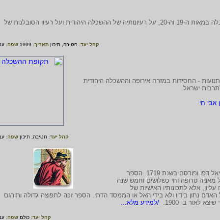
המידע בדף זה עוסק בהתפתחותה של תנועת ההשכלה במאות ה-19 וה-20, על רעיונותיה של ההשכלה היהודית ועל רעיון הסובלנות של
קהל יעד:
חטיבה,
תיכון
תאריך:
1999
שפה:
עב
היסטוריה היהודית עלו במאה ה- 18 שתי תנועות - החסידות במזרח אירופה וההשכלה היהודית
תרבות ישראל.
 אבי חי
קהל יעד:
חטיבה,
תיכון
שפה:
עב
הספר "רובינזון קרוזו" נכתב על ידי הסופר האנגלי דניאל דפו ופורסם בשנת 1719. הספר
ל מאניה טרופה וחי כשלושים וחמש שנה
 עליון, אלא לתכונותיו האישיות של
רל האדם נתון בידיו ולא בידי האל או הממסד הדתי. הספר זכה לתפוצה גדולה ותורגם
 לאור ב- 1900.
/למידע מלא...
קהל יעד:
כולם
שפה:
עב