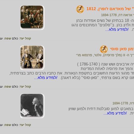
 מאדאם ז'ופרן, 1812
ה דה, 1694-1778
ב"סלונים" - מפגשים ספרותיים שנערכו החל במאה ה- 18 בבתיהן של נשים אמידות ובהן
ת ולדון בהן. ב"סלונים" המתכנסים נהגו
ה.
/למידע מלא...
קהל יעד:
כולם
שפה:
עב
ון סאן סוסי
I (מלך פרוסיה)
,
וולטר, פרנסוא מרי
פרידריך השני, שכונה " פרידריך הגדול", שלט בפרוסיה ארבעים ושש שנה ( 1786-1740 )
א והפך את פרוסיה לאחת המדינות
חד מהוגי הדעות החשובים בתקופת הנאורות. את כתביו הרבים כתב בצרפתית,
נו קרא בשם צרפתי, "סאן-סוסי" (בלא דאגה).
/למידע מלא...
קהל יעד:
כולם
שפה:
עב
1694-
רפתי, בלט במאבקו למען סובלנות דתית ולמען שוויון
ית.
/למידע מלא...
קהל יעד:
כולם
שפה:
עב