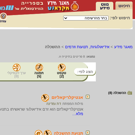
חיפוש לפי:
מאגר מידע
>
אידיאולוגיות, תנועות וזרמים
>
ההשכלה
נמצאו:
8 פריטים בתיקייה זו.
טקסט
תמונה
ערך לקסיקלי
]
0
[
]
5
[
]
2
[
ההשכלה (8)
אנטיקלריקאליזם
מילות המפתח:
דת ומדינה
אנטיקלריקאליזם הוא זרם אידיאולוגי שראשיתו בתנ
מלא...
תנועת ההשכלה