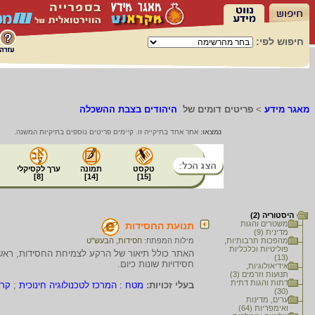
חיפוש לפי:
מאגר מידע
>
פריטים דומים של
היהודים בצבת ההשכלה
נמצאו:
אתר אחד בתיקייה זו. קיימים פריטים נוספים בתיקיות המשנה.
טקסט
תמונה
ערך לקסיקלי
]
8
[
]
14
[
]
15
[
היסטוריה (2)
משטרים והגות
תנועת החסידות
מדינית (9)
מהפכות תרבותיות,
מילות המפתח:
חסידות
,
הבעש"ט
פוליטיות וכלכליות
האתר כולל תיאור של הרקע לצמיחת החסידות, ראשי
(13)
חסידויות שונות כיום.
אידיאולוגיות,
תנועות וזרמים (3)
דתות והגות דתית
בעלי זכויות:
מטח : המרכז לטכנולוגיה חינוכית
;
קרן
(30)
ערים, מדינות
ואימפריות (64)