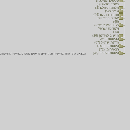
שליטים וממלכות
בארץ-ישראל (8)
מלחמות עולם (3)
שואה (52)
המזרח התיכון (44)
יהודים בתפוצות
(48)
עליות לארץ ישראל
ולמדינת ישראל
(14)
מיישוב למדינה (26)
ההיסטוריה של
מדינת ישראל (87)
היסטוריה במבט
רב-תחומי (72)
היסטוריוגרפיה (36)
נמצאו:
אתר אחד בתיקייה זו. קיימים פריטים נוספים בתיקיות המשנה.