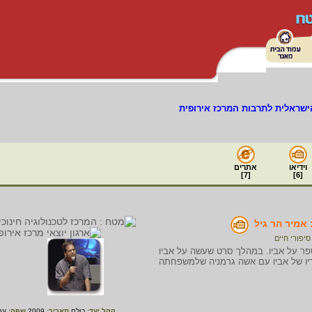
ישראלית לתרבות המרכז אירופית
וידיאו
אתרים
]
7
[
]
6
[
 אמיר הר גיל
סיפורי חיים
ספר על אביו. במהלך סרט שעשה על אביו
ריו של אביו עם אשה גרמניה שלמשפחתה
קהל יעד:
כולם
תאריך:
2009
שפה:
עב