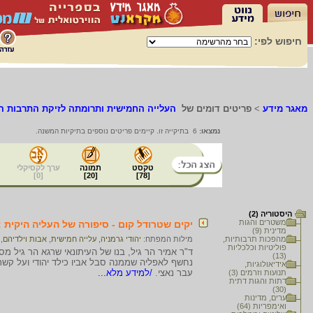
חיפוש לפי:
מאגר מידע
>
פריטים דומים של
העלייה החמישית ותרומתה לזיקת התרבות ה
נמצאו:
6 בתיקייה זו. קיימים פריטים נוספים בתיקיות המשנה.
טקסט
תמונה
ערך לקסיקלי
]
0
[
]
20
[
]
78
[
היסטוריה (2)
משטרים והגות
יקים שטרודל קום - סיפורה של העליה היקית :
מדינית (9)
מהפכות תרבותיות,
מילות המפתח:
יהודי גרמניה
,
עלייה חמישית
,
אבות וילדיהם
,
פוליטיות וכלכליות
ד"ר אמיר הר גיל, בנו של העיתונאי שרגא הר גיל מ
(13)
נחשף לאפליה שממנה סבל אביו כילד יהודי ועל קש
אידיאולוגיות,
עבר נאצי.
/למידע מלא...
תנועות וזרמים (3)
דתות והגות דתית
(30)
ערים, מדינות
ואימפריות (64)