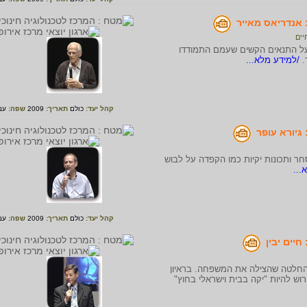
 אנדריאס מאייר
יים
על התנאים הקשים שעמם התמודדו
.
/למידע מלא...
קהל יעד:
כולם
תאריך:
2009
שפה:
עב
גיורא עופר
ר ותכונות יקיות כמו הקפדה על לבוש
...
קהל יעד:
כולם
תאריך:
2009
שפה:
עב
חיים יבין
 החלטה שהצילה את המשפחה. בראיון
וש להיות "יקה בבית וישראלי בחוץ"