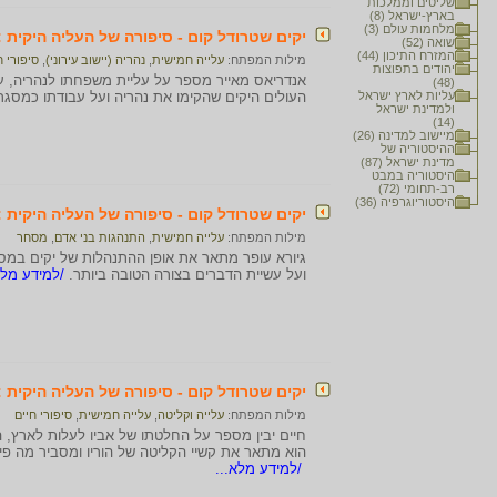
שליטים וממלכות
בארץ-ישראל (8)
מלחמות עולם (3)
יקים שטרודל קום - סיפורה של העליה היקית :
שואה (52)
המזרח התיכון (44)
מילות המפתח:
עלייה חמישית
,
נהריה (יישוב עירוני)
,
סיפורי ח
יהודים בתפוצות
אנדריאס מאייר מספר על עליית משפחתו לנהריה, 
(48)
עליות לארץ ישראל
העולים היקים שהקימו את נהריה ועל עבודתו כמסגר
ולמדינת ישראל
(14)
מיישוב למדינה (26)
ההיסטוריה של
מדינת ישראל (87)
היסטוריה במבט
רב-תחומי (72)
היסטוריוגרפיה (36)
יקים שטרודל קום - סיפורה של העליה היקית : 
מילות המפתח:
עלייה חמישית
,
התנהגות בני אדם
,
מסחר
גיורא עופר מתאר את אופן ההתנהלות של יקים במסח
ועל עשיית הדברים בצורה הטובה ביותר.
/למידע מלא
יקים שטרודל קום - סיפורה של העליה היקית : 
מילות המפתח:
עלייה וקליטה
,
עלייה חמישית
,
סיפורי חיים
חיים יבין מספר על החלטתו של אביו לעלות לארץ,
הוא מתאר את קשיי הקליטה של הוריו ומסביר מה פיר
/למידע מלא...