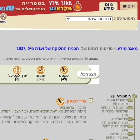
חיפוש לפי:
מאגר מידע
>
פריטים דומים של
תכנית החלוקה של ועדת פיל ,1937
נמצאו:
49 טקסטים בתיקייה זו. קיימים פריטים נוספים בתיקיות המשנה.
טקסט
תמונה
ערך לקסיקלי
]
2
[
]
65
[
]
49
[
היסטוריה (2)
משטרים והגות
גדר הצפון
מדינית (9)
מהפכות תרבותיות,
מחבר:
גדעון ביגר
פוליטיות וכלכליות
מילות המפתח:
מאורעות תרצ"ו-תרצ"ט
,
גבול הצפון
,
המנדט ה
(13)
אידיאולוגיות,
ערביות מסוריה ולבנון. הגדר פורקה כשהוסר האיום.
/
תנועות וזרמים (3)
דתות והגות דתית
(30)
ערים, מדינות
ואימפריות (64)