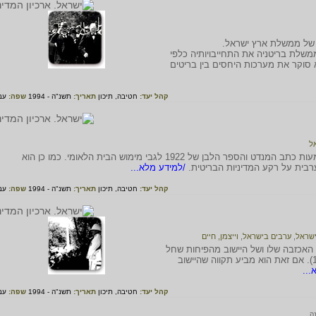
י של ממשלת ארץ ישראל.
משלת בריטניה את התחייבויותיה כלפי
 סוקר את מערכות היחסים בין בריטים
קהל יעד:
חטיבה,
תיכון
תאריך:
תשנ"ה - 1994
שפה:
עב
ל
קטעים מנאום של חיים וייצמן בו הוא מנתח את משמעות כתב המנדט והספר הלבן של 1922 לגבי מימוש הבית הלאומי. כמו כן הוא
בית על רקע המדיניות הבריטית.
/למידע מלא...
קהל יעד:
חטיבה,
תיכון
תאריך:
תשנ"ה - 1994
שפה:
עב
ישראל
,
ערבים בישראל
,
וייצמן, חיים
 האכזבה שלו ושל היישוב מהפיחות שחל
בהצהרת בלפור בעקבות המלצות הספר הלבן (1922). אם זאת הוא מביע תקווה שהיישוב
...
קהל יעד:
חטיבה,
תיכון
תאריך:
תשנ"ה - 1994
שפה:
עב