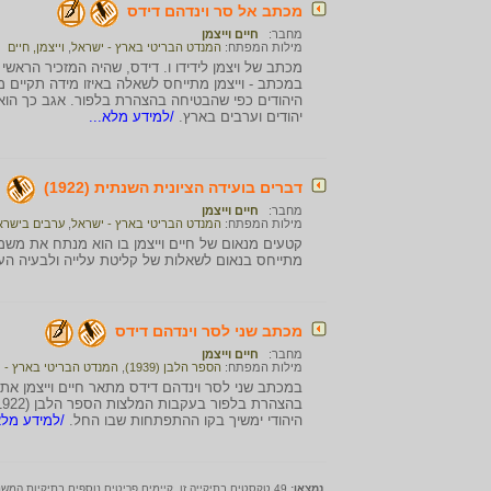
מכתב אל סר וינדהם דידס
מחבר:
חיים וייצמן
מילות המפתח:
המנדט הבריטי בארץ - ישראל
,
וייצמן, חיים
מכתב של ויצמן לידידו ו. דידס, שהיה המזכיר הראש
במכתב - וייצמן מתייחס לשאלה באיזו מידה תקיים מ
היהודים כפי שהבטיחה בהצהרת בלפור. אגב כך הוא
יהודים וערבים בארץ.
/למידע מלא...
דברים בועידה הציונית השנתית (1922)
מחבר:
חיים וייצמן
מילות המפתח:
המנדט הבריטי בארץ - ישראל
,
ערבים בישרא
מתייחס בנאום לשאלות של קליטת עלייה ולבעיה הער
מכתב שני לסר וינדהם דידס
מחבר:
חיים וייצמן
מילות המפתח:
הספר הלבן (1939)
,
המנדט הבריטי בארץ - 
במכתב שני לסר וינדהם דידס מתאר חיים וייצמן את
היהודי ימשיך בקו ההתפתחות שבו החל.
/למידע מלא
נמצאו:
49 טקסטים בתיקייה זו. קיימים פריטים נוספים בתיקיות המשנה.