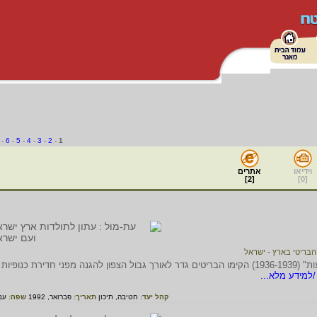
-
6
-
5
-
4
-
3
-
2
-
1
וידיאו
אתרים
]
2
[
]
0
[
בריטי בארץ - ישראל
בתקופת שלטון המנדט הבריטי בארץ, בזמן "המאורעות" (1936-1939) הקימו הבריטים גדר לאורך גבול הצפון להגנה מפני חדירת כנופיות
למידע מלא...
קהל יעד:
חטיבה,
תיכון
תאריך:
פברואר, 1992
שפה:
עב