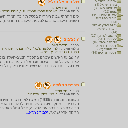
שליטים וממלכות
שלוחות אל הגליל
בארץ-ישראל (8)
מחבר:
אורן אלחנן
מלחמות עולם (3)
מילות המפתח:
מאורעות תרצ"ו-תרצ"ט
,
גליל
,
חומה ומגדל
,
ה
שואה (52)
המזרח התיכון (44)
יהודים בתפוצות
השונים ביישוב שהביאו להקמת היישובים החדשים, ע
(48)
עליות לארץ ישראל
ולמדינת ישראל
(14)
מיישוב למדינה (26)
7 נציבים
ההיסטוריה של
מדינת ישראל (87)
מחבר:
מרדכי נאור
היסטוריה במבט
מילות המפתח:
לורד פלומר
,
צ'נסלור, ג'ון רוברט
,
ווקופ, ארתו
רב-תחומי (72)
המנדט הבריטי בארץ - ישראל
היסטוריוגרפיה (36)
על שבעת האישים שכיהנו בתפקיד הנציב-העליון בזמן
קצרה של כל אחד, וסיכום קצר של תקופת כהונתו: סי
ועם הערבים ומה הזכרון שהשאיר אחריו בארץ כל נצ
תכנית החלוקה
מחבר:
חגי צורף
מילות המפתח:
בן צבי, יצחק
,
ועדת פיל
בעקבות המהומות (1936) הגיעה לא
הערבים, ובמסקנותיה הציעה תכנית לחלוקת הארץ בין
הקונגרס הציוני דחה את ההצעה, אבל המליץ על המ
חלוקת ארץ ישראל.
/למידע מלא...