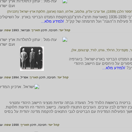
ספר הלבן (1939)
,
ועד ערבי עליון
,
גולומב, אליהו
,
הגנה (ארגון)
,
חלוקת ארץ-ישראל (תכניות)
סיפור ההתיישבות היהודית בגליל תוך כדי המרד הערבי 1936-1939 (מאורעות תרצ"ו-תרצ"ט)בתקופת המנדט הבריטי בארץ. על השיקולים
ל פעילות ה"הגנה" ועל תרומתה של קק"ל.
/למידע מלא...
קהל יעד:
חטיבה,
תיכון
תאריך:
פברואר, 1993
שפה:
עב
ר
,
מקמייכל, הרולד
,
גורט, לורד
,
קנינגהם, אלן
,
 המנדט הבריטי בארץ-ישראל: ביוגרפיה
פורים על היחסים עם היישוב היהודי
יב?
/למידע מלא...
קהל יעד:
חטיבה,
תיכון
תאריך:
אפריל, 1994
שפה:
עב
רץ ועדת חקירה בריטית בראשות הלורד פיל. הוועדה גבתה עדויות מנציגי היישוב היהודי ומנציגי
 יהודים לבין ערבים. הערבים התנגדו להצעה. ביישוב היהודי היו הדעות חלוקות.
שך הפעילות המדינית עם הבריטים לגבי התנאים להקמת מדינה יהודית על בסיס
קהל יעד:
חטיבה,
תיכון
תאריך:
1998
שפה:
עב