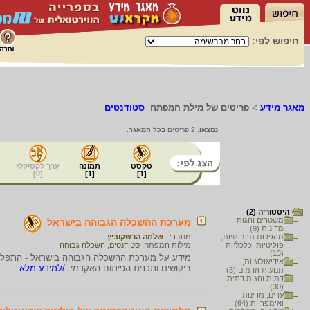
חיפוש לפי:
מאגר מידע
>
פריטים של מילת המפתח
סטודנטים
נמצאו:
2 פריטים
בכל המאגר.
טקסט
תמונה
ערך לקסיקלי
]
0
[
]
1
[
]
1
[
היסטוריה (2)
משטרים והגות
מערכת ההשכלה הגבוהה בישראל
מדינית (9)
מהפכות תרבותיות,
מחבר:
שלמה הרשקוביץ
פוליטיות וכלכליות
מילות המפתח:
סטודנטים
,
השכלה גבוהה
(13)
מידע על מערכת ההשכלה הגבוהה בישראל - התפלגו
אידיאולוגיות,
ביקושים ותכנית הפיתוח האקדמי.
/למידע מלא...
תנועות וזרמים (3)
דתות והגות דתית
(30)
ערים, מדינות
ואימפריות (64)