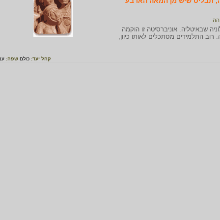
ה, תבליט שיש מן המאה הארבע
הה
ֹניה שבאיטליה. אוניברסיטה זו הוקמה
רופה. רוב התלמידים מסתכלים לאותו כיוון,
קהל יעד:
כולם
שפה:
עב