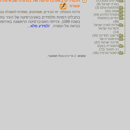
תלמידים באוניברסיטה של בולוניה שבאיטלי
שליטים וממלכות
בארץ-ישראל (8)
עשרה
מלחמות עולם (3)
שואה (52)
מילות המפתח:
ימי הביניים
,
סטודנטים
,
מוסדות להשכלה גבו
המזרח התיכון (44)
בתבליט דמויות תלמידים באוניברסיטה של העיר בּוֹלו
יהודים בתפוצות
בשנת 1088, והייתה האוניברסיטה הראשונה באי
(48)
עליות לארץ ישראל
כנראה אל המורה.
/למידע מלא...
ולמדינת ישראל
(14)
מיישוב למדינה (26)
ההיסטוריה של
מדינת ישראל (87)
היסטוריה במבט
רב-תחומי (72)
היסטוריוגרפיה (36)
נמצאו:
2 פריטים
בכל המאגר.