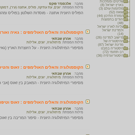
שליטים וממלכות
מחבר:
אלכסנדר פוקס
בארץ-ישראל (8)
מילות המפתח:
יוונים
,
עת עתיקה
,
פוליס
,
אתונה (עיר)
,
דמוקר
מלחמות עולם (3)
שואה (52)
הפוליס היוונית אתונה - מוסדות השלטון בפוליס ומ
המזרח התיכון (44)
יהודים בתפוצות
(48)
עליות לארץ ישראל
ולמדינת ישראל
הקוסמולוגיה והאלים האולימפים : גאיה ואורא
(14)
מיישוב למדינה (26)
מחבר:
אהרון שבתאי
ההיסטוריה של
מילות המפתח:
מיתולוגיה
,
יוונים
,
אלילות
מדינת ישראל (87)
מסיפורי המיתולוגיה היוונית - על היווצרות הארץ (גא
היסטוריה במבט
רב-תחומי (72)
היסטוריוגרפיה (36)
הקוסמולוגיה והאלים האולימפים : זאוס והטי
מחבר:
אהרון שבתאי
מילות המפתח:
מיתולוגיה
,
יוונים
,
אלילות
מסיפורי המיתולוגיה היוונית - המאבק בין זאוס (אבי 
הקוסמולוגיה והאלים האולימפים : זאוס וטיפון
מחבר:
אהרון שבתאי
מילות המפתח:
מיתולוגיה
,
יוונים
,
אלילות
מסיפורי המיתולוגיה היוונית - סיפור המריבה בין זאו