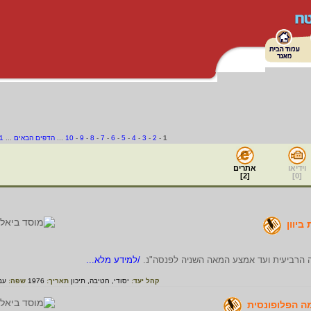
1
-
2
-
3
-
4
-
5
-
6
-
7
-
8
-
9
-
10
...
הדפים הבאים
...
1
וידיאו
אתרים
]
2
[
]
0
[
יוון
 הרביעית ועד אמצע המאה השניה לפנסה"נ.
/למידע מלא...
קהל יעד:
יסודי,
חטיבה,
תיכון
תאריך:
1976
שפה:
עב
ה הפלופונסית