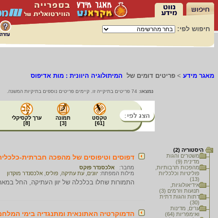
חיפוש לפי:
מאגר מידע
>
פריטים דומים של
המיתולוגיה היוונית : מות אדיפוס
נמצאו:
74 פריטים בתיקייה זו. קיימים פריטים נוספים בתיקיות המשנה.
טקסט
תמונה
ערך לקסיקלי
]
8
[
]
3
[
]
61
[
היסטוריה (2)
משטרים והגות
דפוסים וטיפוסים של מהפכה חברתית-כלכלית ב
מדינית (9)
מהפכות תרבותיות,
מחבר:
אלכסנדר פוקס
פוליטיות וכלכליות
מילות המפתח:
יוונים
,
עת עתיקה
,
פוליס
,
אלכסנדר מוקדון
(13)
התמורות שחלו בכלכלה של יוון העתיקה, החל במאה
אידיאולוגיות,
תנועות וזרמים (3)
דתות והגות דתית
(30)
ערים, מדינות
הדמוקרטיה האתונאית ומתנגדיה בימי המלחמ
ואימפריות (64)