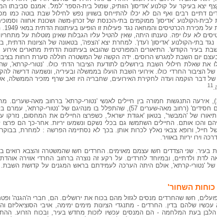
 יצא בעיקר על קולנוע 'אדיסון' הוותיק, שמול בית-הספר 'למל'. אמנם סביבתו המי
ם דתיים רבים ואף הם לא יכלו להתייחס בשוויון נפש לחילול שבת בוטה כמו מכי
בית-הקולנוע 'אדיסון' ממוקמים בתי-הכנסת של זכרון-משה ושכונת אחווה וסמוכים
שהתגוררו
ים לא עלו יפה. טענתו היתה, שאין להטיל עליו הגבלות שאינן מוטלות על מתחריו
נת המונים נגד בתי-הקולנוע 'אדיסון' ו'עדן'. למחרת יצא 'הצפה', בטאונה של הציונות הדתי
שבת בעיר הקודש'. התיאורים המפורטים שהובאו בעיתונות הדתית מתארים אירו
 בעצם יום השבת למגרש הרוסים. ידה הקשה של המשטרה חוללה סערת רוחות בציבור
ו את שאלת חילולי השבת בירושלים לתודעת הציבור הדתי כולו. 'נטורי-קרתא', שה
ל הציבור החרדי כולו. אירועי השבת הועלו בממשלה ובעיריה, ונשמעה דרישה לה
ל דבר הוקמה ועדה לחקירת האירועים, שחבריה היו זאב שרף מזכיר הממשלה, אש
11
.
למחרת, בליל חג השבועות (3 ביוני 1949), אירעה התנגשות חמורה בין חיילים לאנשי 'נטורי-קרתא' ברחוב מאה
לאורך הכביש ליד בית- הכנסת 'קהל יראים חסידים' (רחוב מאה-שערים 57), שהתפלל בו מנהיגם של
יאורו של 'המבשר', בטאון 'אגודת ישראל', כשפרצו החיילים את המחסום, נזרקו 
הם והכו אותם. החיילים השתמשו גם בכלי נשקם ונשמעו יריות. אחר-כך הם פרצו ל
 חייל, ורופא צבאי נאלץ לכרות אותן. בכך לא נסתיימה הפרשה : למחרת, בבוקר 
ה וירו יריות באוויר.
ות בעיר. שני הצדדים חשו עצמם מאוימים. החרדים חשו שהמשטרה והצבא רואים בה
דת ולדתיים, ובמיוחד לחרדים. על רקע זה נוצרה ברחוב החרדי אווירה אוהדת ל
 של 'נטורי-קרתא', אולם היתה הערכה לעמידתם בראש המגנים על קדושת השבת. ע
כוחות השחור'
פועלים, חשו שהחרדים מנסים לגזול מהם בכוח את ירושלים. הם, חברי ה'הגנה' ופטר
כשיו שלהם בדין. החרדים - מתנגדי הציונות מימים ימימה, אויבי הסוציאליזם 
 הלבן בעת המלחמה - הם המנסים עכשיו לזכות מחדש בעיר, ובכוח הזרוע. ההת