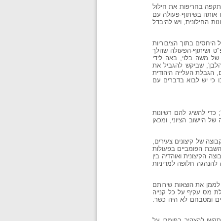
קפה בחריפות את חילול
מו אותה בשיתוף-פעולה עם
ות החילונית, ויש להיבדל
היחסים בתוך הציבוריות
"ט ושיתוף-הפעולה שהלך
 של משה בלוי, באה לידי
הלבן', שביקש להגביל את
, הגבלת העלייה היהודית
ו כי יש לבוא בדברים עם
 ישראל'; כדי להשיג להם רשיונות
ל היישוב הציוני, ומכאן
וצה של קיצונים צעירים,
 השבת הפומביים בפעולות
ה הקיצונית ואוהדיה בין
 להנהגה חלופה למדיניות
 לממן את הוצאות שירותם
לת מס עקיף על כל קנייה
ים ומטבחם לא היה כשר.
התקשו להצהיר בפומבי על