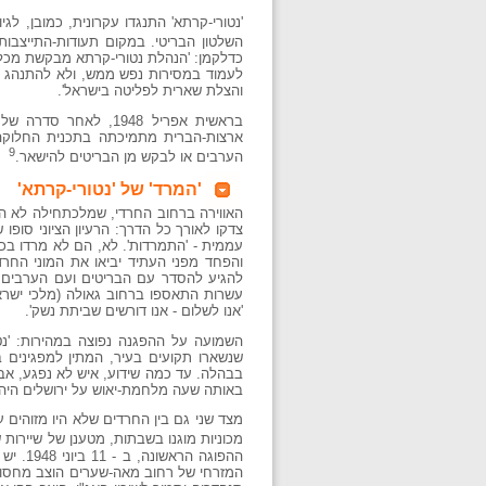
'נטורי-קרתא' התנגדו עקרונית, כמובן, לג
השלטון הבריטי. במקום תעודות-התייצבות
כדלקמן: 'הנהלת נטורי-קרתא מבקשת מכל אש
לעמוד במסירות נפש ממש, ולא להתנהג או
והצלת שארית לפליטה בישראל'.
בראשית אפריל 1948,
9
הערבים או לבקש מן הבריטים להישאר.
'המרד' של 'נטורי-קרתא'
האווירה ברחוב החרדי, שמלכתחילה לא התל
צדקו לאורך כל הדרך: הרעיון הציוני סופו 
עממית - 'התמרדות'. לא, הם לא מרדו בכ
והפחד מפני העתיד יביאו את המוני החר
עשרות התאספו ברחוב גאולה (מלכי ישראל
'אנו לשלום - אנו דורשים שביתת נשק'.
השמועה על ההפגנה נפוצה במהירות: 'נטו
שנשארו תקועים בעיר, המתין למפגינים ב
בבהלה. עד כמה שידוע, איש לא נפגע, אב
באותה שעה מלחמת-יאוש על ירושלים היהודי
מצד שני גם בין החרדים שלא היו מזוהים 
מכוניות מוגנו בשבתות, מטענן של שיירות 
ההפוגה
המזרחי של רחוב מאה-שערים הוצב מחסום, 