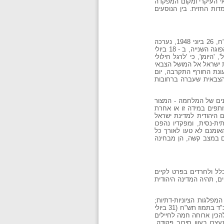
י העיקרי ומקום המפקדה
ות החזית. בין הנוסעים
החרדים ראו בנסיעות אלו חילול שבת שלא לצורך. מודעות המוחות על חילולי השבת הודבקו בחוצות. בשבת, י"ט בסיוון תש"ח, 26 ביוני 1948, נערכה
הפגנת המונים נגד חילולי השבת. המשטרה הצבאית, מזוינת בנשק חם ובאלות, פיזרה את ההפגנה בכוח. עם תחילתה של ההפוגה השנייה, ב - 18 ביולי
194, מסר בטאונה של 'אגודת ישראל', 'היומן', כי 'לרגל חילולי
ת ישראל אל המושל הצבאי
ונת החורף התקרבה, יום
 הצבאית שעברה ברחובות
נים של המלחמה - המצור
שותפים במידה זו או אחרת
 היהודית למדינת ישראל
ת-נסית, ומפקדיו נהפכו
האומנם לא טעו לאורך כל
ם במצב קשה, הן מבחינה
לל ולחרדים בפרט לקיים
ם, תהיה המדינה היהודית
פלגות הציוניות-דתיות;
החינוך הדתי והחרדי לא נפגע, ובחורי הישיבות שוחררו להלכה ולמעשה משירות צבאי: אבל היו גם סימנים מדאיגים : בשבת, כ"ד בתמוז תש"ח (31 ביולי
לומנטל ושמעון מנהיים, להכין ארוחה חמה לחיילים
רו בעוון סירוב פקודה,