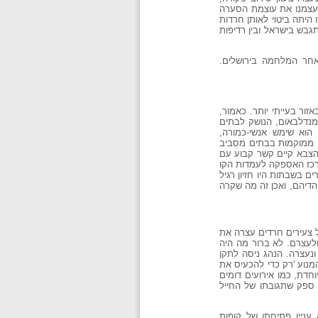
 לעצמנו את עוצמת הסערה
 היתה ביטוי לאותן חרדות
גבש בישראל ובין רדיפות
אחר המלחמה בירושלים.
ור בעייתי יותר. כאמור,
מנדלבאום, הנושק לבתים
 הוא שימש אנשי-כמורה,
יו ממוקמות בבתים מסביב
והצבא קיים קשר קבוע עם
ב מאה-שערים היה הדרך הישירה והקצרה שבין מחנה שנלר, ששימש מטה החטיבה הממונה (חטיבה 16) ומרכז האספקה לעמדות הקו
ם בשבתות היו חזיון רגיל
והדיהם, ואכן זה מה שקרה
לבאום. קבוצה של צעירים חרדים עצרה את
ולעצרם. לא ברור מה היה
נעצרה. הנהג ניסה לתקן
194), הנהג הפעיל פעמים אחדות את המנוע 'רק כדי להכעיס את
חדת, כמו אירועים דומים
ן ספק שתגובתו של החייל
עניין פתיחתן של קופות