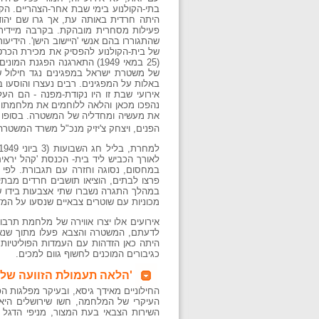
בתי-הקולנוע בימי שבת אחר-הצהריים. הקצף
היתה חרדית באותה עת, אך גרו שם יהודי
פעילות מסחרית מובהקת. בקרבה מיידית ל
של בית-הקולנוע להפסיק את מכירת הכרטיס
(25 במאי 1949) התארגנה הפג
של משטרת ישראל במפגינים נגד חילול 
באלות על המפגינים. רבים נעצרו והוסעו
אירועי שבת זו היו נקודת-מפנה - הם העל
נהפכו מכאן והלאה ללוחמים את מלחמתו ש
את מעשיה ומחדליה של המשטרה. בסופו ש
הפנים, ויצחק צ'יזיק מנכ"ל משרד המשטרה
במחסום, נסוגה וחזרה עם תגבורת. לפי ת
פרצו לבתים, הוציאו תושבים חרדים מבתי
במהלך התגרה נשברו שתי אצבעות בידו של
מכוניות עם שוטרים צבאיים שנסעו על המדרכ
אירועים אלו יצרו אווירה של מלחמת תרב
לדעתם, המשטרה והצבא פעלו מתוך שנאה ל
היתה כאן הזדהות עם העמדות הפוליטיות
כגיבורים המוכנים לחשוף גוום למכים.
'הלאה תעמולת הזוועה של 
החילוניים מאידך גיסא, ובעיקר מפלגות ה
העיקרי של המלחמה, חשו שירושלים היא ע
השירות הצבאי בעת המצור, מניפי הדגל