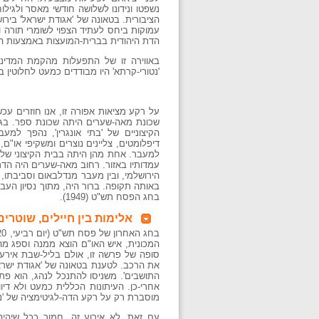
נשפטו ונידונו לשלושה חודשי מאסר ולגי
הציבורית. בטאונה של 'אגודת ישראל' בירו
עמוקות ביחס לעתיד הצפוי לשומרי תורה ו
הדת היהודית בברית-המועצות באמצעות המ
באווירה זו של התפעלות מהקמת המדינ
'נטורי-קרתא' היו מבודדים כמעט לחלוטין ב
על רקע מציאות אפורה זו, אנו חוזרים ע
שכונת מאה-שערים היתה שכונת ספר. בגמ
הקיצוניים של 'בתי אונגרין', נהפך למ
דיפלומטים, צליינים נוצרים ומשקיפי או
למעבר. אחת מהן היתה בבית הקיצוני של '
הירושלמי, ובין מעבר מנדלבאום וסביבתו, 
באותה תקופה. ברור היה, מתוך נסיון העבר
בחג הפסח תש"ט (1949).
אלימות בין חיילים, שוטרים
המכונית, איש האו"ם הוצא ממנה וספג מה
סופה של פרשה זו, אולם בליל-שבת אירע
התושבים'. משניסו להתנכל לנהג, הוא פת
אחרי-כן. העיתונות הכללית כמעט ולא די
מוסברת רק על רקע הדה-לגיטימציה של 'נ
עם זאת, לא אירוע זה, חמור ככל שיהיה