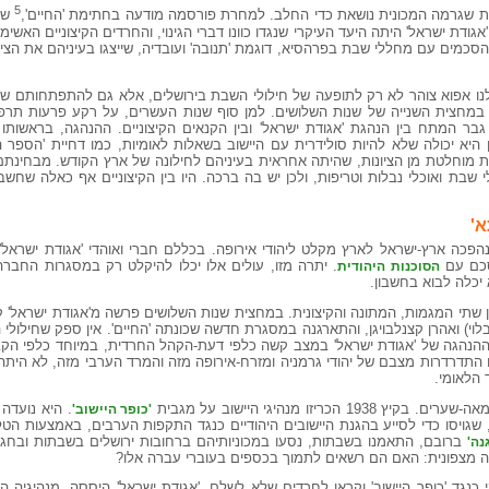
5
ת שגרמה המכונית נושאת כדי החלב. למחרת פורסמה מודעה בחתימת 'החיים',
שת
גודת ישראל' היתה היעד העיקרי שנגדו כוונו דברי הגינוי, והחרדים הקיצוניים האשי
הסכמים עם מחללי שבת בפרהסיא, דוגמת 'תנובה' ועובדיה, שייצגו בעיניהם את הציונ
ו אפוא צוהר לא רק לתופעה של חילולי השבת בירושלים, אלא גם להתפתחותם של 
ים במחצית השנייה של שנות השלושים. למן סוף שנות העשרים, על רקע פרעות תרפ
, גבר המתח בין הנהגת 'אגודת ישראל' ובין הקנאים הקיצוניים. ההנהגה, בראשותו
היא יכולה שלא להיות סולידרית עם היישוב בשאלות לאומיות, כמו דחיית 'הספר 
ות מוחלטת מן הציונות, שהיתה אחראית בעיניהם לחילונה של ארץ הקודש. מבחינתם
 שבת ואוכלי נבלות וטריפות, ולכן יש בה ברכה. היו בין הקיצוניים אף כאלה שחשב
א'
ר עליית הנאצים לשלטון, ב - 1933, נהפכה ארץ-ישראל לארץ מקלט ליהודי אירופה. בכללם חברי ואוהדי 'אגודת
הסכם עם
. יתרה מזו, עולים אלו יכלו להיקלט רק במסגרות החברה ש
הסוכנות היהודית
 יכלה לבוא בחשבון.
שתי המגמות, המתונה והקיצונית. במחצית שנות השלושים פרשה מ'אגודת ישראל' קב
י) ואהרן קצנלבויגן, והתארגנה במסגרת חדשה שכונתה 'החיים'. אין ספק שחילולי
 ההנהגה של 'אגודת ישראל' במצב קשה כלפי דעת-הקהל החרדית, במיוחד כלפי הקבוצ
 התדרדרות מצבם של יהודי גרמניה ומזרח-אירופה מזה והמרד הערבי מזה, לא היתה
 הלאומי.
יזו מנהיגי היישוב על מגבית
. היא נועדה
'כופר היישוב'
), שגויסו כדי לסייע בהגנת היישובים היהודיים כנגד התקפות הערבים, באמצעות הט
ברובם, התאמנו בשבתות, נסעו במכוניותיהם ברחובות ירושלים בשבתות ובחג
נה'
יה מצפונית: האם הם רשאים לתמוך בכספים בעוברי עברה אלו?
י כנגד 'כופר היישוב' וקראו לחרדים שלא לשלם. 'אגודת ישראל' היססה. מנהיגיה 