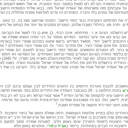
חונית החמורה הם לא רצו לצאת בפומבי כנגד המגבית, או אולי חששו לעצמם מפ
ו על עקביותם מזה ופשרנותה של 'אגודת ישראל' מזה. בבוא שליחי המוסדות היישוב
נגדותם של עמרם בלוי וחבריו. הסוחרים היו עדים לאלימות גופנית ומילולית בין הצי
 את תפיסתם העקרונית כנגד 'כופר היישוב'. הסכנה שהיישוב מצוי בה, כך טענו,
דים. יתרה מזו, בחילולי השבת שלהם, הנוטרים מסכנים עוד יותר את בטחונו של היישוב
(ירושלמי, חגיגה א, ז ; פתיחתא, איכה רבתי, ב), שיש בו כדי לאשר את הקביעה 
 אנו נביא כאן את עיקר הסיפור. המדרש מספר על רבי יהודה הנשיא ששלח שני
א החכמים ליישוב' יהודי, ממשיך המדרש, ביקשו שיוצגו בפניהם שומרי העיר (בארמי
ם: אלו אינם שומרי העיר, אלו מחריבי העיר. ומי הם שומרי העיר האמיתיים ? אל
ברור: לא הנוטרים החמושים, שכספי 'כופר היישוב' נגבים למענם, הם שומרי העי
ים בלימוד התורה הם-הם הנוטרים (נטורי-קרתא) האמיתיים. על המודעה הזו חתמו 'נ
דבק בהם הכי
גה הוותיק של 'אגודת ישראל' ואחיו של מנהיג 'נטורי-קרתא', עמרם בלוי. הקרקע בין שתי 
חשובים להבנת מערכת היחסים בין החוגים החרדיים לבין עצמם ובינם לבין הי
בזכות החלוקה ב - 29 בנובמבר העמידה את החרדים כולם בפני מציאות 
"ם
6
היישובי-ציוני להקמתה של מדינה יהודית.
אנשי 'נטורי-קרתא' ראו בכך לא רק בגיד
נית, ליישוב כולו. הם היו משוכנעים שמדינה יהודית-ציונית תהיה גרועה אף מרוסיה
7
נע חינוך יהודי-דתי ותקשה על שמירת השבת.
רדים כולם בפרוץ מלחמת העצמאות, היתה שאלת גיוסם של בחורי הישיבות. לא
-ומתן שהיו מעורבים בו 'אגודת ישראל', הרב הראשי של ארץ-ישראל הרב י"א הרצוג 
הישיבות ('תופסי התורה') יגויסו באופן חלקי, למטרות שמירה סמוך למקום מגו
 הישיבות היו חברים במחתרות, בייחוד ב
וב
, והתגייסו באופן מלא.
אצ"ל
לח"י