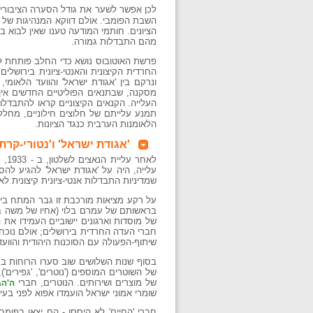
לכן אפשר לשער את גודל הסערה הציבורי
השבת הפומבי. אולם דווקא המנהיגות של 'א
הציונים. חותמי המודעה טענו שאין לבוא ב
מהם התבדלות גמורה.
פרשת האוטובוס נושא כדי החלב פותחת לנ
החרדית הקיצונית והאנטי-ציונית בירושל
ונרקם בין 'אגודת ישראל' והוועד הלאומי
מסקנה, שבתנאים הפוליטיים החדשים אין 
העלייה. הקנאים הקיצוניים קראו להתבדל
תמנע עלייתם של חלוצים חילוניים, מחללי
הלאומנות הערבית כנגד הציונות.
'אגודת ישראל' ו'נטורי-קרת
לאח
עלייה, היה על 'אגודת ישראל' להגיע ל
שמדיניות התבדלות אנטי-ציונית קיצונית לא
על רקע מציאות מורכבת זו גבר המתח בין 
בראשותם של עמרם בלוי (אחיו של משה בלו
של מוסדות וארגונים יישוביים העמידו את
חברי העדה החרדית בירושלים; אולם נוכח
שיתוף-הפעולה עם הסוכנות היהודית והוועד
בסוף שנות השלושים שוב סערו הרוחות במאה-שערים. בקיץ 1938 הכר
של השוטרים המוספים ('נוטרים', 'גפירים'
של מוצרים ושירותים. הנוטרים, חברי
ה'הג
שומרי אמוני ישראל הועמדו אפוא לפני בע
חברי 'החיים' לא היססו - הם יצאו בפומב