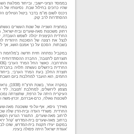
בממסד הציוני-יישובי, ובייחוד מפלגות ה
שהיו כרוכים בחילול שבת. נסיונותיו של
ניכנס לשום מו"מ בדבר ביטול הטיולים הל
ההסתדרות לרב קוק.
במחצית השנייה של שנות העשרים נעשתה
רחוק משכונות מאה-שערים ובית-ישראל, ה
החרדית הקיצונית יכולה לשמש העובדה, ש
בשבתות. הסכם על כך אמנם הושג, אך לז
במקביל נפתחה חזית חדשה ב'מלחמת השבת
תוצרתם ל'תנובה', החברה ההסתדרותית לש
החרדית בירושלים נעשתה תלויה בחברת '
תוצרת החלב בעת המרד הערבי, בייחוד 
החמים, הוא הועבר למחלבות ביום השבת, ב
במקרה אח
מצפון לירושלים, למחלבת 'תנובה', ליד 
העיקרית היתה על הרפת, שתוצרתה נמכר
לשכונות גאולה, כרם-אברהם, זכרון-משה וכו
מאידך גיסא, אף-על-פי ששכונת מאה-שער
החרדית. משרדי העדה ובית-הדין שלה שכנו
לרחוב מאה-שערים, התגורר הגרעין הקשה 
במקום יעידו תקנות בית-המדרש, שזכו לבר
'אגודת ישראל' היתה פסולה בעיניו.