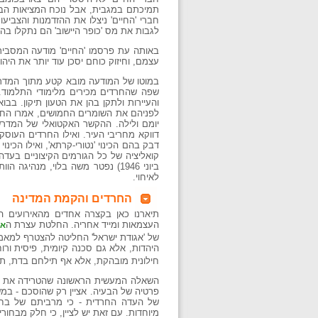
תמיכתם במגבית, אבל נוכח המציאות הבט
חברי 'החיים' ניצלו את ההזדמנות והצביע
לגבות את מס 'כופר היישוב' הם נתקלו בהת
באותה עת פרסמו 'החיים' מודעה המסבירה
עצמם, וחיזוק כוחם יסכן עוד יותר את היהו
במוטו של המודעה מובא קטע מתוך המדרש 
שפה שהחרדים מכירים מלימודי התלמוד.
והעיירות ולתקן בהן את הטעון תיקון. בבו
לפניהם את השומרים החמושים, אמרו החכמי
יומם ולילה. ההקשר האקטואלי של המדרש 
דווקא מחריבי העיר. ואילו החרדים העוסק
ביוני 1946) נפטר משה בלוי, מנהי
לאיחוי.
החרדים והקמת המדינה
תיארנו כאן בקצרה אחדים מהאירועים ה
העצמאות ומייד אחריה. החלטת עצרת ה
או
של 'אגודת ישראל' החליטה להצטרף למאמץ 
היהדות, אלא גם סכנה קיומית, פיסית ורוח
חילונית מובהקת, אלא אף תילחם בדת, תמ
השאלה המעשית הראשונה שהטרידה את הח
פרטיה של הבעיה. אציין רק שהוסכם - במשא
של העדה החרדית - כי מרביתם של בחורי 
מיוחדות. עם זאת יש לציין, כי חלק מבחורי