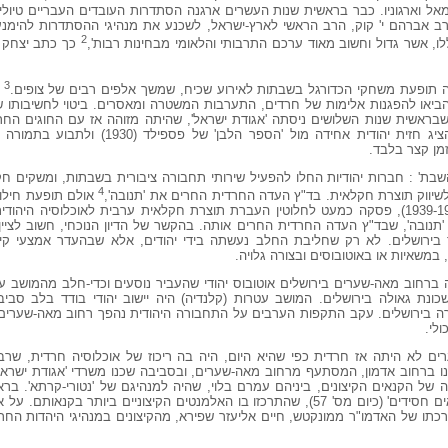
שמאל וארגוניו. כבר בראשית שנות העשרים ארגנה הסתדרות העובדים העבריים טיולי 
 הרב אברהם י' קוק, הרב הראשי לארץ-ישראל, לשכנע את מנהיגי ההסתדרות להימנע
2
לו, אשר גדול וחשוב מאוד ערכם התרבותי והלאומי מבחינות רבות',
כך כתב יצחק ל
3
 תופעת משחקי הכדורגל בשבתות לאירוע שכיח, שמשך אלפים רבים של צופים.
מ
ביאו להפגנות אלימות של חרדים, התערבות המשטרה ומאסרים. ביטוי לחשיבותו של
בראשית שנות השלושים ניסתה 'אגודת ישראל', שהיתה מזוהה אז עם החוגים החרדי
לנצל את רצונה של הסוכנות היהודית להציג חזית יהודית אחי
מן קצר בלבד.
' : חברות יהודיות החלו להפעיל שירותי תחבורה ציבורית בשבתות, ומשקים ח
4
יווק תוצרת חקלאית. בד"ץ העדה החרדית החרים את 'תנובה',
אולם תופעת חילו
והתרחבה. כאשר החל המרד הערבי (1939-1936), פסקה כמעט לחלוטין העברת תוצרת חקלאית ערבית לאוכלוסי
תנובה', שבד"ץ העדה החרדית החרים אותה. בהקשר של הדיון הנוכחי, חשוב לציי
בירושלים. לא רק שחליבת החלב נעשתה בידי יהודים, אלא שבהעדר אמצעי קירו
משאיות או באוטובוסים ובצורה גלויה.
ר, בשנת תרצ"ח (1938), נראה ברחוב מאה-שערים בירושלים אוטובוס יהודי שהעביר נוסעים וכדי-חלב מ
שכונת גאולה בירושלים. המושב עטרות (קלנדיה) היה יישוב יהודי בודד בלב סבי
ה בירושלים. עקב התקפות הערבים על התחבורה היהודית נהפך רחוב מאה-שערים
לי.
ים לא היתה אז חרדית כפי שהיא היום, היה בה ריכוז של אוכלוסיה חרדית, שר
 ברחוב אדמון, המסתעף מרחוב מאה-שערים, ובסביבה שכנו משרדי 'אגודת ישראל'. 
של הקנאים הקיצונים, ביניהם עמרם בלוי, שהיה למנהיגם של 'נטורי-קרתא'. בר
ברחוב מאה-שערים בית-המדרש 'קהל יראים חסידים' (כיום מס' 57), שהתרכזו בו האלמנטים הקיצוניים ב
כתו של האדמו"ר ממונקטש, חיים אליעזר שפירא, מהקיצונים במנהיגי היהדות החרדי