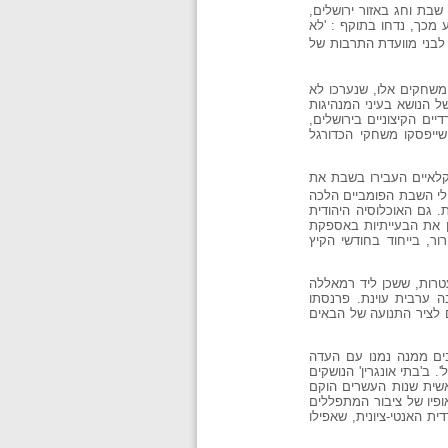
שבת וחג באזור ירושלים,
 מכך, נדחו בתוקף : 'לא
בני מוועדת התרבות של
שחקים אלו, שנערכו לא
 הנושא בעיני המנהיגות
ים הקיצוניים בירושלים,
דה מול 'הספר הלבן' של פספילד (1930) ולתבוע בתמורה שייפסקו משחקי הכדורגל
קלאיים העבירו בשבת את
לי השבת הפומביים הלכה
ה היהודית. גם האוכלוסיה היהודית
ן את הבעייתיות באספקת
ר, בייחוד בחודשי הקיץ
המושב עטרות, ששכן ליד רמאללה
בה ערבית עוינת. פרנסתו
 לציר התנועה של הבאים
בים ממנה נמנו עם העדה
ב'בתי אונגרין' הנושקים
אשית שנות העשרים הוקם
יותר בקנאותם. על אופיו של ציבור המתפללים
ת האנטי-ציונית, שאפילו