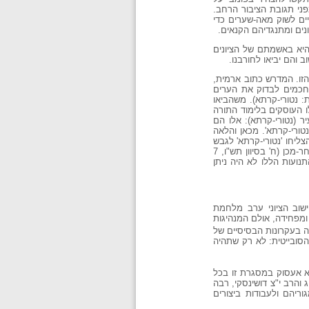
ני תגובת הציבור הרחב.
יים לשוק מאה-שערים כדי
ונים ומתנגדיהם הקנאים.
 היא באשמתם של הציונים
 והם יביאו לחורבנו.
הזו. המדרש כתוב ארמית,
 חכמים לבדוק את הערים
ת: נטורי-קרתא). משהביאו
ו העוסקים בלימוד התורה
ר (נטורי-קרתא): אלו הם
טורי-קרתא'. מכאן והלאה
נוי 'נטורי-קרתא', ואילו הכינוי 'החיים' נשכח ונעלם. זמן קצר לאחר מלחמת-העולם השנייה (אב תש"ה, יולי 1945) הצליחו 'נטורי-קרתא' לגבש
קואליציה של כל הגורמים הקיצוניים בעדה החרדית בירושלים ולדחוק את רגליה של 'אגודת ישראל' מהנהגת העדה. כשנה לאחר-מכן (ח' בסיוון תש"ו, 7
התנועות הללו לא היה ניתן
ישוב הציוני ערב מלחמת
חדשה ומפחידה, אולם המנהיגות
ה בעקרונות הבסיסיים של
 הסובייטית: לא רק שתהיה
 אעסוק במסגרת זו בכל
והרב י"צ דושינסקי, רבה
ריהם ולעבודות ביצורים