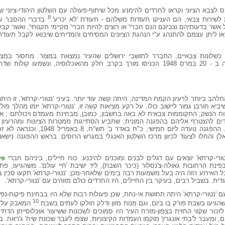
יוס לצבא הציוני וקראו לחרדים להימנע מכל שיתוף-פעולה עם השלטון היהודי-ציוני
8
 לשירות צבאי, הם העניקו תעודות משלהם - תעודת 'לא יכרע'.
בדברי ההסבר על
ר בדעותיהם וצביונם הנם חברי' או רוצים להיות חברי' מקיימי תקנותי', ואשר קבל
 ליתן עצמם להתנהג ע"י הנהגת הציונים המסיתים והמדיחים שיבואו לקבל תעודת
 לאחר סדרה של כשלונות צבאיים, התברר לתושבי ירושלים שהעיר נמצאת במצור. מחסור ב
ארצות-הברית מתמיכתה בתכנית החלוקה ב - 20 במרס 1948 הכניסו מורך בקרב חלק מהאוכלוסיה, ו
הב ביותר לרעיון הקמת המדינה, היתה קשה עוד יותר. בעיני 'נטורי-קרתא', זו הי
שיביא חורבן גמור ליישוב כולו. על רקע מציאות קשה זו, 'נטורי-קרתא' יזמו מהלך פו
וח הנשק; התקוממות צבאית לא באה בחשבון, כמובן, מבחינת מעמדם ויכולתם ; א
דים להצטרף אליהם בהפגנה המונית, שתביע הסתייגות ממטרות הציונות ומהרעיון
להגיע להסדר עם הבריטים ועם הערבים. ההפגנה נועדה
) והחלו לצעוד לכיוון מרכז השלטון האנגלי במגרש הרוסים. בראש ההפגנה נישאו
רי-קרתא' יוצאים עם דגלים לבנים ומוכנים להיכנע. כוח חיילים, ביניהם חברי
פל
פינת הרחובות גאולה-צ'נסלור (כיכר השבת), ליד ישיבת 'חיי עולם'. משהגיעו, פ
ל האירוע הזה היה בעל משמעות רבה בימים שלאחר-מכן: 'נטורי-קרתא' תקעו סכין 
ת. בשביל רבים, בעיקר בין החיילים, היו החרדים כולם מזוהים עם 'נטורי-קרתא'.
עם 'נטורי-קרתא' היתה תחושת אי-נחת, שכן פעולות רבות שלא היו בבחינת פיקוח-נ
10
שהגיעו בשבת פורק בו ביום, וגם מנות מזון ודלק חולקו לעתים בשבת.
המאבק על 
 הראשונה, ב - 11 ביוני 1948. יש לזכור שקווי החזית בצפון-מזרח העיר היו סמוכים לשכונות ששיעור אוכלוסי
ומעבר ל'בתי אונגרין' מוקמו העמדות הקיצוניות, שצפו לעבר שכונת שיח' ג'ראח. 