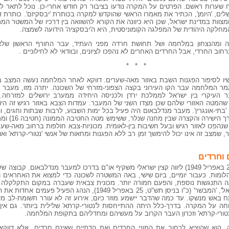
לוח שערות ראשם. הפרטים על המקרה נודעו בציבור רק חודש אחרי-כן. נוכל לתאר
שלים, 'היומן', הכתיר את מאמרו הראשי שהוקדש למקרה בכותרת 'יבסקיזם'. כותרת זו
מצוות במדינת ישראל, שכן היא כיוונה את הקורא להשוואה בין דרכיו של המשטר המת
חלקה היהודית של המפלגה הקומוניסטית, היא ה'יבסקציה' הידועה לשמצה.
ה ומהנצחון במלחמה ושל תחושת חרדה מפני העתיד, עבר החורף הראשון של
רחוב החרדי, אבל החרדים האחרים לא נהפכו לציונים, ובוודאי לא לחילוניים .
* * *
כשיו לסיפור הפגנות השבת באזור מאה-שערים. דווקא לאחר המלחמה נעשה המצב באז
ר המלחמה עבר הקו העירוני בקצה הצפוני-מזרחי של השכונה. יתרה מזו, מעבר 
עבר העיקרי בין ישראל לממלכת ירדן ולכניסה היחידה ממערב ירושלים למזרחה.
"ם, שהמטה האזורי שלהם שכן מצדו השני של המעבר. עמדות הצבא באזור רגיש זה ה
בתי-אונגרין'. מעבר מנדלבאום היה פעיל בכל ימות השבוע, לרבות שבתות וחגים, 
עמדותיו באזור. רחו
שנהפכו לאזור רגיש ובעל חשיבות בין-לאומית. מכוניות-צבא חולפות ברחוב מאה-שערי
, שמצב זה אינו יכול להימשך זמן רב ללא הפגנות ומחאות של אנשי 'נטורי-קרתא' וא
 וחרדים
בחג האחרון של פסח תש"ט (יום רביעי, 20 באפריל 1949) ליווה קצין ישראלי משקיף או"ם בדרכו למעבר מנד
לומות. כעבור יומיים, ביום שישי, באה המשטרה לשכונה כדי למצוא את האחראים 
ה התנגשות נוספת, והפעם חמורה יותר. מכונית צבאית שעברה במקום התקלקלה ו
את הרכב. לטענת בטאונה של 'אגודת ישראל', 'המבשר' (כ"ו בניסן תש"ט, 25 באפריל 9
ח באש מנשקו. עד כמה שהדבר יישמע מוזר כיום, אירוע זה לא עורר תשומת-לב מיו
ווחה על המקרה. בדרך-כלל היתה ההתייחסות ל'נטורי-קרתא' שלילית ביותר. גם אי
טורי-קרתא' וזכרון העבר הקרוב על מעשיהם ומחדליהם בתקופת המלחמה.
, הוא שהוציא לרחוב את המוני החרדים ואת הדתיים שאינם חרדים, אלא דווקא 