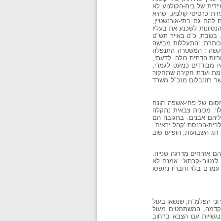
ידית של בית-הקולנוע לא
רת כרטיסי-קולנוע, שהיא
 להם גם בתי-אורנשטיין,
 בהם אנשי 'היישוב הישן'. הידיעות על מכירת הכרטיסים והמחאה נגד פעילות זו הופיעו בעיתונות הדתית במאי 1949. הנסיונות לשכנע את בעליו
. בשבת, כ"ט באייר תש"ט
ת, בכותרת: 'התעללות מבישה
ע קשה : המשטרה התנפלה
יות הדתית כולה. לדעתי,
יו מבודדים כמעט לגמרי,
קמת ועדת חקירה שתחקור
ר רוזנבלום מנכ"ל משרד
-שערים. מחסום של פחי-אשפה הונח
 'נטורי-קרתא', עמרם בלוי. מכונית צבאית נתקלה
עליהם אבנים. בתגובה הם
בית-הכנסת 'קהל יראים'.
חג השבועות, הופיעו שוב
ם אזרחים מדרגה שנייה.
'נטורי-קרתא': אמנם לא
מרם בלוי וחבריו נתפסו
וני הפלמ"ח, שנשאו בעול
והקדמה, המשתמטים מעול
נגשויות עם הצבא ברחוב