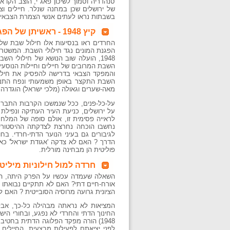
סנהדריה וסמוך לשיכון פאג"י, הוצב הקו
של ירושלים שכן במחנה שנלר. חיילים וצ
בשבתות נראו לעתים אנשי הצמרת הצבאית
קיץ 1948 - ראשיתן של הפגנות השבת
השבת המרובים של חיילים וחיילות הנוסע
והמפקד הצבאי בדרישה להפסיק את חילולי
השבת התקצר באופן משמעותי ונפח התנוע
מאה-שערים וגאולה (מלכי ישראל) הוגדרה ח
על-כל-פנים, ככל שנמשכו הקרבות התברר
על ירושלים, כניעת העיר העתיקה ונפילת ג
לראייה פסימית זו, אולם סופה של המלחמ
נחשבו הוכחה נחרצת לצדקתה ההיסטורית ו
לגיבורים גם בעיני הנוער הדתי-חרדי. בח
הדרך ? האם לא צדקה 'אגודת ישראל' כא
פוליטית הן מבחינה מורלית.
חרדה למול חילוניות מיליט
השאלה שעמדה עכשיו על הפרק היתה, הא
אורח-חיים דתי? האם לא תתקיים נבואתו ש
הציונית גרועה מרוסיה הסובייטית ? האם 
המציאות לא נראתה מבהילה כל-כך, אבל 
לפני יציאתם לפעילות מבצעית. החיילים 