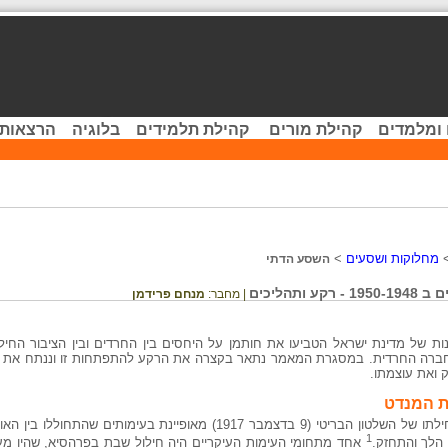
 ומלמדים
קהילת מורים
קהילת תלמידים
בלוגיה
הרצאות 
מחלוקות ושסעים
>
השסע הדתי
תהליכים
| מחבר:
מנחם פרידמן
ת של מדינת ישראל הטביעו את חותמן על היחסים בין החרדים ובין הציבור החילו
ברה החרדית. במסגרת המאמר נתאר בקצרה את הרקע להתפתחות זו וננתח את מ
ואת עוצמתו.
ת המנדט
ההיסטוריה של ירושלים היהודית לאחר תחילתו של השלטון הבריטי (9 בדצמבר 1917) מאופיי
1
 הלך והתחזק.
אחד מתחומי העימות העיקריים היה חילול שבת בפרהסיא, שהיו מעו