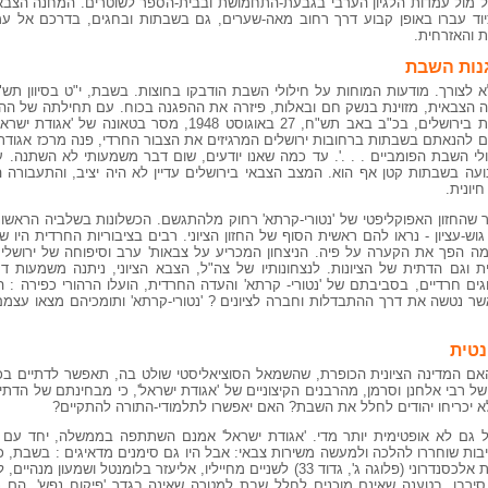
 אל מול עמדות הלגיון הערבי בגבעת-התחמושת ובבית-הספר לשוטרים. המחנה הצבא
יוד עברו באופן קבוע דרך רחוב מאה-שערים, גם בשבתות ובחגים, בדרכם אל עמד
 והאזרחית.
1948, הועלה שוב הנושא של חילולי השבת בירושלים, בכ"ב באב תש"ח, 27 באוגוסט 8
ים להנאתם בשבתות ברחובות ירושלים המרגיזים את הצבור החרדי, פנה מרכז אגוד
 השבת הפומביים . . .'. עד כמה שאנו יודעים, שום דבר משמעותי לא השתנה. ע
ה בשבתות קטן אף הוא. המצב הצבאי בירושלים עדיין לא היה יציב, והתעבורה
יונית.
 שהחזון האפוקליפטי של 'נטורי-קרתא' רחוק מלהתגשם. הכשלונות בשלביה הראשו
וש-עציון - נראו להם ראשית הסוף של החזון הציוני. רבים בציבוריות החרדית היו 
ה הפך את הקערה על פיה. הניצחון המכריע על צבאות' ערב וסיפוחה של ירושלים
גם הדתית של הציונות. לנצחונותיו של צה"ל, הצבא הציוני, ניתנה משמעות דתי
וגים חרדיים, בסביבתם של 'נטורי- קרתא' והעדה החרדית, הועלו הרהורי כפירה : 
שר נטשה את דרך ההתבדלות וחברה לציונים ? 'נטורי-קרתא' ותומכיהם מצאו עצמ
נטית
ם המדינה הציונית הכופרת, שהשמאל הסוציאליסטי שולט בה, תאפשר לדתיים בכ
ל רבי אלחנן וסרמן, מהרבנים הקיצוניים של 'אגודת ישראל', כי מבחינתם של הדתיי
לא יכריחו יהודים לחלל את השבת? האם יאפשרו לתלמודי-התורה להתקיים?
גם לא אופטימית יותר מדי. 'אגודת ישראל' אמנם השתתפה בממשלה, יחד עם המ
1948) הורה מפקד הפלוגה הדתית בחטיבת אלכסנדרוני (פלוגה ג', גדוד 33) לשניים מחייליו, אליעזר ב
סירבו, בטענה שאינם מוכנים לחלל שבת למטרה שאינה בגדר 'פיקוח נפש'. הם נעצ