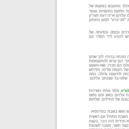
 שהלך והתגבש במקומו של
 חלוקת התעודות נאמר
ו עליהם אי"ה דעת תוה"ק
 "לא יכרע" למען התחזק
מצרכים ובנפט ונסיגתה של
נשמעו קולות שדרשו להגיע לידי הסדר עם
תה הוכחה ברורה לכך שהם
ליטי: הם קראו להתקוממות
ולם הם סברו, שאי-השקט
 של הקמת מדינה ותדרוש
 ליום חמישי, כ"ח באדר ב' תש"ח, 8 באפריל 1948, וכנראה לא זכתה להיענות גדולה. כמה
 שלטי-בד שנכתב עליהם:
מלווי אחת השיירות
מ"ח
תח עליהם באש והם נפוצו
בגבם של החיילים, שלחמו
פש נעשו בשבת בפרהסיא :
השבת התחיל עם ראשית
יתן הדתית-חרדית היה ניכר. בקצה
בקצה השני, מעבר לשכונת