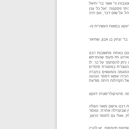
 מרוטנבורג ור' אשר בר' יחיאל
ר פסקנות: 'ועל כל ענין
הל על שום דבר, אם יהיה
ווקא במאות העשירית וה-
ר' יצחק בן אבון, שתיאר
לל-ארציות במאות העשירית וה- 11, לעומת קיומן בצרפת ובגרמניה החל מאמצע המאה ה- 12. אמנם באחת מתשובות רבנו
 אירוע חד-פעמי שהתרחש
צית מדובר בהוכחה מן השתיקה (ex silentio), אך במקרה זה ניתן להסתמך על כך. לו
הנוצרית במסגרת סינודים
ן המגמה והמעשים בחברה
הכירו אפוא דפוסי הנהגה
 של הקהילות היתה מודעת
ה פרטיקולריסטית דווקא
טית היא השלטת. תקנות רבנו גרשם מאור הגולה
ין שבקהילה אחרת, ונאסר
, ואולי גם לחוסר הרצון,
פחות מיוחסות, יש להבין