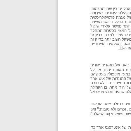
בק עז בין שתי המגמות:
קהילה היהודית באירופה
ל מגמה פרטיקולריסטית
דה את טובת הכלל בראש מעייניה
ים יותר מאשר על-ידי שיקול
אל' המצוי בספרות המחקר
דית יש להעמיד למבחן בדיון זה
שקל חשוב יותר בדיוק זה
הגה והטקסים הציבוריים
-11.
בואם של מהגרים יהודים
ות מאותם ימים, אך קל
עין מונופולין בעסקיהם
של התנגדות של איש אחד
ור המייסדים – ולא טובת
 יהודי אחר. בן הקהילה
לה שהפנו חכמי פריס אל
בעיר בנחלה אשר הורישוני
8
, זכרים ולא נקבות;
ואני
שוב. ושאלתי (= והשאלתי)
תו של אינטרסנט אחד כדי