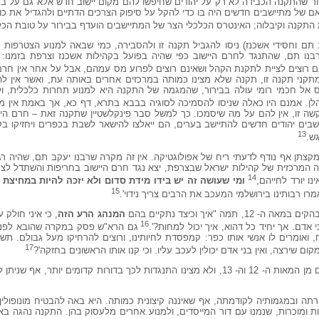
 שהתקנה הכבידה לא רק על יהודים שחיפשו להם מקום יישוב חדש אלא גם על בני
אם של מתיישבים חדשים היה בו כדי להקל על סיפוק הצרכים הדתיים ולהגדיל את כוח
התקנה וקיבלוה; האינטרס הכלכלי הצר של המתיישבים הועדף בבירור על טובת הכל
 תם וחסידי אשכנז) ניסו להגביל תקנה זו ולהסבירה, כמי שבאה למנוע הצטרפות 
נו תם, שהתנגד לחרם היישוב כפי שהיה בפועל בקהילות אשכנז וצרפת בזמנו: 'ק
ם רוצים לציית לתקנת הקהל ושאינם רוצים לפרוע מס עמהם, אבל על אחר אין חרם'
תקני תקנה זו, תקנה שלא מצינו כמותה במרכזים אחרים באותה עת, ואשר אין ל
ס אל חכמי רומי עולה בבירור, שהמגמה של התקנה היא למנוע תחרות כלכלית, ול
לן. אמנם היו כאלה שניסו להסמיכה לסוגיה בבבא בתרא, דף כא, אך באמת אין מ
שה זו, אין להם על מה שיסמכו. כך למשל סבר פינקלשטיין שתקנה זאת – חרם היי
ישבים יהודים חדשים להתיישב בערים, הם ייאלצו להישאר לשבת בכפרים ויחזיקו 
13
ש.
צתן אף נודף לדעתי ריח של אפולוגטיקה. אין זה מקרה שרבנו יעקב תם, שהיה רג
 המרכזית של קהילות ישראל שבצרפת, יצא נגד חרם היישוב בחריפות והשתדל לצמ
14
נו יורד לחייהם,
ומי שעושה זה יש בידו מידת סדום ולא יזכה להיות במחיצת 
15
רו רבותינו בירושלמי המעכב את הרבים צריך נידוי'.
 "איך וכיצד נתקיים בהם
המנהג הרע הזה
, כי איני חולק 
16
אדם. אך יחיד כל דהוא, איך יכול למחות?'.
גם הרא"ש פסק במקרה שהובא לפניו
ואומרים לו אנשי אותו כפר: קמפסדת לחיותינו, ורוצים להרחיקו מעל גבולם. תשובה: 
17
ם שירצה, ואין בני אדם יכולין לעכב עליו. וכי קנו אותו הראשונים בחזקה'?
הרי שהמתנגדים כולם היו חכמים מאוחרים מן המאות ה- 12 וה- 13, ולא מצינו התנגדות לכך בדורות קדו
תה ובמגמותיה לקודמתה, אף שאיננה קיצונית כמותה. היא באה להבטיח מונופולין
ת ומוכרות, שנמנו עם דור המייסדים, ולמנוע אחרים מלעסוק בהן. התקנה נהגה ב