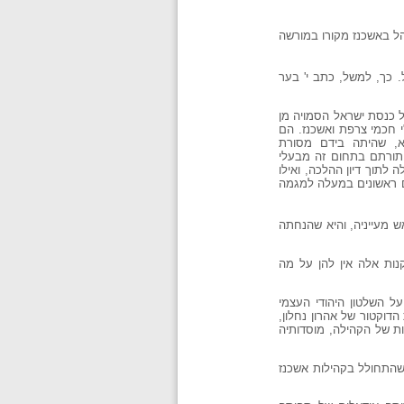
הל באשכנז מקורו במורשה
. כך, למשל, כתב י' בער
 כנסת ישראל הסמויה מן
י חכמי צרפת ואשכנז. הם
א, שהיתה בידם מסורת
 תורתם בתחום זה מבעלי
 לתוך דיון ההלכה, ואילו
ם ראשונים במעלה למגמה
 מעייניה, והיא שהנחתה
נות אלה אין להן על מה
ל השלטון היהודי העצמי
דוקטור של אהרון נחלון,
ת של הקהילה, מוסדותיה
 שהתחולל בקהילות אשכנז