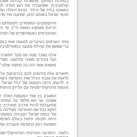
בספרות המחקר מתוארות קהילות אשכנז
קולקטיבית, ששיעבדה את רצון הפרט לט
באשכנז בחייו של היחיד, מרגע היוולדו ו
חכמי ישראל באותם ימים, שעיצבו את סדרי
הדוקומנטים המופתיים לפעולתם ה
הרינוס מאמצע המאה הי"ב עד תחי
האינטרסים האגואיסטיים של הפרט
אחד הגורמים העיקריים למגמה זאת בספרו
בר' שמשון את קהילת מגנצה בסופרלטיבים נ
איכה נשבר מטה עוז מקל תפארה, ע
וקול גיבורים משיבי מלחמה, מצדיק
5
מעשים אשר היה בה מימות עולם.
תיאורים אלה והדומים להם בכרוניקות על
לראות את טובת הכלל ואת התפיסה הקולקט
מגמות פרטיקולריסטיות עם עלייתן והתפתחו
המאבק בין שתי המגמות האלה לא 
אשכנז. אך הוא מלמד על המתח בק
מתקבלות להיות מרכיב ממרכיבי תו
דווקא ככל שזו האחרונה מצליחה ב
של 'כנסת ישראל' הנצחית, המקפת כ
היתה תקיפה פחות בעולם האיסלאם
השפעת רוחן התסיסה והגבירה את 