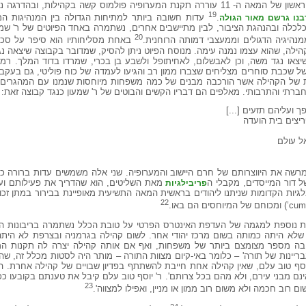
אין זה מקרה, שכבר ברבע הראשון של המאה ה- 11 עוררה תקנת המערופיה פולמוס קשה בקהיל
19
.
עדות חשובה ביותר למתיחות הגדולה בין המנהיגות ה
בנו גרשם מאור הגולה
כלכלה ובהנהגת הציבור, לבין מתיישבים אחרים, נשתמרה באחד הפיוטים של ר' שמעון
20
מנהיגיה הדגולים וממעצבי דמותה הרוחנית.
באחת מסליחותיו הוא סיפר על סכס
ילה, שהוא עצמו נמנה עימה. מנוסח הפיוט ניתן להסיק, שמדובר בקבוצה שיצאה נ
יצאו נגד משה, וכן לאבשלום, לאחיתופל ולשבע בן בכרי, שמרדו בדוד המלך. רמז
ל שכבת סוחרים מצליחים שצברו ממון רב והגיעו לעמדה של כוח פוליטי, גם בעקב
ית של הקהילה אשר הורכבה מבנים של כמה משפחות מיוחסות שנמנו עם המהגרים 
חברתי והתרבותי. מאלפים הם דבריו הקשים והבוטים של ר' שמעון כנגד קבוצה זאת:
 ועליהם תזעים [...]
יצים בית הועדה
ל עולם
 מרשה את היווצרותם של חרם היישוב והמערופיה. שני אלה משמשים עדות ברורה כ
ל דור המייסדים, מקבלי ה
מאת השליטים, הוא שהדריך את פעילותם וע
פריבילגיות
גיות הקדומות שניתנו ליהודים בראשית המאה התשיעית מאופיינת בבירור במתן זכויו
22
 נוספת למגמה של העדפת האינטרס הפרטי על טובת הכלל נשתמרה בריבונות הג
 שלא היתה כמותה בשום מרכז יהודי אחר. לשום קהילה בגרמניה ובצרפת לא הי
בה מספר מצומצם ביותר של משפחות, ואף אם אותה קהילה יצרה לה תקנות ה
יינות של תורה' – כלומר באי-קיום מצוות התורה – מותר היה לסטות מכלל זה, שהרי
וסף טוב עלם, שאין קהילה אחת חייבת להשתתף בפדיון שבויים של קהילה אחרת. 
נם מבני עירם, ולא מהם בכל צרותם'. ר' יוסף טוב עלם קיבל את טענתם בקובעו ככל
23
ם רוב חכמה ולא משום רוב ממון או מניין, ואפילו למצווה'.