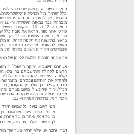
היהודית באותה עת.
המקורות שהביא בן-ששון שם כסיוע לשיטת
'כלל ישראל' מול תפיסה פרטיקולריסטית
הנוצרית, אך לדעתי היתה ההתפתחות שו
מוב
במאות ה- 12 וה- 13. ב
פוליטי ארוך טווח, הרואה את טובת כלל י
כבר אז, במא
בראש ובראשונה את תקנות הקהל. הן מלמד
מאשר לתיאורים אידיליים מגמתיים, כגו
שבמרכזים היהודיים השונים באותה עת, מ
אביא כמה הוכחות בולטות לקיומן של מגמו
7
א. חרם הישוב
או 'חזקת היישוב'.
זו תקנ
חדשים לקהילה והתיישבותם בה בלא הס
לגלותה. היא באה למנוע תחרות כלכלית ו
ולהגדיל את רווחיהם ונכסיהם. מהגר שה
מבני הקהילה. כך עולה מן המקורות, כפי 
הכלל. יהודי שחיפש לו מקום מגורים ומק
אף היה יכול לתבוע לגרש ממנה אדם שכב
חכמי רומי, בראשית המאה ה- 12:
הנני ראובן צועק על שמעון היורד ל
אבותי בגזירת היישוב שנתגזרה, פן 
בן עיר אנכי, ואתה בן עיר אחרת, ו
לך ירושתי ונחלתי עד עתה, ואיני ר
דבריו 'ורוצה אני שלא תרויח בעיר עוד' מ