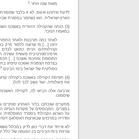
1
מאות שנה ויותר.
לדעת אירווינג איגוס, לא זו בלבד שמסו
הארץ-ישראלית. הוא נשתמר במסורת שבעל
(3) הנחה שהקהילה היהודית באשכנז השפ
במאמרו הנזכר:
לאחר כמה חורבנות ולאחר התפורר
העין [...] מי שרוצה ללמוד פרק ב
וקהילותיהם הניחו כמעט לבדם
אדמיניסטרטיבית מעשית עשירה הר
התוספות ומחכמי אשכנז [...] חכמי
בצרפת הצפונית ואשכנז טיפחו בח
3
הפוליטית של ישראל בימי הבינים.
(4) תפיסת הקהילה באשכנז כ'קהילה קד
את פעולותיה, ועוד נשוב לכך להלן.
ארבעה אלה הביאו לה, לקהילה האשכנזית
שיסמוכו.
מחקרים שנכתבו בדור האחרון סותרים את 
במצרים, המבוססים על מקורות הגניזה הקה
על הארגון הקהילתי בספרד המוסלמית; וכ
וסדריה במרכזים שבארצות האסלאם דומים
לא אייחד את דברי כאן לדיון במכלול נוש
וצרפת בימי-הביניים בין המגמה של 'כלל י