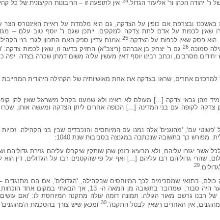
24
 ר' יהודה הכהן ור' אליעזר הגדול.
אין לתופעה זו – הריבונות הקיצונית של כל קה
אשכנז ובצרפת אם כופין על הצדקה, גם היא מלמדת על ראיית האינטרס הצר של
 שאין לכפות על אדם לתת צדקה לנזקקים. ייתכן שגם ר' יוסף טוב עלם – מגד
25
אמנם עדיין ספק האם התכוון לגבי בני הקהילה
26
לה סמוכה.
גם ר' יצחק בן אברהם (ריצב"א) החזיק בדעה זו, שאין לכפות צדקה: '
יש יחידים מסרבים, וכתב רבינו יוסף דאין מעשין עליה משום דמתן שכרה בצדה. יפה כ
ד למרכזים אחרים, שראו בצדקה את אחת מאושיותיה של הקהילה היהודית המחייבת א
יד מהן גבאי צדקה [...] מעולם לא ראינו ולא שמענו בקהל מישראל שאין להן קופה
תן צדקה לקופה עם בני המדינה [...] הכופה אחרים ליתן הצדקה ומעשה אותן, שכרו
'פשוטי עם'; 'מהוגנים' אלה נמנו עם המיוחסים והנכבדים שבין בני הקהילה. זכויות
. מפורש כך בתשובה שנכתבה במגנצה בסביבות שנת 1040:
כל אשר יגזרו עליהם, ולא מבעיא בזמן שהן שותקין שיקבלו עליהם גזירת גדוליהם ושוב
ם, שהרי גדוליהם רבו עליהם [...] ואף על פי שהקטנים רבו על הגדולים, דין הוא 
29
גדולים.
 כולם, בתנאי שמסכימים לכך המיוחסים שבקהילה, 'הגדולים'; אם הם מתנגדים – 
להטיל וטו ולבטל את החלטות הרוב. י' בער היה סבור, שמדובר בתשובה מן המאה ה
ו של רבנו גרשם מאור הגולה. תמונה דומה עולה מתקנה המיוחסת לו: 'ואם עושים 
30
הוגנים, אין האחרים רשאין לבטל התקנה'.
ומכאן שיש צורך בהסכמת ה'מהוגנים' 