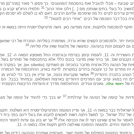
בע במאה ה- 13, שדעת הרוב קובעת – מבלי להגביל זאת בהסכמת 'המהוגנים'. כך פסקו ר' מאיר (מהר"ם)
31
שיב כל בעלי בתים שנותנין מס [...] וילכו אחר הרוב'.
תלמידו הרא"ש קבע כן בית
דים צריכים לקיים כל מה שיסכימו עליהם הרבים, דאם לא כן לעולם לא יסכימו הק
32
רה בכל דבר הסכמה של רבים: "אחרי רבים להטות"'.
וקף להסכמות ולתקנות, אינה מופיעה כאן. גישה פרטיקולריסטית היתה בנושא זה ד
יות יתר, ולסכסוכים הקשים שהיא גררה, נשתמרה בסליחה הנזכרת של רבי שמעון ב
34
גם לעצמם זכות בהנהגה, כמעשה של פלגנות שאין עליו סליחה.
העדר ועידות הנהגה כ
יו נקבצים שם', אך ברור שאין מדובר בכנס כללי אלא בהתכנסות של סוחרים בשל
אמנם בקביעתנו שלא היו התכנסויות של הנהגה כלל-אר
 היו נותרים על כך עקבות ברורים במקורות. לדעת בארון, ההתכנסות של הכמורה 
36
אפשר שקביעתו נכונה, אך עדיין אין בכך כדי לגרוע מ
ודים היו במגע קרוב עם המרכזים היהודיים בארצות האסלאם, ובמיוחד בבבל. הם 
ית של
, גאונים ונגידים. ההתעלמות מדרך זו והעדפת הריבונות הקיצונית
ראשי גולה
37
יש בכך כדי להעיד על קיומה של מגמ
אמנם היו גם מגמות אחרות של ראייה 'כלל-ישראלית' כבר במאה ה- 11, אך עדיין המגמה הפרטיקולריס
של 'כלל ישראל'. כך למשל ניתנה רשות לאנשים לתבוע את בעלי דינם בפני בית ד
38
אסור על אדם שאיננו רצוי לו את הכניסה אליו.
אך יש בהן גם עדות לחוסר היכולת
 תחומי החיים, ולמגמה ההפוכה שאילצה לתקן תקנות אלה במאה ה- 11.
 ובמיוחד התקנות המפלות של חזקת יישוב, מערופיה ושמירת ההנהגה בידיהן של מש