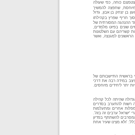
ות, ובהדרגה נצטמצם כוחה, כפי שעולה
מיוחסת, שחפצה להמשיך
 בן יצחק בן אבון, גדול
וך חריף שפרץ בקהילתו
גד ההנהגה המסורתית של
ים שונים בפיוט מלמדים,
ות קשריהם עם השלטונות
הראשונים למגנצה, ואשר
י בראשית התיישבותם של
יצב במידה רבה את דרכי
ת יתר ליחידים מיוחסים.
דולה שהיתה לכל קהילה
תה רשות להתערב בסדרים
מפלות אחרים ומתעלמות
 'ישראל ערבים זה בזה'.
המסרבים להשתתף בפדיון
ל: 'ולא מצינו שעיר אחת