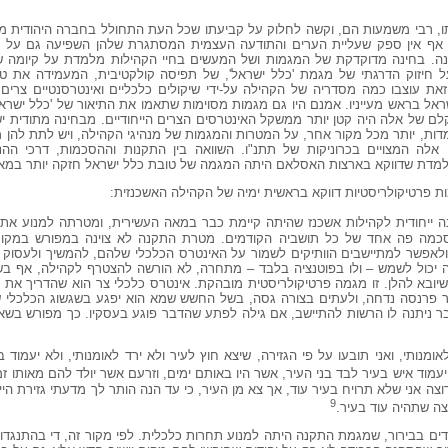
ו, רבי משמעות הם, וקשה לחלוק על קביעתו שכל העת התחולל בחברה היהודית מא
. אף אין ספק שעליית הערים והתודעה העצמית המסתגרת שלהן השפיעה גם על ה
נה. בחינה מדוקדקת של המגמות ושל המעשים בחיי הקהילות מלמדת על קיומה ש
הקת כבר במאות העשירית וה- 11 ועל חיזוק הדרגתי של מגמת 'כלל ישראל', של תפיסה קולקטיבית, המעמי
תקופת בראשית זאת עוצבו כמה מסדריה של הקהילה על-ידי שיקולים כלכליים ואינטרסנטיים צר
שראל בראש מעייניו. אמנם היו גם מגמות מסוימות שתאמו את התיאור של 'כלל ישר
ות העשירית וה- 11, אך משקלם של אלה היה קטן יותר ממשקל האינטרסים הצרים הייחודיים. מבחינה מתו
ות, יותר מכל מקור אחר, על המטרות והמגמות של מנהיגי הקהילה, ויש לתת להן מ
ן אלה המצויים בכרוניקות של תתנ"ו. השוואה בין התקנות וההסכמות, דרכי ההנ
למדת שדווקא בארצות האסלאם היתה המגמה של טובת כלל ישראל חזקה יותר במאה ה
ת פרטיקולריסטיות דווקא בראשית ימיה של הקהילה האשכנזית:
ה ייחודית לקהילות אשכנז שהיתה קיימת כבר במאה העשירית, ומטרתה למנוע את 
כמה פה אחד של כל תושביה הקודמים. מטרת התקנה לא צוינה במפורש במקור
לאפשר למתיישבים הוותיקים לשמור על האינטרס הכלכלי שלהם, להמשיך ולעסוק במ
יה יכול לשמש – ולו בפוטנציה בלבד – מתחרה, לא הורשה להצטרף לקהילה, אף ב
שיובא להלן. זו מגמה פרטיקולריסטית מובהקת. אינטרס כלכלי צר הוא שהדריך את ד
ור פרנסה נדחה, ולעתים בצורה גסה, בשל החשש שמא הוא יפגע בשגשוג הכלכלי של
ר ניתנה לו הרשות להתיישב, אם גילה לפתע שהדבר פוגע בעסקיו. כך מפורש בשא
אומנותי, ואני תובעו על פי הגזירה, שיצא חוץ לעיר ולא ירד לאומנותי, ולא יעמוד 
יעמוד איש בעיר לבד בני העיר, אשר היו באותם ימים, וזרעם אשר יולד להם מאותו זמן
רוצה אני שלא תרויח בעיר עוד, אך צא מן העיר, כי עד הנה הותר לך מדעתי גזירת היי
9
וצה שתהיה עוד בעיר.
עידים בבירור, שמגמת התקנה היתה למנוע תחרות כלכלית. לפי מקור זה, די בהתנגדו