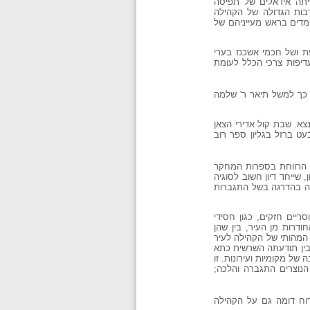
תה אידאלים של תפיסה
בות הגדולה של הקהילה
ומדים בראש מעייניהם של
ת ושל חכמי אשכנז בערי
דיפות צרכי הכלל לעומת
 כך למשל תיאר ר' שלמה
צא. שבת קול אדירי הצאן
עט ברזל בגליון ספר רוב
ה הרווחת בספרות המחקר
שייחד דיון חשוב לסוגיה
ת הקמתן של הקהילות באשכנז במאות העשירית וה- 11, אך היא נחלשה בהדרגה בשל התגברות
יים חזקים, כגון חסידי
דרות מן העיר, בין שהן
המהותי של הקהילה לעיר
בין תודעתה השרשית כתא
ל מקומיות ועירונות. זו
הנוצרים התגברה והלכה;
ייתן של הערים, השפיעה ברוח דומה גם על הקהילה