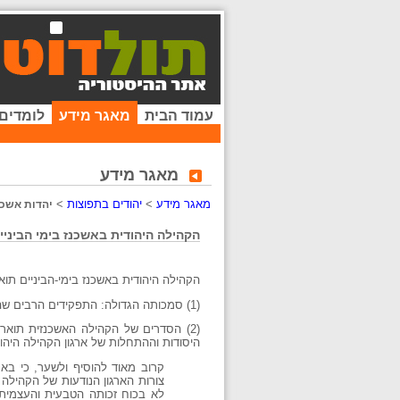
עמוד הבית
מאגר מידע
לומדים
מאגר מידע
מאגר מידע
>
יהודים בתפוצות
>
יהדות אשכנ
הקהילה היהודית באשכנז בימי הביניים
הקהילה היהודית באשכנז בימי-הביניים תו
(1) סמכותה הגדולה: התפקידים הרבים שהיא מילאה, שהקיפו את כל תחומי החיים, וריבוי המוסדות הקהילתיים שהיו בה.
(2) הסדרים של הקהילה האשכנזית תוא
היסודות וההתחלות של ארגון הקהילה היהוד
קרוב מאוד להוסיף ולשער, כי בא
צורות הארגון הנודעות של הקהילה 
לא בכוח זכותה הטבעית והעצמית 