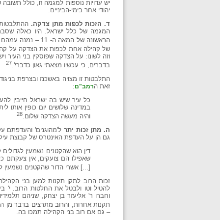
יש עדויות נוספות למגמה זו, כולל תשובה של
יהודי אחר בימי-הביניים.
ד. הזכות לכפות מתן צדקה.
ההתלבטות ב
המגמה של כלל ישראל. היו כאלה שסברו
הראשונה של המאה ה- 11 – נמנה עמהם. הוא פסק שאין לכפות על הצדקה.
של קהילה אחת לכפות את הצדקה על קהי
וזה לשונו: על הצדקה שפוסקין בני העיר ו
27
בדברים, כי עכשיו מצאתי גאון כדברי'.
התלבטות זו מצויה באשכנז ובצרפת בניגו
זאת ה
:
רמב"ם
כל עיר שיש בה ישראל חייבין להעמ
במדינה שלושים יום כופין אותו לי
28
והיה מעשה הצדקה שלום.
ה. מתן זכות יתר
ל'מהוגנים' והעדפתם על 
גם הן על העדפת האינטרס של קבוצת עילית
דין הוא שהקטנים נשמעין לגדולים ל
שאפילו הם צועקים, אין צעקתם כלו
[...] אשרי הדור שהקטנים נשמעין ל
זכות הרוב לתקן תקנות למען בני הקהילה
וחברו ר' אליעזר בן יצחק, שניהם תלמידי
תקנות אחרות, והרוב מתרצים בדבר מן המ
– גם אם רוב בני הקהילה תמכו בה.