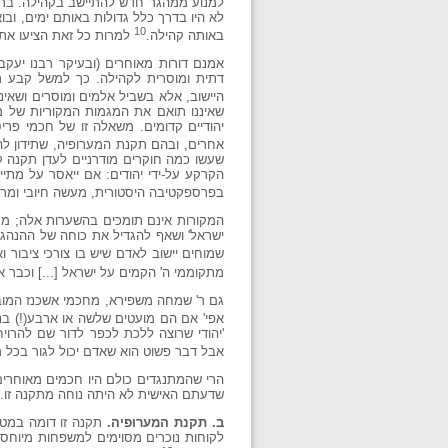
למנוע ממהגר חדש להתיישב בקהילה. ברור
לא היו בדרך כלל גדולות באותם ימים, ובו
10
באותה קהילה.
למרות כל זאת הציעו את 
אמנם דורות מאוחרים (ובעיקר רבנו יעקב
דתית ומוסרית לקהילה. כך למשל קבע רב
היישוב, אלא בשביל אלמים ומוסרים ושאינ
שאיננו תואם את המגמות המקוריות של מ
יהודיים קדומים. משאלה זו של חכמי פרי
אחרים, ובהם תקנת המערופיה, שתידון לה
שעשו כמה חוקרים מודרניים לעדן תקנה ק
הקרקע על-ידי יהודים: אם ייאסר על מתי
בפרספקטיבה היסטורית, מעשה חיובי ומרג
המקורות אינם תומכים בהשערות אלה; ממק
ישראל' ושאף להגדיל את כוחה של ההנהגה
שמוחים יישוב לאדם שיש בו צורכי ציבור ואי
מתקוממי ה' הקמים על ישראל [...] וכבר אמ
גם ר' שמחה משפירא, מחכמי אשכנז המובהקים במאה ה- 12, תמה
אפי' אם הם מועטים שלשה או ארבע(!) בני 
'יהודי שרוצה ללכת לכפר לדור שם להרויח, 
אבל דבר פשוט הוא שאדם יכול לגור בכל מקו
שדעתם האישית לא היתה נוחה מתקנה זו.
ב. תקנת המערופיה.
תקנה זו דומה במטר
לקוחות נוכרים מסוימים למשפחות מיוחסו