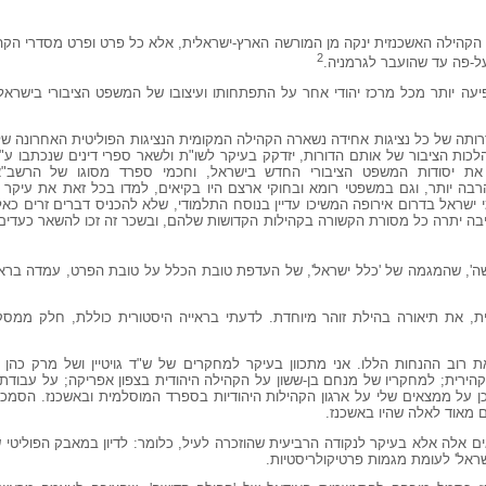
רת הקהילה האשכנזית ינקה מן המורשה הארץ-ישראלית, אלא כל פרט ופרט מסדרי הק
2
-פה עד שהועבר לגרמניה.
יעה יותר מכל מרכז יהודי אחר על התפתחותו ועיצובו של המשפט הציבורי בישראל
ותה של כל נציגות אחידה נשארה הקהילה המקומית הנציגות הפוליטית האחרונה של
הלכות הציבור של אותם הדורות, יזדקק בעיקר לשו"ת ולשאר ספרי דינים שנכתבו ע"
 את יסודות המשפט הציבורי החדש בישראל, וחכמי ספרד מסוגו של הרשב"
בה יותר, וגם במשפטי רומא ובחוקי ארצם היו בקיאים, למדו בכל זאת את עיקר
 ישראל בדרום אירופה המשיכו עדיין בנוסח התלמודי, שלא להכניס דברים זרים כאלה
יבה יתרה כל מסורת הקשורה בקהילות הקדושות שלהם, ובשכר זה זכו להשאר כעדי
ושה', שהמגמה של 'כלל ישראל', של העדפת טובת הכלל על טובת הפרט, עמדה בראש
, את תיאורה בהילת זוהר מיוחדת. לדעתי בראייה היסטורית כוללת, חלק ממסק
רוב ההנחות הללו. אני מתכוון בעיקר למחקרים של ש"ד גויטיין ושל מרק כהן ע
ירית; למחקריו של מנחם בן-ששון על הקהילה היהודית בצפון אפריקה; על עבודת ה
ן על ממצאים שלי על ארגון הקהילות היהודיות בספרד המוסלמית ובאשכנז. הסמכו
 מאוד לאלה שהיו באשכנז.
אים אלה אלא בעיקר לנקודה הרביעית שהוזכרה לעיל, כלומר: לדיון במאבק הפוליטי
שראל' לעומת מגמות פרטיקולריסטיות.