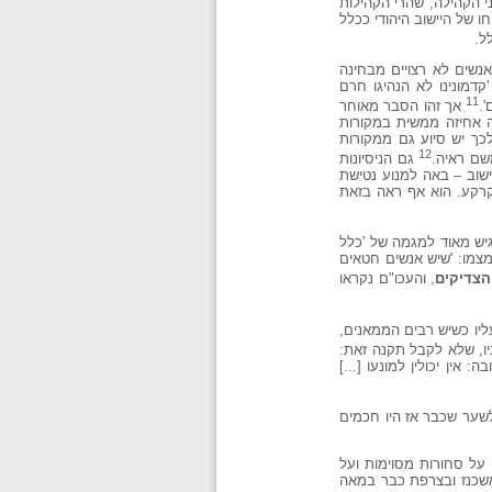
 הקהילה, שהרי הקהילות
ו של היישוב היהודי ככלל
ל.
אנשים לא רצויים מבחינה
דמונינו לא הנהיגו חרם
11
.
אך זהו הסבר מאוחר
ה אחיזה ממשית במקורות
כך יש סיוע גם ממקורות
12
שם ראיה.
גם הניסיונות
שוב – באה למנוע נטישת
בקרקע. הוא אף ראה בזאת
יש מאוד למגמה של 'כלל
צמו: 'שיש אנשים חטאים
הצדיקים
, והעכו"ם נקראו
עליו כשיש רבים הממאנים,
, שלא לקבל תקנה זאת:
אין יכולין למונעו [...]
מים יותר, אף שניתן לשער שכבר אז היו חכמים
 על סחורות מסוימות ועל
אשכנז ובצרפת כבר במאה