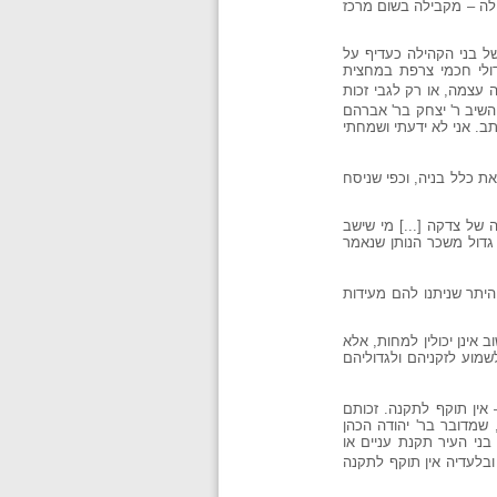
ילה – מקבילה בשום מרכז
 בני הקהילה כעדיף על
ולי חכמי צרפת במחצית
 עצמה, או רק לגבי זכות
והשיב ר' יצחק בר' אברהם
תב. אני לא ידעתי ושמחתי
ת כלל בניה, וכפי שניסח
 של צדקה [...] מי שישב
 גדול משכר הנותן שנאמר
 היתר שניתנו להם מעידות
 אינן יכולין למחות, אלא
לשמוע לזקניהם ולגדוליהם
אין תוקף לתקנה. זכותם
- 13, אך הבאתי במקום אחד הוכחות, שמדובר בר' יהודה הכהן
בני העיר תקנת עניים או
ובלעדיה אין תוקף לתקנה