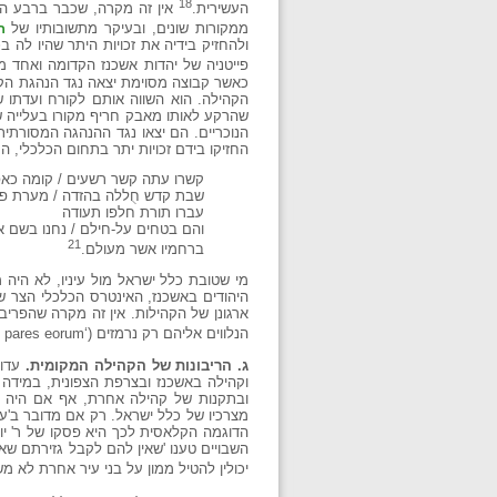
18
העשירית.
ממקורות שונים, ובעיקר מתשובותיו של
ר
ולהחזיק בידיה את זכויות היתר שהיו לה ב
פייטניה של יהדות אשכנז הקדומה ואחד מ
כאשר קבוצה מסוימת יצאה נגד הנהגת הקה
הקהילה. הוא השווה אותם לקורח ועדתו ש
שהרקע לאותו מאבק חריף מקורו בעלייה ש
הנוכריים. הם יצאו נגד ההנהגה המסורת
החזיקו בידם זכויות יתר בתחום הכלכלי, ה
קשרו עתה קשר רשעים / קומה כאפך
שבת קדש חֻללה בהזדה / מערת פר
עברו תורת חלפו תעודה
והם בטחים על-חילם / נחנו בשם א
21
ברחמיו אשר מעולם.
מי שטובת כלל ישראל מול עיניו, לא היה
היהודים באשכנז, האינטרס הכלכלי הצר ש
ארגונן של הקהילות. אין זה מקרה שהפריבל
הנלווים אליהם רק נרמזים (‘cum pares eorum’) ומכוחם של המיוחסים הם באו.
ג. הריבונות של הקהילה המקומית.
עדות
וקהילה באשכנז ובצרפת הצפונית, במידה
ובתקנות של קהילה אחרת, אף אם היה 
מצרכיו של כלל ישראל. רק אם מדובר ב'עבר
הדוגמה הקלאסית לכך היא פסקו של ר' י
השבויים טענו 'שאין להם לקבל גזירתם שאי
יכולין להטיל ממון על בני עיר אחרת לא משו