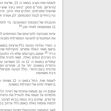
לעומת זאת נק
(הרא"ש). מהר"ם פסק: 'נראה בעיני שיש להו
שהקהל מסכימים, הולכים אחר הרוב, והיחי
כח ביחידים לבטל הסכמתם; לכן אמרה תו
ההגבלה של הסכמת 'המהוגנים', כדי לתת ת
33
11 ונצטמצמה לאחר מכן.
עדות מובהקת לתביעתם של המיוחסים לזכו
את המתנגדים להנהגה המסורתית ותובעים 
ו.
גרשם מאור הגולה מפורש: 'והקהילות שה
35
ביריד.
היו נערכים כנסים כאלה, קשה להניח שלא
קתוליים במאות ה- 12 וה- 13 השפיעה על הנוהג בחברה היהודית;
היהודית באשכנז. יתר על כן, סוחרים יה
מרכזית בעם היהודי, כולל הנהגה סקראל
ורבת משמעות.
לעומת זאת, החל במאה ה- 12 מצויות עדויות על קיומה של הנהגה על קהילתית.
בראשית ימיהן של הקהילות באשכנז.
מלמדות על מגמה שלו להגדיל את הראייה 
על אדם, שתרם בית כנסת בביתו לציבור, ל
לכפות מגמות כאלה באופן כללי ונרחב בכל
לאור המגמות הפרטיקולריסטיות האמורות,