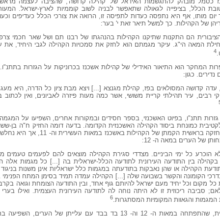
 כסמל מובהק להתגשמות האידאל של 'קהילה קדושה', שהציבה לעצמה מראשי
ובת הכלל, בציפייה לגאולה שתאפשר לבניה לשוב קוממיות לארץ-ישראל. המעור
עד יום מותו, אף היא נתפסה כעדות לתפיסה זו, הרואה את צורכי הכלל כעדיפים וכע
הן של הקהילות. כך למשל תיאר זאת י' בער:
ציבורית הם התקנות שתיקנו הקהילות בהנהגתו של רבנו תם ושל שאר חכמי צרפ
לת המאה הי"ג. עיקר מגמתם הוא לחזק את סמכויות הקהילה לגבי היחיד, את ע
4
.
ת המחקר הוא התיאור האידילי של קהילות אשכנז בכרוניקות על הגזרות בתתנ"ו.
דירים. כגון:
דה קדושה המסולאים בפז, קהילת מגנצא [...] ויצא מבת ציון כל הדרה, היא מעגנ
י רבים, עיר תהילתי קריית משושי, אשר כמה מעות פיזרה לאביונים, ואין לכתוב ב
 גזרות תתנ"ו, בפיוט האשכנזי, בספר חסידים ובמקורות אחרים, השפיעו על המגמ
יבית כמונחת ביסוד הקהילה האשכנזית הקדומה. בדעה דומה החזיק ח"ה בן-ששון, 
זו. לדעתו, היתה המגמה של 'כלל ישראל' חזקה בראשי
תן של הערים במאה ה- 12:
הוכרע כל ימי הביניים. מצדדי סגירת הקהילה מוצאים להם לפעמים טעמים מוסר
הילה בין התודעה העירונית לתודעה הכלל-ישראלית בה [...] כל מגמות אלה החו
דעת הקהילה או שהן נאבקות בתודעתה במגמות כלל ישראליות אינן משנות בניגוד 
דרכי הקומונה והקשר בשבועה שלה [...] הקהילה עמדה תמיד בסימן המתח הפנימי 
ל מקום וכל יחיד מעם ישראל להיותם גוף אחד, ובין התודעה הצומחת וגואה בקרבה ש
; סביבה ריכוזית זו לא היתה נוחה לה לתודעה העירונית העצמית. ואילו בערי 
6
המגמות והגאוות המקומיות המסתגרות.
כלומר, התודעה העירונית הפרטיקולריסטית, שהתפתחה במאות ה- 12 וה- 13 בד בבד עם על