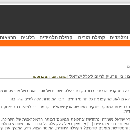
 ומלמדים
קהילת מורים
קהילת תלמידים
בלוגיה
הרצאות 
ז
 : בין פרטיקולריזם ל'כלל ישראל'
| מחבר:
אברהם גרוסמן
ארה במחקרים שנכתבו בדור הקודם בהילה מיוחדת של זוהר, וזאת בשל ארבעה גורמים
רו בספרות המחקר כיונקים ממורשה ארץ-ישראלית קדומה. כך למשל כתב יצחק 
ית:
רץ ישראל נשמרה ונתחדשה 'בתקופת הגאונים' דמותה הדמוקראטית של הקהילה, וכ
האירופית בימי הביניים [...] אך מאין בא לה לקהילה כל הכבוד הזה, שחכמי התלמו
והמקודשת מזמנים קודמים? הקהילה היהודית, המוסד הצנוע הזה, המשיך את קיו