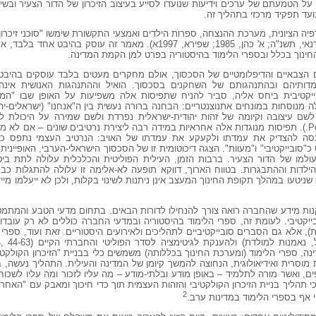
ל הטמעתם של ערכים וידיעות שנועדו לסייע בעיצוב הזיכרון של הדור הצעיר ובשילו
ועד תפקיד מרכזי בתהליך זה.
יה הציונית, מערכת ההנצחה, ספרות הילדים ואמצעי התקשורת שימשו "סוכני זיכרון
של האומה הישראלית (ברלוביץ, 1996; ברנאי, תשנ"ה; א' כהן, 1985; שפירא, 1997א). מאמר
ינוך בכלל ובספרי הלימוד בהיסטוריה בפרט למן הקמת המדינה.
 הצבאיים והדיפלומטיים של הסכסוך, אולם מחקרים מעטים בלבד עוסקים בהיבטים
דותיהם ובהתנהגותם של השחקנים בסכסוך. הואיל וההתנהגות האנושית אינה 
ובייקטיבית ביחס אליה, סביר להניח שתפיסות אלה משפיעות על האופן שבו "ה
 מנוסחות במונחים אתנוצנטריים: הבחנה ברורה נעשית בין ה"אנחנו" (ישראלים-יהו
 לשם עיצובה וקיומה של זהות יהודית-ישראלית נפרדת ולשם שמירה על היכולת
(בר-און, 1999, ע' 3, 9; 68 Podeh, 2000, p.). תפיסות מנוגדות אלה אחראיות במידה רבה ליצירת נרטיבים שונים 
סה להצדיק את עמדתו ולקעקע את עמדתו של האויב: הנרטיב העצמי נתפס כ"אובי
נוגד (counter-narrative) נתפס כ"סובייקטיבי" ו"מעוות". הצגה דיכוטומית זו של הסכסוך הישראלי-הערבי, הא
למו של הדור הצעיר. ברבות הזמן, העילית הפוליטית והכלכלית עלולה לתת ביטו
ילדות וההתבגרות. בטווח הארוך, דווקא תופעה לא-אלימה זו עלולה להתגלות כ
יטעו במהלך תקופת החינוך המעצב אינן ניתנות לשינוי בקלות, ולכן לא ייעלמו מ
קנות מידע שהחברה רואה צורך להנחילו לדורות הבאים. בתחום מדעי הטבע והמתמט
בייקטיבי. לעומת זה, ספרי הלימוד בהיסטוריה ובמדעי החברה כוללים לא רק עובד
 אלא גם הסברים סובייקטיביים לתהליכים ולאירועים היסטוריים. זאת ועוד, ספרי 
 מוסרית ואידיאולוגית, הנחוצה להמשך קיומן של המדינה והעילית. התהליך נעשה, ב
פים, ואשר מורה לתלמיד – באופן מודע ובלתי-מודע – מה עליו לזכור ומה עליו לשכ
י תהליך בניית הזיכרון הקולקטיבי והזהות העצמית תוך כדי חיכוך ומאבק עם "האחר"
2
י אף בספרי הלימוד במדינות ערב.