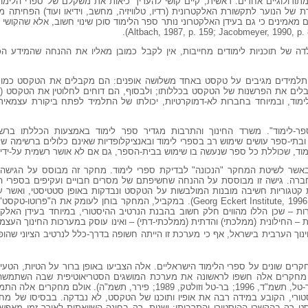
ודולוגיים אחדים: ראשית, קיים קושי להעריך כיאות את משקלם של ספרי הלימוד
של הנוער לתקשורת האלקטרונית (רדיו, טלוויזיה, מחשב, וידיאו ועוד) הפחיתה מ
ים מאמינים כי גם בעידן האלקטרוני נותר ספר הלימוד סוכן שינוי חשוב, אלא שהקו
לדה של תוכניות לימודים מחייבות, אין לקבל כמובן מאליו את ההנחה שהמידע ה
ך מייקל אפל (Apple) טוען כי תלמידים מגיבים על טקסט באחד משלושה אופנים: הם מקבלים את הטק
לימוד, ובמיוחד בחברות לא-דמוקרטיות, יכולתו של התלמיד לפתח ביקורת עצמאי
פר-לימוד". משרד החינוך והתרבות מגדיר ספר לימוד באמצעות הכללתו בר
בתי-ספר עושים שימוש רב בספרי לימוד ובאנציקלופדיות שאינם כלולים ברשימה ש
וד, שכוללת כל ספר שנעשה בו שימוש בבית-הספר, גם אם לא אושר רשמית על-ידי 
באשר לשיטת המחקר "הנכונה" לבדיקת ספרי לימוד. מחקר זה מבוסס על הגישה ה
חברה. גישה זו מבוססת על ההנחה שחשיפתם של מסרים חבויים ועקיפים בספרי 
טגוריות חשיבה מובנות המולבשות על הטקסט ונבדקות באופן סטטיסטי, ואשר עלו
(Georg Eckert Institute, 1996, pp. 8-9; Johnsen, 1993, pp. 141-142). במקביל, המחקר בוחן ל
רות – שכן הללו מהווים חלק חשוב בהבנת הנרטיב ההיסטורי, במיוחד בעידן האלקטרו
– החילונית (ממלכתי) והדתית (ממלכתי-דתי) – ואינו עוסק במערכות החינוך העצמ
וך הערבית בישראל, אף כי מערכת זו הייתה חשופה בדרך-כלל לנרטיב הציוני שהופ
ים שונים על ספרי הלימוד הישראליים. אלה הצביעו באופן ברור על הטיות, הטעיו
. מחקרים אלה חשפו לראשונה את מערכת המושגים הסטריאוטיפית שבה השתמשה
להציג את האויב הערבי (בר-גיל, 1993; בר-טל, תשמ"ד, 1996; בר-טל וזולטק, 1989; פירר,
ורי, הקובע במידה רבה את אופיו ותוכנו של הטקסט, לא נבדקה. בבסיסו של מחק
סט רק בהקשרו ההיסטורי והתרבותי; ושנית, רק בחינה השוואתית לאורך זמן מאפ