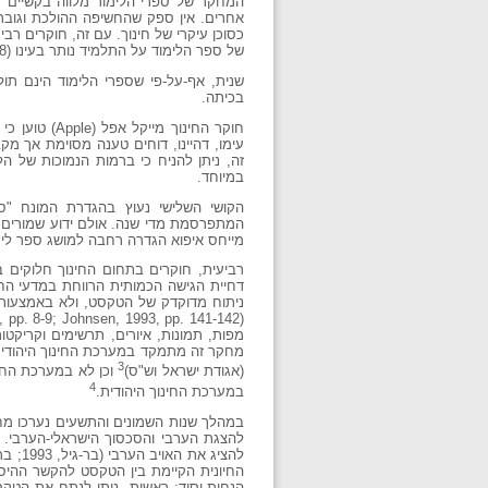
המחקר של ספרי הלימוד מלווה בקשיים מת
אחרים. אין ספק שהחשיפה ההולכת וגוברת 
כסוכן עיקרי של חינוך. עם זה, חוקרים רב
של ספר הלימוד על התלמיד נותר בעינו (Altbach, 1987, p. 159; Jacobmeyer, 1990, p. 8).
שנית, אף-על-פי שספרי הלימוד הינם תו
בכיתה.
חוקר החינו
זה, ניתן להניח כי ברמות הנמוכות של ה
במיוחד.
הקושי השלישי נעוץ בהגדרת המונח "ס
המתפרסמת מדי שנה. אולם ידוע שמורים ו
מייחס איפוא הגדרה רחבה למושג ספר לימ
רביעית, חוקרים בתחום החינוך חלוקים 
דחיית הגישה הכמותית הרווחת במדעי ה
ניתוח מדוקדק של הטקסט, ולא באמצעות ק
מפות, תמונות, איורים, תרשימים וקריקטו
מחקר זה מתמקד במערכת החינוך היהודית 
3
(אגודת ישראל וש"ס)
וכן לא במערכת החינ
4
במערכת החינוך היהודית.
במהלך שנות השמונים והתשעים נערכו מחקר
להצגת הערבי והסכסוך הישראלי-הערבי
החיונית הקיימת בין הטקסט להקשר ההיסט
הנחות-יסוד: ראשית, ניתן לנתח את הטק