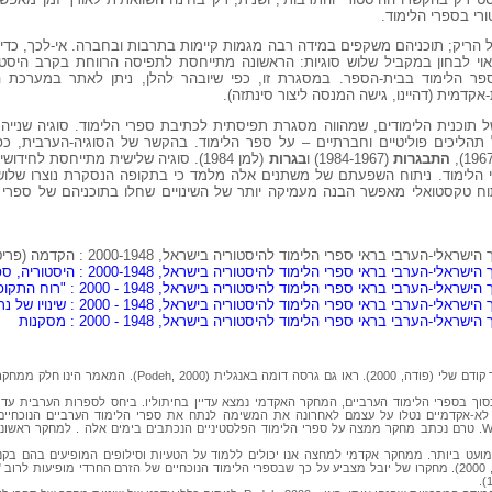
רי בספרי הלימוד.
 הריק; תוכניהם משקפים במידה רבה מגמות קיימות בתרבות ובחברה. אי-לכך, כדי ל
אוי לבחון במקביל שלוש סוגיות: הראשונה מתייחסת לתפיסה הרווחת בקרב היסטור
 של תוכנית הלימודים, שמהווה מסגרת תפיסתית לכתיבת ספרי הלימוד. סוגיה שני
 שהינה תולדה של תהליכים פוליטיים וחברתיים – על ספר הלימוד. בהקשר של הסוגיה-הערבי
התבגרות
(1984-1967) ו
בגרות
(למן 1984). סוגיה שלישית מתייחסת לחיד
י הלימוד. ניתוח השפעתם של משתנים אלה מלמד כי בתקופה הנסקרת נוצרו שלושה
תוח טקסטואלי מאפשר הבנה מעמיקה יותר של השינויים שחלו בתוכניהם של ספרי 
ערבי בראי ספרי הלימוד להיסטוריה בישראל, 2000-1948 : הקדמה (פריט זה)
ראי ספרי הלימוד להיסטוריה בישראל, 2000-1948 : היסטוריה, ספרי לימוד וזיכרון
בראי ספרי הלימוד להיסטוריה בישראל, 1948 - 2000 : "רוח התקופה" וספרי הלימוד
בראי ספרי הלימוד להיסטוריה בישראל, 1948 - 2000 : שינויו של נרטיב היסטורי
י-הערבי בראי ספרי הלימוד להיסטוריה בישראל, 1948 - 2000 : מסקנות
מאמר זה הינו גרסה מורחבת של מאמר קודם שלי (פודה, 2000). ראו גם גרסה
מוסדות מחקר לא-אקדמיים נטלו על עצמם לאחרונה את המשימה לנתח את ספרי הלימוד הערביים הנוכחי
לממצאיהם. ראו, למשל: Wurmser, 2000. טרם נכתב מחקר ממצה על ספרי הלימוד הפלסטיניים הנכתבים בימים אלה . למחק
עט ביותר. ממחקר אקדמי למחצה אנו יכולים ללמוד על הטעיות וסילופים המופיעים בהם בקנ
אי-פעם במערכת הממלכתית (ראו יובל, 2000). מחקרו של יובל מצביע על כך שבספרי הלימוד הנוכחיים של הזרם החרדי מופי