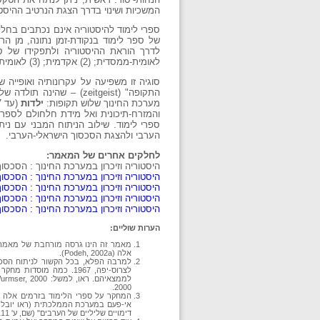
המשכיות ושינוי בדרך הצגת הנרטיב ההיסטו
ספרי לימוד להיסטוריה אינם נכתבים בחלל
של ספר לימוד בנקודת-זמן נתונה, מן הר
לאומית-ממסדית; (2) אקדמית; (3) לאומית-אקדמית (דהיינו, גישה המנסה ליצור סינתזה).
סוגיה זו משפיעה על עקרונותיה ואופייה
התקופה" (zeitgeist) –
מערכת החינוך שלוש תקופות:
ילדות
(עד 1967),
והמזרח-תיכונית ואל מידת חלחולם לספר
ספרי לימוד. שילוב הניתוח המבני עם ני
הערבי ולהצגת הסכסוך הישראלי-הערבי.
לחלקים אחרים של המאמר:
היסטוריה וזיכרון במערכת החינוך : הסכסוך הישראלי-ה
היסטוריה וזיכרון במערכת החינוך : הסכסוך הישראלי-הערבי ב
היסטוריה וזיכרון במערכת החינוך : הסכסוך הישראלי-הערבי 
היסטוריה וזיכרון במערכת החינוך : הסכסוך הישראלי-הערבי 
היסטוריה וזיכרון במערכת החינוך : הסכסוך הישראל
הערות שוליים:
אלה (Podeh, 2002a).
לצרוס-יפה, 1967. כמה 
2000.
המחקר על ספרי הלימוד בזרמים אלה מו
דימויים שליליים של הערבים" (שם, ע' 111).