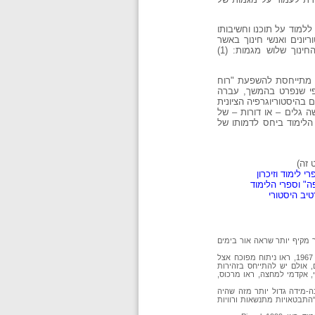
למוד על תוכנו וחשיבותו
יונים ואנשי חינוך באשר
לדרך הוראת ההיסטוריה ולתפקידו של ספר הלימוד בבית-הספר. במסגרת זו, כפי שיובהר להלן, ניתן לאתר במערכת החינוך שלוש מגמות: (1)
יה מתייחסת להשפעת "רוח
ת, כפי שנפרט בהמשך, עברה
ושים בהיסטוריוגרפיה הציונית
 גלים – או דורות – של
הלימוד ביחס לדמותו של
 דומה באנגלית (Podeh, 2000). המאמר הינו חלק ממחקר מקיף יותר שראה אור בימים
למרבה הפלא, בכל הקשור לניתוח הסכסוך בספרי הלימוד הערביים, המחקר האקדמי נמצא עדיין בחיתוליו. ביחס לספרות הערבית עד 1967, ראו ניתוח מפוכח אצל
ים, אולם יש להתייחס בזהירות
ר ראשוני, אקדמי למחצה, ראו מרכוס,
ה-מידה גדול יותר מזה שהיה
עות לרוב "התבטאויות מתנשאות ורוויות