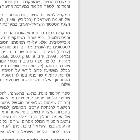
במערכת החינוך, שמופקדת – בין היתר – ע
והמדינה. לספרי הלימוד במערכת החינוך נ
במקביל למערכת החינוך, גם ההיסטוריוגרפ
הצגת הסכסוך הישראלי-הערבי במערכת הח
מחקרים רבים פורסמו על-אודות ההיבטים
והפסיכולוגיים, כפי שהם משתקפים בעמ
אובייקטיבית, אלא על-ידי תפיסתנו הס
לסכסוכים בינלאומיים אחרים, תפיסות אלה
(ערבים) הרעים – הבחנה שהינה חיונית
אחרות, כל צד מציג נרטיב היסטורי המנ
שהנרטיב ה
בכלל, משפיעה קרוב לוודאי על תפיסת-עו
ולדעות קדומות שהופנמו במהלך תקופת ה
מהסכסוך האלים, משום שתדמיות ועמדות שנ
שלום.
ספרי הלימוד נועדו, בראש ובראשונה, לה
שספרי הלימוד יעניקו לתלמידים מידע או
(בחירה שמהווה כשלעצמה סוג של פרשנות),
של האומה. תהליך זה חיוני ליצירת תשתית
נרטיב היסטורי הכולל מסרים ישירים ועקי
זה עוסק בצד הישראלי בלבד, ניתן להניח כ
מיוחד לספרי הלימוד הישראליים, אלא מצו