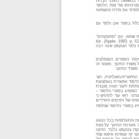
 בהשוואה לסוכני חברות
מרכזיותו של ספר הלימוד
שי למדוד את מידת ההשפעה
כלול בספר אכן נלמד גם
סט כמות שהוא; הם "מתמקחים"
עימו, דהיינו, דוחים טענה מסוימת אך מקבלים את הפרשנות של הטקסט בכללותו; ולבסוף, הם דוחים לחלוטין את הטקסט (Apple, 1993, p. 61). עם
ת כלפי הטקסט אינה רבה
שימת הספרים המומלצים
ל משרד החינוך. מאמר זה
משרד החינוך.
תיאורית-האנליטית, תוך
הלימוד אפשרית באמצעות
לות ליצור הטיה מובנית
עומק את ה"פרוטו-טקסט" המופיע בספרי הלימוד –
ני. ראוי עוד להדגיש כי
איות של הזרמים החרדיים
יע בספרי הלימוד שנלמדו
ת והתעלמויות בכל הנוגע
 מערכת החינוך על-מנת
 תשמ"ה). אולם מחקרים אלה התמקדו בטקסט בלבד. הזיקה
ר זה עומדות איפוא שתי
שרת לעמוד על מגמות של