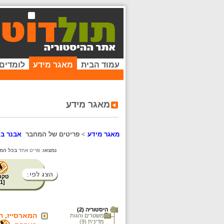
עמוד הבית
מאגר מידע
לומדים
מאגר מידע
מאגר מידע
>
פריטים של המחבר
אבנר בן
נמצאו:
פריט אחד
בכל המא
טקס
1
[
היסטוריה (2)
המארסייז, ה
משטרים והגות
מדינית (9)