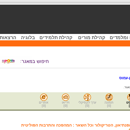
 ומלמדים
קהילת מורים
קהילת תלמידים
בלוגיה
הרצאות 
-עמוס
גר.
ט
תמונה
ערך לקסיקלי
וידיאו
אתרים
]
0
[
]
0
[
]
0
[
]
0
[
]
פנתיאון, הטריקולור וכל השאר : המהפכה והתרבות הפוליטית