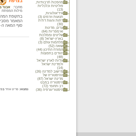
בצרפת
מהפכות תרבותיות,
פוליטיות וכלכליות
מחבר:
אבנר ב
(13)
מילות המפתח:
אידיאולוגיות,
בתקופת המהפכה
תנועות וזרמים (3)
דתות והגות דתית
המאמר מסביר 
(30)
סוף המאה ה- 19. שרידות הסמלים הקנתה למהפכה יסוד של המשכיו
ערים, מדינות
ואימפריות (64)
שליטים וממלכות
בארץ-ישראל (8)
מלחמות עולם (3)
שואה (52)
המזרח התיכון (44)
יהודים בתפוצות
(48)
עליות לארץ ישראל
ולמדינת ישראל
(14)
מיישוב למדינה (26)
ההיסטוריה של
מדינת ישראל (87)
היסטוריה במבט
רב-תחומי (72)
נמצאו:
פריט אחד
בכל
היסטוריוגרפיה (36)