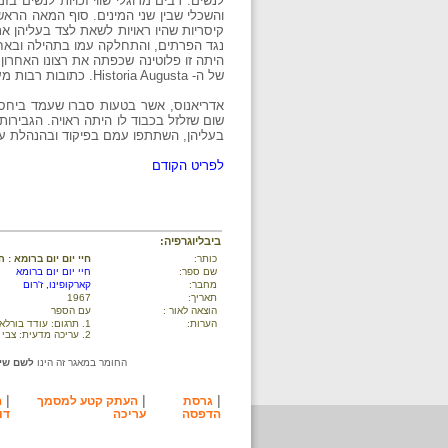
לנשים. רבים מדוגלי שווי זכויות לנשים ב
והשכלי שבין שני המינים. סוף המאה הראשו
קיסריות שהיו ראויות לשאת לצד בעליהן את
היתה זו פלוטינה שכפתה את רצונו האחרון
של ה- Historia Augusta. כתובות רבות מעלות על נס את טוב ליבה, ואנדרטות רבות הנציחוה עוד בחייה.
שום שזלזל בכבוד לו היתה ראויה. הגבירות
בעליהן, השתתפו עמם בפיקוד ובהנהלת ענ
לפריט הקודם
ביבליוגרפיה:
כותר:
חיי יום יום ברומא :
שם ספר:
חיי יום יום ברומא
מחבר:
קארקופינו, ז'רום
תאריך:
1967
הוצאה לאור :
עם הספר
הערות:
1. תרגום: עודד בורלא.
2. עריכה מדעית: צבי יעבץ.
החומר במאגר זה הינו
לשם שימ
|
|
|
גרסת
העתק קטע למסמך
ה
הדפסה
עריכה
דו