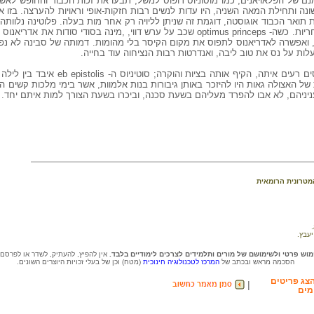
זמנם של הפלאויאנים, כמו מוסוניוס רופוס למשל, תבעו את זכות הכבוד והחופש לאש
נה ותחילת המאה השניה, היו עדות לנשים רבות חזקות-אופי וראויות להערצה. בזו א
 תואר הכבוד אוגוסטה, דוגמת זה שניתן לליויה רק אחר מות בעלה. פלוטינה נלוותה
נגד הפרתים, והתחלקה עמו בתהילה ובאחריות. כשה- optimus princeps שכב על ערש דווי, ,מינה בסו
, ואפשרה לאדריאנוס לתפוס את מקום הקיסר בלי מהומות. דמותה של סבינה לא נפג
אדריאנוס, אשר בטעות סברו שעמד ביחסים רעים איתה, הק
 של האצולה גאות היו להיזכר באותן גיבורות בנות אלמוות, אשר בימי מלכות קשים ה
יניהם, לא אבו להפרד מעליהם בשעת סכנה, וביכרו בשעת הצורך למות איתם יחד.
 המטרונית הרומאית
וש פרטי ולשימושם של מורים ותלמידים לצרכים לימודיים בלבד.
אין להפיץ, להעתיק, לשדר או לפרסם
הסכמה מראש ובכתב של
המרכז לטכנולוגיה חינוכית
(מטח) וכן של בעלי זכויות היוצרים השונים.
צג פריטים
|
מים