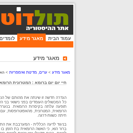
עמוד הבית
מאגר מידע
לומדים
מאגר מידע
מאגר מידע
>
ערים, מדינות ואימפריות
>
האי
חיי יום יום ברומא : המטרונית הרומא
הגדרה חדשה זו שינתה את מהותם של הניש
כל המכשולים העומדים בפני נישואי בני ה
הרומאית, המטרונית, מהאפוטרופסות, עם 
חיתה כשוות-דרגה.
בניגוד לדעה הכללית - המערבבת את התנא
ברור הוא, כי האשה הרומאית בת הזמן בו א