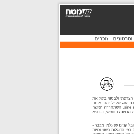
וסרטונים
זוכרים
 הצרפתי ולבסוף ביטל את
י הזוג של ילדיהם. אותה
תופעה עלתה בקיסרות הרומאית. בנערה מעצמה את כבלי שלטונו של בעלה, אחרי שסיגלה לעצמה את נישואי ה- sine manu, השתחררה האשה
מרצונה החופשי, ובו היא
בליקניים שנעלמו מכבר -
פי הדוגלות בשווי-זכויות