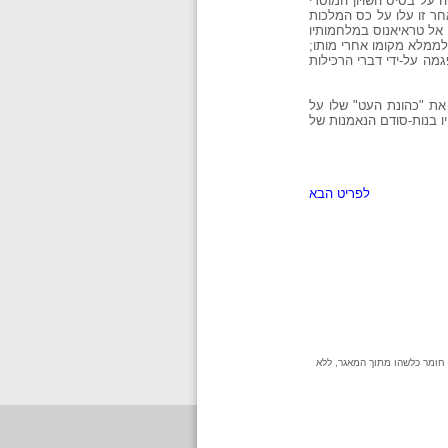
ה על בסיס השויון המוסרי
חר זו עלו על כס המלכות
 אל טראיאנוס במלחמותיו
די סודות את אדריאנוס לממלא מקומו אחרי מותו;
מה על-ידי דברי הרכילות
יף אותה בציות והוקרה; סוטיניוס ה- eb epistolis איבד בין לילה את "כהונת העט" שלו על
יו בנות-סודם הנאמנות של
לפריט הבא
 חומר כלשהו מתוך המאגר, ללא