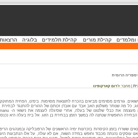
 ומלמדים
קהילת מורים
קהילת תלמידים
בלוגיה
הרצאות 
מפריה הרומית
ית
| מחבר:
ז'רום קארקופינו
ואים. גורמים מסוימים מביאים בהכרח לתוצאות מסוימות. בימינו, הפחית המחוקק
זוג; כל מה שנותר משלטון האב אבד עם אובדן זכותם של ההורים להתנגד לבחירת בנ
הבחירה החופשית שנתנה לה במשך הזמן בבחירת בן הזוג. אל בית בעלה היא נכנסה 
ים ששררו בזמן הקיסרות בזכרונות ימיה הראשונים של הרפובליקה ובמנהגים הריפו
נו עוסקים נהנתה מכבוד וחופש במידה השווה, אם לא עולה, על אלו הנתבעות היום ב