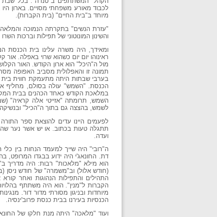
הקהל" המשתתפים ב"טנדה". בכל שבת היו 
לכבוד מאורע משפחתי מסויים. בארון היו
מיוחד ב"בית החיים" (בית הקברות).
"עזרת הנשים" בתקרתה הנמוכה והמלאה קו
והשינון המונוטוני של תפילות וברכות השרו 
ומאידך, היה משרה עלינו בית הכנסת הנ
ראינוהו יום יום כשהוא שרוי באפלה. אור
מול ה"היכל" הוא ארון הקודש. האור הקל
תמונה זו והאפלולית מסביב האפופה מסתו
בערבי שבתות היתה מתעמקת חווית בית הכ
הכנסת. "השמש" עולה בסולם, מחליף את
במלאכת הקודש כאחד הכהנים בבית המקדש
השמש, תרומתה "אזייטי אלה קראיה" (שמ
לשמש, בהצצה גם בתוך ה"הכיל" ובנשיקה 
לפעמים היינו עדים להוצאת ספר התורה מ
תתגלה טעות בכתוב. או יש אשר נער שהג
ועדה.
ה"רובי" היה שייך למעמד הנחות בין כלי
דת. החונאג'י היה ידוע בבגדו המרופט, ב
הוא מילא "מלאכות" רבות: היה מדריך ב
(חודש אלול) וב"משמרה" של חודש ניסן (בע
התהילים והתפילות הנהוגות ואחר קורא 
הקברות ל"מנין". הוא היה משתתף בהלויות
מיוחדות ובניגון מסורתי מדור דור. מנג
הכנסיות בעירנו בבית כנסת פרוב'ינסיה.
ועוד "מלאכה" היתה מנת חלקו של החונאג