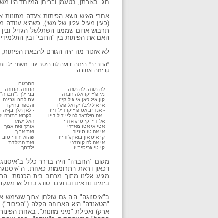
חג. בצורתן, בטעמן ובריחן המיוחד היו מש
אחרי האיש נושא הפיתות צעדה מתונות אי
(כעין מעיל עליון של משי), כשהיא ענודה מח
תרבוש אדום שממנו השתלשל הגדיל ובין ח
האם את הפיתות בין "הרובי" ובין התלמידים
לא אזכור מה היה הגורם להבאת הפיתות, 
"החברה" היתה ידועה לנו היטב עוד משחר ילדות
קדימה ואחורה:
התרגום:
לה תורה, לה תורה
התורה, התורה
מי פ'יז'יקו אלה חברה
בני ילך ל"חברה"
קון איל פאן אי איל קיזו
עם לחם וגבינה
אי איל ליב'ריקו אל פיג'ו
והספר בחיקו
- אנדי ב'אס פ'יזיקו דיל דייו
- לאן תלך בן-יה
- אה מילדאר לה ליי דיל דייו
- לקרוא בתורה יה
אל דייו קי טי גואדרי
האל ישמר
אטי אי אטו מאדרי
אותך ואת אמך
אי אה טו סיניור
ואת אביך
קי איס און בואין ג'ודייו
שהוא יהודי טוב
אי אה לה קומדרי
ואת המילדת
קי טי אריסיב'יו
ילדתך.
מקום "החברה" היה בדרך כלל ב"איסנוגה
דכאון ויראת התרוממות כאחת. ה"איסנוגה
מגיע אלינו מתוך מרחב בית הכנסת. הרי
בימים נוראים ובחגים. סורג ברזל או מעק
ב"איסנוגה" היה גם שולחן ארוך ששימש א
"הטאנדה" היא הארוחה הקלה ("הכיבוד") 
ארק) ואכילת "מיני מזונות". באחת הפינות