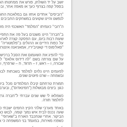
יושב על יד השולחן, פורש את ממחטתו הא
בספל קפה בצרוף כעך או מאפה אחר, ובסי
"רוביסים" אחדים אחזו גם במלאכות החונ
לנפשנו והיינו שקועים במשחקים החביבים ע
ה"רובי" כעמיתו "המלמד" האשכנזי היה מסובב מבית לבית ואוסף את תלמידיו
ב"חברה" היינו משננים בעל פה את התפילו
שעות רבות ביום, עם הפסקה קצרה לארוחת
על כפות הידיים או הרגלים ב"פלמטוריה" 
"סאלימוס די קאטיב'יריו, אמאניאנה אינטר
כדי להפיג את השעמום ואת הסבל ברכישות 
על שם צורתה בשם "לה דידוס אלאס" לאמ
שבורה, ו – ראש, ז – תרווד, ח – שרפרף, וע
לפעמים היינו נלוים למלמד בשבתות לבת
ובשמחה – שרנו פיוטים שונים.
תמורת טרחתם קיבלו המלמדים מכל בית אב
כגון: ביצים מבושלות ("חמינאדוס"), ובערב
כשמלאו לי שש שנים עברתי ל"חברה גראנ
לתלמוד תורה.
באחד מערבי שלהי הקיץ החמים ישבתי כדר
שעה נכנס לבית איש נמוך קומה, לבוש כ
הביקור. אחרי שנתכבד האורח ב"שארופי" (ר
כשפניו מאירות, במעמד בני המשפחה כי א