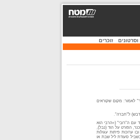
וסרטונים
זוכרים
" לאמור: מקום שקוראים
דבש) ל"חברה".
 עם ה"רובי" (=הרבי הוא
ר, הפורט על הוד (נבל),
ו ערוכות פיתות עגולות
בשביל סעודת ליל שבת או