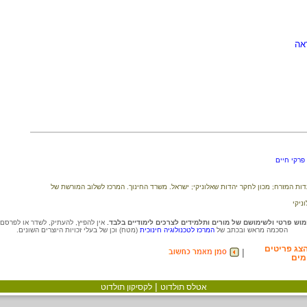
ראה
 פרקי חיים
ות המזרח; מכון לחקר יהדות שאלוניקי; ישראל. משרד החינוך. המרכז לשלוב המורשת של
ניקי
וש פרטי ולשימושם של מורים ותלמידים לצרכים לימודיים בלבד.
אין להפיץ, להעתיק, לשדר או לפרסם
הסכמה מראש ובכתב של
המרכז לטכנולוגיה חינוכית
(מטח) וכן של בעלי זכויות היוצרים השונים.
צג פריטים
|
מים
|
אטלס תולדוט
לקסיקון תולדוט