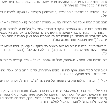
דומה, מוציא מחיקו את ספר התהילים או עין יעקב וקורא בנעימה המסורתית. עקר
ימו היה מקבל מידה גם מתת יד.
אג'י. בהעדרו מה"חברה" היתה אשתו (ה"רוביסה") מקפידה על השקט. לפעמים בהעד
לינו.
 בני 5-6 בעזרת ה"מוניטור" (הוא הבאילפער – העוזר אצל האשכנזים).
ת ושרים פיוטים. אלה שהמשיכו לבקר ב"חברה" אחרי גיל הילדות היו לומדים גם קר
 צהרים. התלמידים מפירי המשמעת הקפדנית וכן הנחשלים בידיעותיהם היו נענשים
היא "הרצועה" או בסרגל. בין התלמידים היו נמסרים מפה לאוזן פתגמים המביעים 
ארימוס" ("יצאנו מהשבי, מחר נתכנס שוב").
לימוד הא"ב, היינו מוסיפים לאותיות סימנים כדי להקל על קליטתן. והנה דוגמאות 
ור: בעלת שתי הכנפים, ב – בוקה (פה), ג – לה דילה קולה (בעלת הזנב), ד –
וד.
ים שבהם ארע מאורע משפחתי, אבל או שמחה. באבל – היינו קוראים מזמורי תהי
 שכר לימוד זעום. נוסף לזה היו נהנים מתשורות, על פי הרוב צורכי אוכל, שהי
 שבת זכור – מיני מתיקה ומאפה תנור.
די" (החברה הגדולה) הוא בית הספר של הקהילה "תלמוד תורה". זכורני אותו י
כי על יד סבי הרב, בשעה שהיו מונחים לפניו ספרי שאלות ותשובות והיה עסוק 
אחד ה"חכמים". ישב על הספה סמוך למושבו של סבא. מתוך מבטיהם אלי בזמן השי
יבה מיוחדת) ובקפה נפרד מסבי, ניגש אלי צבטני בלחיי, חייך, דיבר מה שדיבר והל
ני עובר מ"החברה" ל"חברה גראנדי" לתלמוד תורה.