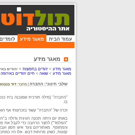
עמוד הבית
מאגר מידע
לומדים
מאגר מידע
מאגר מידע
>
יהודים בתפוצות
>
יהודים באירו
מאגר מידע
>
שואה
>
חיים יהודיים באירופה
שלבי חינוכי: החברה
| מחבר:
דוד בנבנש
"החברה" (מילה תורכית שמובנה בית כנס
בו.
זכרה של "החברה" קשור בזכרונותי אף הוא,
באותו יום היתה תכונה חגיגית גדולה ב"ח
"המלמד") לחצר הרחבה כדי לקבל את פני ה
והמתופף. מאחוריהם צעד איש חסון ועבדק
קטנות, כשהן מרוחות דבש. אלו היו כמתכ