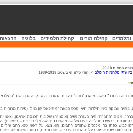
 ומלמדים
קהילת מורים
קהילת תלמידים
בלוגיה
הרצאות 
פה במאות 20-18
 בין שתי מלחמות העולם
>
יהודי סלוניקי בשנים 1939-1918
תי
ת) הוא ה"חדר" האשכנזי או ה"כותב" בעדות המזרח. הוא נקרא גם בשם "המילדאר
 בחויה עמוקה בימי הילדות והיא: טכס הבאת "פיתיקאס קון מייל" (פיתות מרוחות ב
ברה". מקום "החברה" היה בעזרת נשים (איסנוגה) של בית הכנסת אראגון; יצאנו יחד
חוגגים. בראש התהלוכה צעדו שלושה מנגנים הם הג'לגי (בתורכית – תזמורת): הכנ
ן לבוש כפתן צר ומכנסים שחורים רחבים. הוא נשא על ראשו טנא רחב שוליים וב
ונת הפיתות שהיו אופות בעלות הבית בערבי שבתות וחגים, בתנור המיוחד שבבית, 