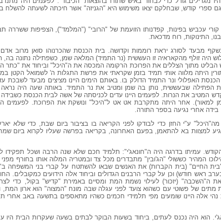
מגרילים גורל כדי לבחור באיש שתורו בהוצאות "הכיבוד". לפעמים היה מתנדב "י
 גם ספרי קודש, שבחלקם יצאו משימוש היא "הגניזה" אשר חיכתה לשעתה להשלח בה
רי עכביש בפינות, קפדנותו הזועמת של "הרובי" ("המלמד"), הצפיפות ששררה תמ
בנו, התינוקות, רוח מדכאת.
שקף מבעד לסורג יראת רוממות וקדושה. בית הכנסת שהכרנוהו סואן מרוב אדם,
 קלוש היה זולף מהקאראיה זו העששית (נר התמיד) המלאה שמן, כשפתילה נתונה בה
וש הבליט מתוך הצללים את הפרוכת הרקומה המכסה את ה"היכל" וביחוד את "כתר ה
רין היתה מלווה אותי תמיד בזמן שקראתי את פרשת התגלות ה' לשמואל הקטן במשכ
נסת האפלולי ונר התמיד הדולק בו. באותם הימים היינו מציצים מבעד לשבכת עז
 הפתילה שבעששית, נותן בה שמן ומטיב את נר התמיד. באותה שעה היה נראה ל
 המטיב את הנרות. לפעמים היינו עדים לכניסתה של אשה לבית הכנסת כשבידה כו
ן למאור). אחר היתה מתקרבת אט אט ל"היכל" ונושקת את הפרוכת. לפעמים הית
בידה אחרי נגיעה בספר התורה.
ה"היכל" ע"י החזן כדי לבודקו לפני הקריאה בו בציבור ביום שבת, כדי שלא יאר
יע למצוות בא להתאמן, בפעם האחרונה, בקריאה בפרשה שעליו לקרוא ביום שמח
 הקודש. עמיתו בדרגה היה ה"חונאג'י": תלמיד חכם שלא שנה הרבה ושכל תפקידו ל
הילוכו המהיר כששולי "הג'ובין" מתבדרים מכל צד ובמטריה המלוה אותו בחורף מפני
"בית החיים" (בית הקברות) את האנשים שבאו להשתטח על קברי בני המשפחה ב"ימ
רב ראש חודש) וכן על קברי הרבנים הגדולים וביחוד אלה הידועים כמקובלים. החונא
את ה"השכבה" (יזכור) לעילוי נשמת המת ומסיים באמירת "קדיש" בקול, כדי ל
 מתים של פשוטי עם כשהוא צועד לפני עגלה שבה מונח "המצוה" הוא ארון המת, והוא
ינות נהי אלה היינו שומעים מפי תלמידי חכמים כשהיו מתאספים בתשעה באב אחרי
'י. הוא היה נכנס לעתים, ביחוד בשעות הבוקר לבתים בשעה שעקרות הבית היו עס