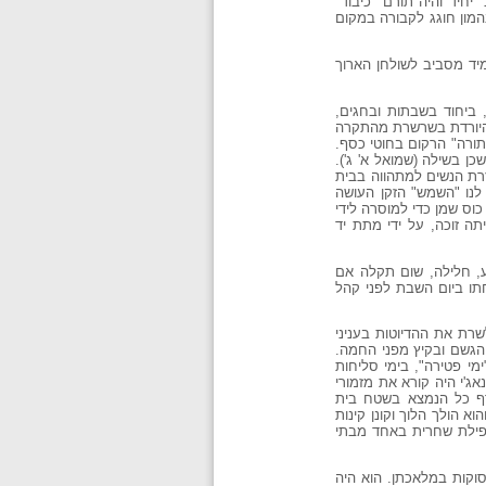
חיד והיה תורם "כיבוד"
מון חוגג לקבורה במקום
יד מסביב לשולחן הארוך
 ביחוד בשבתות ובחגים,
, היורדת בשרשרת מהתקרה
תורה" הרקום בחוטי כסף.
ן בשילה (שמואל א' ג').
רת הנשים למתהווה בבית
נו "השמש" הזקן העושה
ס שמן כדי למוסרה לידי
ה זוכה, על ידי מתת יד
ע, חלילה, שום תקלה אם
תו ביום השבת לפני קהל
שרת את ההדיוטות בעניני
 הגשם ובקיץ מפני החמה.
י פטירה", בימי סליחות
ג'י היה קורא את מזמורי
צרף כל הנמצא בשטח בית
 הולך הלוך וקונן קינות
 תפילת שחרית באחד מבתי
וקות במלאכתן. הוא היה