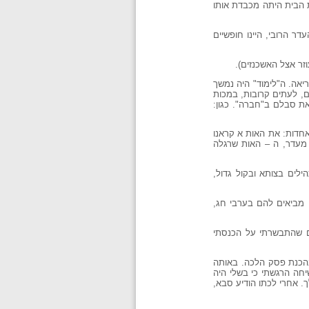
ת הבית היתה מכבדת אותו
ר הרובי, היינו חופשיים
יאה. ה"לימוד" היה נמשך
, לעתים קרובות, במכות
את סבלם ב"חברה". כגון:
אחדות: את האות א קראנו
 מעדר, ה – האות שרגלה
לים בצותא ובקול גדול,
ו מביאים להם בערבי חג,
ום שהתבשרתי על הכנסתי
בהכנת פסק הלכה. באותה
חה הרגשתי כי בשלי היה
ך. אחרי לכתו הודיע סבא,