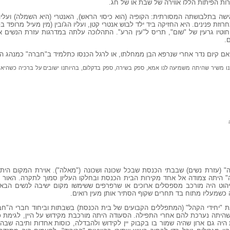
רות הפיתות הללו אווירה של שבת או של חג.
שה בתלבושתה המסורתית: הקופיה (הוא כיסוי הראש), האנטרי (היא השמלה) ועליה
רוזת פנינים. היא החזיקה ביד ילד לבוש אנטרי קטן, ועליו הג'ובין (מין מעיל מרופד 
וטיו גרעין של "שום", תריס ל"עין הרע". התהלוכה עלתה במדרגות עזרת הנשים 
.
אם קיום נדר אחרי שנרפא הבן ממחלתו, או לרגל הכנסו כתלמיד ב"חברה" כמנהג ה
נו משיר שהיתה משמיעה לנו אמא, ספק בשירה, ספק בדקלום, בהיותנו ישובים על ברכיה כשהיא מ
" (עזרת נשים) שבבתי הכנסת שבכל שכונה ושכונה ("מאלה"). אוירת המקום היתה
" היתה צמודה אל אחד מקירות הבית הכנסת ובחלקו העליון סמוך לתקרה. האור ב
הוט היה מורכב מספסלים ארוכים או שרפרפים ששימשו מקום ישיבה לנשים הבאות
ה כשמעליו מתוח בד תחרים שקוף הסתיר אותן מעין רואים.
ת "יחידי הקהל" (המתפללים הקבועים של בית הכנסת) בשבתות וביחוד חברי ה"חב
שהיתה נערכת להם אחרי התפילה. הסעודה היתה מורכבת מקידוש על היין, לגימת כו
 היה גם ארון שהיה שמור בו בקבוק יין לקידוש ולהבדלה, כוסות אחדות ותיבה שבה 