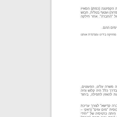
 הקפיטנה (כפתן) הסאייו
בפרוה) ועטוף בטלית, חבוש
אל "החברה". אחר חילקה
ימים ההם.
חזיקה בידינו ומנדנדת אותנו
 משרה עלינו, הפעוטים,
דרך כלל היה קלוש והיה
 להאזין לתפילה, ביחוד
רה קדישא" לצורך עריכת
סית "מים עזים" (ראקי –
היתה כרטיסיה של "יחידי