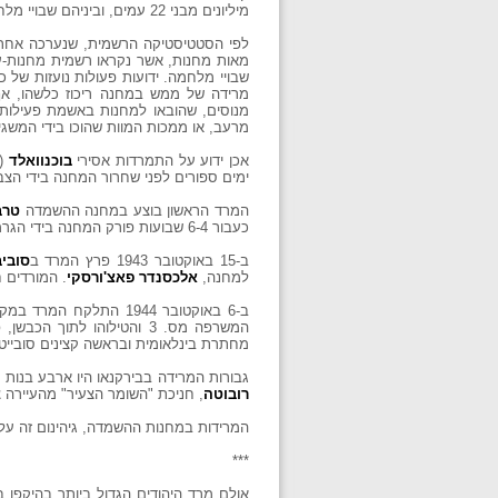
מיליונים מבני 22 עמים, וביניהם שבויי מלחמה לאלפים.
מאות מחנות, אשר נקראו רשמית מחנות-עב
שבויי מלחמה. ידועות פעולות נועזות של כ
מרידה של ממש במחנה ריכוז כלשהו, אף 
מנוסים, שהובאו למחנות באשמת פעילות א
מרעב, או ממכות המוות שהוכו בידי המשגי
אכן ידוע על התמרדות אסירי
בוכנוואלד
ימים ספורים לפני שחרור המחנה בידי הצב
המרד הראשון בוצע במחנה ההשמדה
טרב
כעבור 6-4 שבועות פורק המחנה בידי הגרמנים כליל.
ב-15 באוקטובר 1943 פרץ המרד ב
סוביב
למחנה,
אלכסנדר פאצ'ורסקי
. המורדים 
ב-6 באוקטובר 1944 התלקח המרד במקום-ההשמדה של המחנה הבינלאומי
המשרפה מס. 3 והטילוהו ל
מחתרת בינלאומית ובראשה קצינים סובייטיי
גבורות המרידה בבירקנאו היו ארבע בנות 
רובוטה
, חניכת "השומר הצעיר" מהעיירה צ
המרידות במחנות ההשמדה, גיהינום זה על
***
אולם מרד היהודים הגדול ביותר בהיקפו 