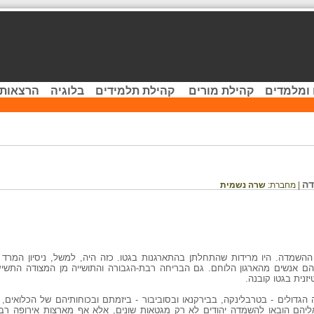
 ומלמדים
קהילת מורים
קהילת תלמידים
בלוגיה
הרצאות 
דה
| מחברת:
שרה נשמית
ההשמדה. היו מרידות שהתחלתן בהתארגנות בגטו. כזה היה, למשל, ניסיון המר
יניהם אנשים מהארגון הלוחם. גם הבריחה רבת-הגבורה והתושייה מן המצודה התשיע
גדולים - בטרבלינקה, בבירקנאו ובסוביבור - ביזמתם ובכוחותיהם של הכלואים,
אליהם הובאו להשמדה יהודים לא רק מגטאות שונים, אלא אף מארצות אירופה רבו