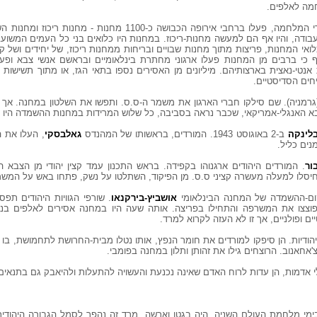
לפי הסטטיסטיקה הרשמית, שנערכה אחרי המלחמה, פעלו ברחבי אירופה הכבושה כ-
ודה, והיו אף הם למעשה מחנות-ריכוז. במחנות היו כלואים בני כל העמים המשוע
לואי המחנות, פריצות מתוך מחנות שבויים ובריחות ממחנות ריכוז, של יחידים ושל קב
כי ברבים מן המחנות פעלו ארגוני מחתרת בינלאומיים ובראשם אנשי צבא ופעילי
נטי-נאצית בארצותיהם. מיליונים מן האסירים נספו בתאי הגז, או מתוך תשישות 
חים הסדיסטיים.
א האנגלי-אמריקאי, שכבר נראה בסביבה, כל שלוש המרידות במחנות ההשמדה היו מר
לינקה
ב-2 באוגוסט 1943. המורדים, בראשותו של המהנדס
גאלבסקי
, העלו את 
ור
. המורדים היהודים ארגנוהו בקפידה. בראש התכנון עמד קצין יהודי מן הצבא 
חיסלו למעלה מעשרה קציני ס.ס. מן הפיקוד, השתלטו על נשק, פתחו באש על המשמ
אושביץ-בירקנאו
. שורפי הגוויות היהודים תפ
תוך הכבשן, פוצצו את המשרפה והתחילו בפריצה. אותה שעה היו במחנה אסירים לאלפים 
ם ופולניים, אך זו לא העזה לקרוא למרד.
יהודיות. הן סיפקו למורדים את חומר הנפץ, אותו נטלו מבית-החרושת לתחמושת, בו
'אחאנוב. הרוצחים גילו את זהותן ותלון במחנה בפומבי.
י אדמות, הן עדות לרוח האדם שאינה נכנעת והעשויה להתעלות ולהיאבק גם בתנאים
בימי מלחמת העולם השניה, היה בגטו וארשה. מרד זה נהפך לסמל הגבורה היהודית