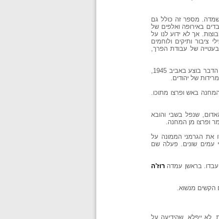
1100 מחנות - מחנות ריכוז ומחנות השמדה. מספר זה כולל גם
בדים באירופה ואלפים של
וצות. אך לא ידוע לנו על
 ציבור ותיקים ולוחמים
בעטייה של עבודת הפרך,
(גרמניה). שם סילקו חברי הארגון את משמר ה-ס.ס. ותפשו את השלטון במחנה. אך הדבר בוצע באביב 1945,
ידות של יהודים.
המחנה באש ופרצו מתוכו.
האדום, שנפל בשבי והובא
ר ופרצו מן המחנה.
סו את הגרמני הממונה על
בני עמים שונים. פעלה שם
 עבדו. בראשן עמדה
רוז'ה
 הקשים מנשוא.
. לא ייפלא, שהידיעה על