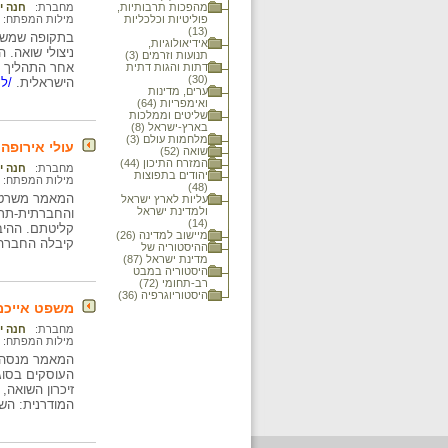
מהפכות תרבותיות,
מחברת:
חנה י
פוליטיות וכלכליות
מילות המפתח:
(13)
בתקופה שמשלה
אידיאולוגיות,
ניצולי שואה.
תנועות וזרמים (3)
אחר התהליך י
דתות והגות דתית
(30)
הישראלית.
/למ
ערים, מדינות
ואימפריות (64)
שליטים וממלכות
בארץ-ישראל (8)
מלחמות עולם (3)
עולי אירופה
שואה (52)
המזרח התיכון (44)
מחברת:
חנה י
יהודים בתפוצות
מילות המפתח:
(48)
המאמר משרטט 
עליות לארץ ישראל
ולמדינת ישראל
והחברתית-תרבו
(14)
קליטתם. ההיבט
מיישוב למדינה (26)
קיבלה החברה 
ההיסטוריה של
מדינת ישראל (87)
היסטוריה במבט
רב-תחומי (72)
היסטוריוגרפיה (36)
משפט אייכמן ו
מחברת:
חנה י
מילות המפתח:
המאמר מנסה ל
העוסקים בסוג
זיכרון השואה,
המודרנית: הש