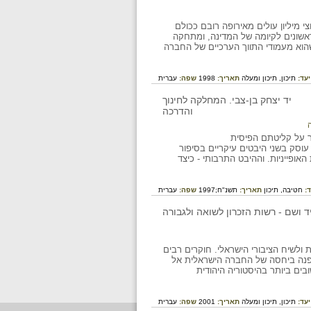
מיליון עולים מאירופה רובם ככולם
אשונים לקיומה של המדינה, ומתחקה
שהוא מעמודי התווך הערכיים של החברה
יעד:
תיכון,
תיכון ומעלה
תאריך:
1998
שפה:
עברית
ה
ר על קליטתם הפיסית
וסק בשני היבטים עיקריים בסיפור
ופייניות. וההיבט התרבותי - כיצד
ד:
חטיבה,
תיכון
תאריך:
תשנ"ח;1997
שפה:
עברית
לשיח הציבורי הישראלי. חוקרים רבים
מפנה ביחסה של החברה הישראלית אל
בים ביותר בהיסטוריה היהודית
יעד:
תיכון,
תיכון ומעלה
תאריך:
2001
שפה:
עברית