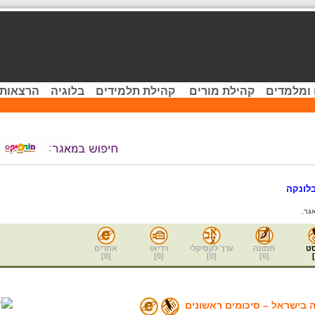
 ומלמדים
קהילת מורים
קהילת תלמידים
בלוגיה
הרצאות 
בלונקה
גר.
ט
תמונה
ערך לקסיקלי
וידיאו
אתרים
]
0
[
]
0
[
]
0
[
]
0
[
]
ה בישראל – סיכומים ראשונים