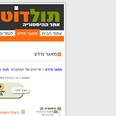
עמוד הבית
מאגר מידע
לומדים
מאגר מידע
מאגר מידע
>
פריטים של המחברת
חנה י
נמצאו:
3 פריטים
בכל המא
טקס
3
[
היסטוריה (2)
משטרים והגות
ניצולי השוא
מדינית (9)