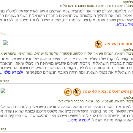
בלונקה
ניצולי השואה
,
ציונות ושואה
,
שואה והחברה הישראלית
י מלחמת העולם שנייה ועד למחצית שנות השישים הגיעו לארץ ישראל למעלה מחצי 
 המאמר בוחן את תהליך היקלטותם של הניצולים בחברה הישראלית בשני העשורים הר
וצא הדופן שהפך אותם מקבוצה של מהגרים, שאינה שייכת לדור המייסדים, לציבור 
ידע מלא...
קהל 
 ותודעת השואה
בלונקה
ניצולי השואה
,
הנצחת השואה
,
עלייה וקליטה
,
היסטוריה של מדינת ישראל. עשור ראשון
,
ציונות ושוא
קווים לדיוקנם של העולים מיבשת אירופה בעשור הראשון של מדינת ישראל, ומספ
תית בחברה הישראלית. מרבית העולים שהגיעו מאירופה היו ניצולי שואה, והמאמר ע
 החומרי - התבססותם הכלכלית, מקומות ההתיישבות העיקריים וצורות ההתיישבות הא
הישראלית את ניצולי השואה, ומה היתה תגובת הניצולים למפגש זה.
/למידע מלא...
קהל יע
הישראלים: מקץ 40 שנה
בלונקה
ניצולי השואה
,
משפט אייכמן
,
שואה והחברה הישראלית
אתר את ראשית תהליך חדירתה של השואה לתודעה הישראלית, לתרבות הישראלית ו
יית השואה ומקומה בחברה הישראלית ציינו את משפט אייכמן כצומת שהוא נקודת 
 הבנתה, ידיעתה והיחס לניצוליה. במשפט אייכמן נוצר המפגש שבין שני הפרקים החשו
ואה והקמת מדינת ישראל.
/למידע מלא...
קהל 