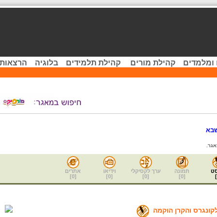
 ומלמדים
קהילת מורים
קהילת תלמידים
בלוגיה
הרצאות 
בא
גר.
ט
תמונה
ערך לקסיקלי
וידיאו
אתרים
]
0
[
]
0
[
]
0
[
]
0
[
]
קונגרס והקרן הוקמה