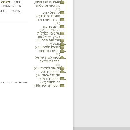
מהפכות תרבותיות,
מחבר:
שלמה 
פוליטיות וכלכליות
מילות המפתח:
(13)
המאמר דן בהקמת הק
אידיאולוגיות,
תנועות וזרמים (3)
דתות והגות דתית
(30)
ערים, מדינות
ואימפריות (64)
שליטים וממלכות
בארץ-ישראל (8)
מלחמות עולם (3)
שואה (52)
המזרח התיכון (44)
יהודים בתפוצות
(48)
עליות לארץ ישראל
ולמדינת ישראל
(14)
מיישוב למדינה (26)
ההיסטוריה של
מדינת ישראל (87)
היסטוריה במבט
רב-תחומי (72)
נמצאו:
פריט אחד
בכל
היסטוריוגרפיה (36)