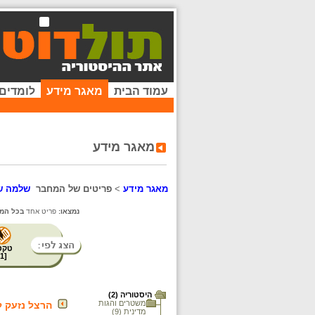
עמוד הבית
מאגר מידע
לומדים
מאגר מידע
מאגר מידע
>
פריטים של המחבר
שלמה ש
נמצאו:
פריט אחד
בכל המא
טקס
1
[
היסטוריה (2)
משטרים והגות
הרצל נזעק ל
מדינית (9)