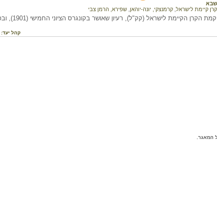
שבא
קרן קיימת לישראל
,
קרמנצקי, יונה-יוהאן
,
שפירא, הרמן צבי
רן הקיימת לישראל (קק"ל), רעיון שאושר בקונגרס הציוני החמישי (1901), ובפעילותה הנרחבת בארץ.
קהל יעד:
 המאגר.