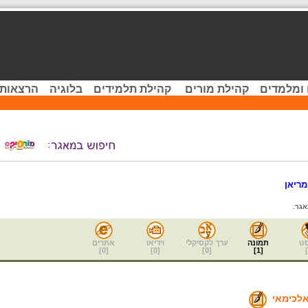
 ומלמדים
קהילת מורים
קהילת תלמידים
בלוגיה
הרצאות 
ריאן
גר.
ט
תמונה
ערך לקסיקלי
וידיאו
אתרים
]
0
[
]
0
[
]
0
[
]
1
[
]
לכימאי