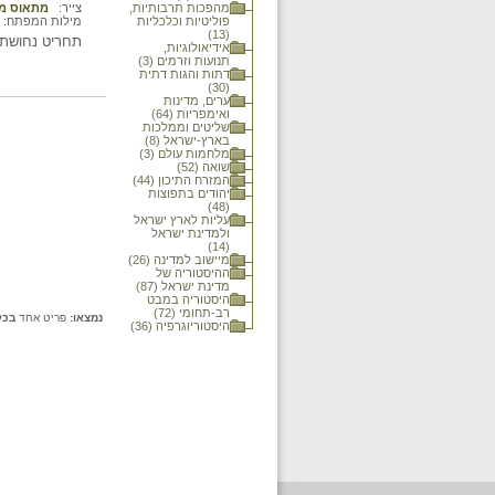
מהפכות תרבותיות,
צייר:
מתאוס מר
פוליטיות וכלכליות
מילות המפתח:
(13)
תחריט נחושת של
אידיאולוגיות,
תנועות וזרמים (3)
דתות והגות דתית
(30)
ערים, מדינות
ואימפריות (64)
שליטים וממלכות
בארץ-ישראל (8)
מלחמות עולם (3)
שואה (52)
המזרח התיכון (44)
יהודים בתפוצות
(48)
עליות לארץ ישראל
ולמדינת ישראל
(14)
מיישוב למדינה (26)
ההיסטוריה של
מדינת ישראל (87)
היסטוריה במבט
רב-תחומי (72)
נמצאו:
פריט אחד
בכל
היסטוריוגרפיה (36)