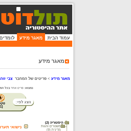
עמוד הבית
מאגר מידע
לומדים
מאגר מידע
מאגר מידע
>
פריטים של המחבר
צבי זוהר
נמצאו:
פריט אחד
בכל המא
טקס
1
[
היסטוריה (2)
משטרים והגות
נישואי תערוב
מדינית (9)