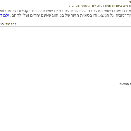
ר
זרמים ביהדות המודרנית
,
גיור
,
נישואי תערובת
ת תופעת נישואי התערובת של יהודים עם בני זוג שאינם יהודים בקהילות שונות 
רניזציה על הנושא. ודן בסוגיית הגיור של בני הזוג שאינם יהודים ושל ילדיהם.
/למידע
קהל יעד:
חטי
 המאגר.