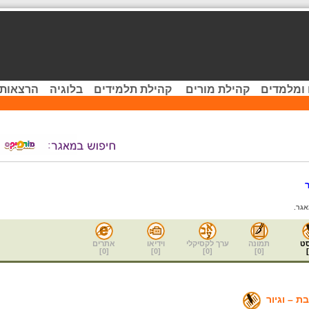
 ומלמדים
קהילת מורים
קהילת תלמידים
בלוגיה
הרצאות 
גר.
ט
תמונה
ערך לקסיקלי
וידיאו
אתרים
]
0
[
]
0
[
]
0
[
]
0
[
]
ת – וגיור