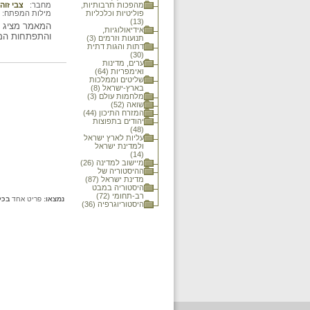
מהפכות תרבותיות,
מחבר:
צבי זוה
פוליטיות וכלכליות
מילות המפתח:
(13)
המאמר מציג א
אידיאולוגיות,
והתפתחות המוד
תנועות וזרמים (3)
דתות והגות דתית
(30)
ערים, מדינות
ואימפריות (64)
שליטים וממלכות
בארץ-ישראל (8)
מלחמות עולם (3)
שואה (52)
המזרח התיכון (44)
יהודים בתפוצות
(48)
עליות לארץ ישראל
ולמדינת ישראל
(14)
מיישוב למדינה (26)
ההיסטוריה של
מדינת ישראל (87)
היסטוריה במבט
רב-תחומי (72)
נמצאו:
פריט אחד
בכל
היסטוריוגרפיה (36)