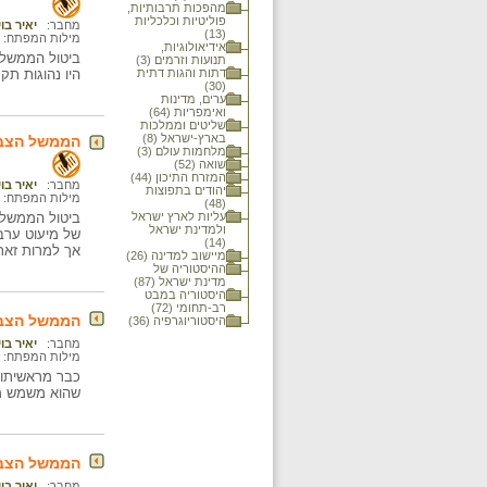
מהפכות תרבותיות,
פוליטיות וכלכליות
מחבר:
יאיר בו
(13)
מילות המפתח:
אידיאולוגיות,
תנועות וזרמים (3)
דתות והגות דתית
היו נהוגות תק
(30)
ערים, מדינות
ואימפריות (64)
שליטים וממלכות
בארץ-ישראל (8)
הממשל הצבאי ותהליך ביטולו, 1968-1958: ג.
מלחמות עולם (3)
שואה (52)
המזרח התיכון (44)
מחבר:
יאיר בו
יהודים בתפוצות
מילות המפתח:
(48)
עליות לארץ ישראל
ביטול הממשל 
ולמדינת ישראל
(14)
אך למרות זאת
מיישוב למדינה (26)
ההיסטוריה של
מדינת ישראל (87)
היסטוריה במבט
רב-תחומי (72)
הממשל הצבאי ותהליך ביטולו
היסטוריוגרפיה (36)
מחבר:
יאיר בו
מילות המפתח:
כבר מראשיתו נ
שהוא משמש מכ
הממשל הצבאי ותהליך
מחבר:
יאיר בו