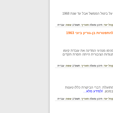
ביטול הממשל הצבאי היה תהליך הדרגתי. בתחילה הכריז לוי אשכול על מתן הקלות וב- 1.12.1968 על ביטול הממשל אבל עד שנת 1968
הל יעד:
תיכון ומעלה
תאריך:
תשס"ב
שפה:
עברית
מו מנהיגי המדינה את עובדת קיומו
נגד הממשל הצבאי. ההתנגדות הציבורית הייתה חסרת תקדים
הל יעד:
תיכון ומעלה
תאריך:
תשס"ב
שפה:
עברית
תועלת. דברי הביקורת כללו טענות
כוון.
/למידע מלא...
הל יעד:
תיכון ומעלה
תאריך:
תשס"ב
שפה:
עברית