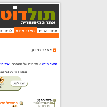
עמוד הבית
מאגר מידע
לומדים
מאגר מידע
מאגר מידע
>
פריטים של המחבר
יאיר בוי
נמצאו:
5 פריטים
בכל המא
טקס
5
[
היסטוריה (2)
הממשל הצבאי ותהליך ביטולו, 1968-1958: ד.
משטרים והגות
מדינית (9)