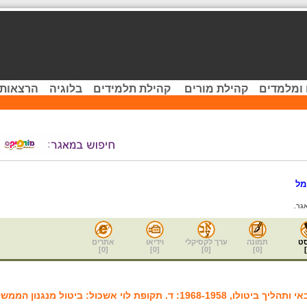
 ומלמדים
קהילת מורים
קהילת תלמידים
בלוגיה
הרצאות 
מל
גר.
ט
תמונה
ערך לקסיקלי
וידיאו
אתרים
]
0
[
]
0
[
]
0
[
]
0
[
]
 תקופת לוי אשכול: ביטול מנגנון הממשל הצבאי והמרתו במנגנון אזרחי