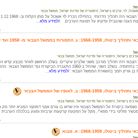
ימל
אשכול, לוי
,
ערבים בישראל
,
היסטוריה של מדינת ישראל
,
ממשל צבאי
נות הגנה שהגבילו ופיקחו על תנועת הערבים.
/למידע מלא...
ק
 התמורות בממשל הצבאי מ- 1958 ועד להתפטרות בן-גוריון ביוני 1963
ימל
ערבים בישראל
,
היסטוריה של מדינת ישראל
,
ממשל צבאי
הצבאי היה תהליך מורכב משני שלבים עיקריים: בשלב הראשון לאחר מבצע קדש הפני
של מיעוט ערבי בתחומיה. בשלב השני, שהחל ב-1960 התגברה הביקורת 
 בן גוריון תמך בהשארת הממשל הצבאי.
/למידע מלא...
ק
, 1968-1958: ב. לאופיו של הממשל הצבאי
ימל
ערבים בישראל
,
היסטוריה של מדינת ישראל
,
ממשל צבאי
שמעה ביקורת על הממשל הצבאי והיו שראו בו גורם אנטי דמוקטי המביא יותר נזק מ
שיר פוליטי בידי מפא"י, מקל על הפקעת קרקעות ערביות ופוגע בכלכלה הערבית במ
ק
 ביטולו, 1968-1958: א. מבוא
ימל