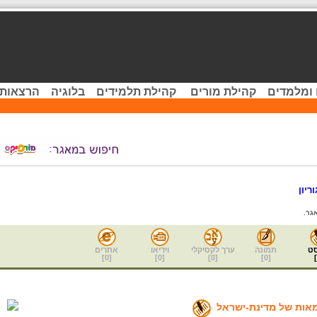
 ומלמדים
קהילת מורים
קהילת תלמידים
בלוגיה
הרצאות 
ריון
גר.
ט
תמונה
ערך לקסיקלי
וידיאו
אתרים
]
0
[
]
0
[
]
0
[
]
0
[
]
אות של מדינת-ישראל