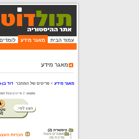
עמוד הבית
מאגר מידע
לומדים
מאגר מידע
מאגר מידע
>
פריטים של המחבר
דוד בן-גו
נמצאו:
2 פריטים
בכל המא
טקס
2
[
היסטוריה (2)
משטרים והגות
הכרזת העצמ
מדינית (9)