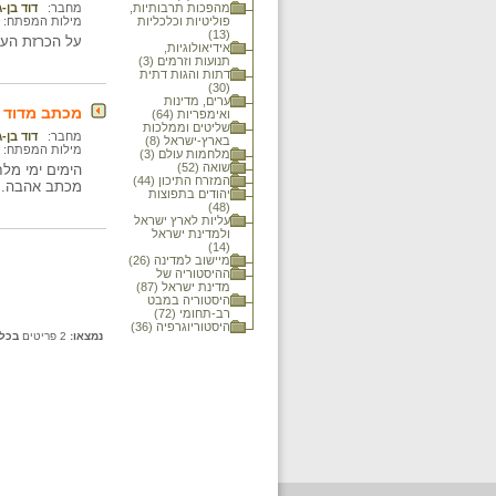
מהפכות תרבותיות,
מחבר:
דוד בן-גו
פוליטיות וכלכליות
מילות המפתח:
(13)
על הכרזת העצ
אידיאולוגיות,
תנועות וזרמים (3)
דתות והגות דתית
(30)
ערים, מדינות
מכתב מדוד בן
ואימפריות (64)
שליטים וממלכות
מחבר:
דוד בן-גו
בארץ-ישראל (8)
מילות המפתח:
מלחמות עולם (3)
שואה (52)
הימים ימי מלח
המזרח התיכון (44)
מכתב אהבה.
/
יהודים בתפוצות
(48)
עליות לארץ ישראל
ולמדינת ישראל
(14)
מיישוב למדינה (26)
ההיסטוריה של
מדינת ישראל (87)
היסטוריה במבט
רב-תחומי (72)
היסטוריוגרפיה (36)
נמצאו:
2 פריטים
בכל 