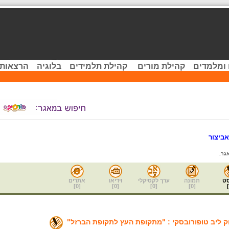
 ומלמדים
קהילת מורים
קהילת תלמידים
בלוגיה
הרצאות 
ביצור
גר.
ט
תמונה
ערך לקסיקלי
וידיאו
אתרים
]
0
[
]
0
[
]
0
[
]
0
[
]
ליב טופורובסקי : "מתקופת העץ לתקופת הברזל"