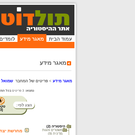
עמוד הבית
מאגר מידע
לומדים
מאגר מידע
מאגר מידע
>
פריטים של המחבר
שמואל א
נמצאו:
3 פריטים
בכל המא
טקס
3
[
היסטוריה (2)
משטרים והגות
מחרשת יצחק 
מדינית (9)