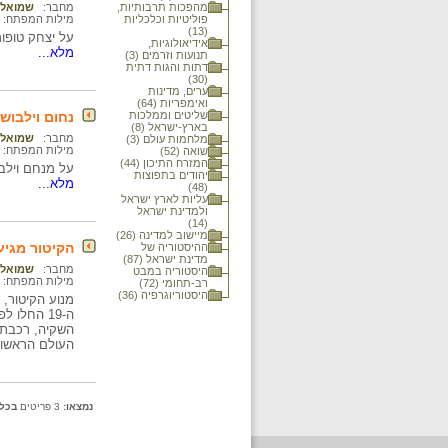
מהפכות תרבותיות,
מחבר:
שמואל 
פוליטיות וכלכליות
מילות המפתח:
(13)
על יצחק טופו
אידיאולוגיות,
מלא...
תנועות וזרמים (3)
דתות והגות דתית
(30)
ערים, מדינות
ואימפריות (64)
שליטים וממלכות
נחום וילבוש
בארץ-ישראל (8)
מחבר:
שמואל 
מלחמות עולם (3)
מילות המפתח:
שואה (52)
המזרח התיכון (44)
על מנחם וילבוש, שע
יהודים בתפוצות
מלא...
(48)
עליות לארץ ישראל
ולמדינת ישראל
(14)
מיישוב למדינה (26)
הקיטור מגיע
ההיסטוריה של
מדינת ישראל (87)
מחבר:
שמואל 
היסטוריה במבט
מילות המפתח:
רב-תחומי (72)
היסטוריוגרפיה (36)
מנוע הקיטור,
ה-19 החל
השקיה, רכבת 
העולם הראשו
נמצאו:
3 פריטים
בכל 