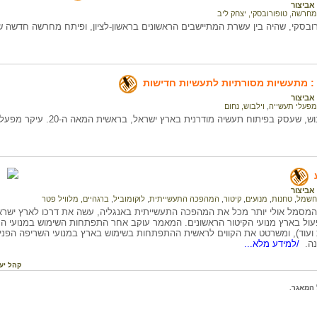
אביצור
מחרשה
,
טופורובסקי, יצחק ליב
רובסקי, שהיה בין עשרת המתיישבים הראשונים בראשון-לציון, ופיתח מחרשה חדשה
 : מתעשיות מסורתיות לתעשיות חדישות
אביצור
מפעלי תעשייה
,
וילבוש, נחום
סק בפיתוח תעשיה מודרנית בארץ ישראל, בראשית המאה ה-20. עיקר מפעליו היו בתחום תעשיית השמן.
אביצור
חשמל
,
טחנות
,
מנועים
,
קיטור
,
המהפכה התעשייתית
,
לוקומוביל
,
ברגהיים, מלוויל פטר
 המסמל אולי יותר מכל את המהפכה התעשייתית באנגליה, עשה את דרכו לארץ ישר
ו לפעול בארץ מנועי הקיטור הראשונים. המאמר עוקב אחר התפתחות השימוש במנועי ה
ועוד), ומשרטט את הקווים לראשית ההתפתחות בשימוש בארץ במנועי השריפה הפנימ
נה.
/למידע מלא...
קהל יע
המאגר.