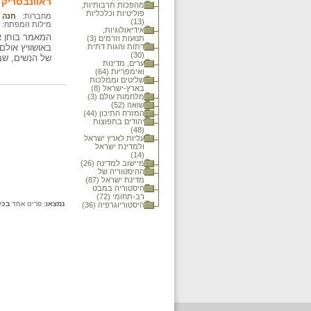
ראוונבסריק
מהפכות תרבותיות,
פוליטיות וכלכליות
מחברות:
חנה ה
(13)
מילות המפתח:
אידיאולוגיות,
המאמר בוחן א
תנועות וזרמים (3)
דתות והגות דתית
באושוויץ אול
(30)
של הנשים, שב
ערים, מדינות
ואימפריות (64)
שליטים וממלכות
בארץ-ישראל (8)
מלחמות עולם (3)
שואה (52)
המזרח התיכון (44)
יהודים בתפוצות
(48)
עליות לארץ ישראל
ולמדינת ישראל
(14)
מיישוב למדינה (26)
ההיסטוריה של
מדינת ישראל (87)
היסטוריה במבט
רב-תחומי (72)
נמצאו:
פריט אחד
בכל
היסטוריוגרפיה (36)