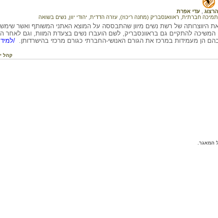
רצוג
,
עדי אפרת
תמיכה חברתית
,
ראוואנסבריק (מחנה ריכוז)
,
עזרה הדדית
,
יהודי יוון
,
נשים בשואה
ת היווצרותה של רשת נשים מיוון שהתבססה על המוצא האתני המשותף ואשר שימשה
ם המשיכה להתקיים גם בראוונסבריק, לשם הועברו נשים בצעדת המוות, וגם לאחר 
הם הן מעמידות במרכז את הגורם האנושי-החברתי כגורם מרכזי בהישרדותן.
/למידע
קהל י
 המאגר.