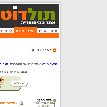
עמוד הבית
מאגר מידע
לומדים
מאגר מידע
מאגר מידע
>
פריטים של המחברת
חנה ה
נמצאו:
פריט אחד
בכל המא
טקס
1
[
היסטוריה (2)
אמיצות מכל ב
משטרים והגות
מדינית (9)