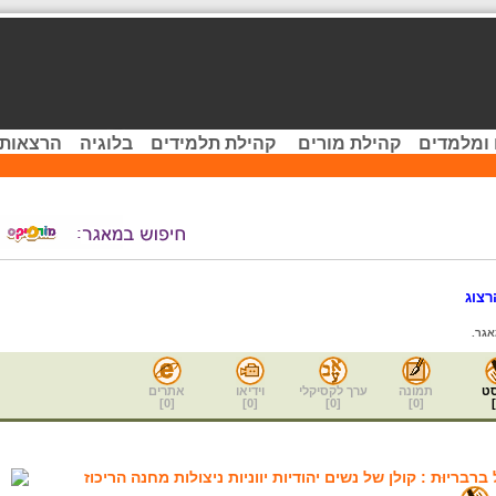
 ומלמדים
קהילת מורים
קהילת תלמידים
בלוגיה
הרצאות 
רצוג
גר.
ט
תמונה
ערך לקסיקלי
וידיאו
אתרים
]
0
[
]
0
[
]
0
[
]
0
[
]
רבריוּת : קולן של נשים יהודיות יווניות ניצולות מחנה הריכוז