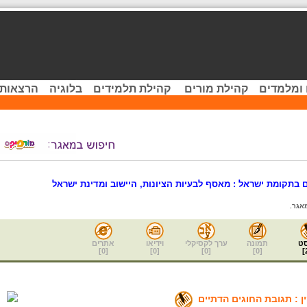
 ומלמדים
קהילת מורים
קהילת תלמידים
בלוגיה
הרצאות 
ם בתקומת ישראל : מאסף לבעיות הציונות, היישוב ומדינת ישראל
אגר.
ט
תמונה
ערך לקסיקלי
וידיאו
אתרים
]
0
[
]
0
[
]
0
[
]
0
[
]
ן : תגובת החוגים הדתיים