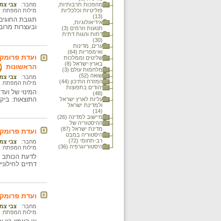
מהפכות תרבותיות,
מחבר:
צבי צמ
פוליטיות וכלכליות
מילות המפתח:
(13)
תגובת החוגים 
אידיאולוגיות,
ובעצרות מרוב
תנועות וזרמים (3)
דתות והגות דתית
(30)
ערים, מדינות
ואימפריות (64)
ועדת פרומקי
שליטים וממלכות
בארץ-ישראל (8)
הראשונות
מלחמות עולם (3)
שואה (52)
מחבר:
צבי צמ
המזרח התיכון (44)
מילות המפתח:
יהודים בתפוצות
המינוי של ועד
(48)
התוצאות: ביקו
עליות לארץ ישראל
ולמדינת ישראל
(14)
מיישוב למדינה (26)
ההיסטוריה של
מדינת ישראל (87)
ועדת פרומקין
היסטוריה במבט
רב-תחומי (72)
מחבר:
צבי צמ
היסטוריוגרפיה (36)
מילות המפתח:
לדעת הכותב ו
דתיים לחילוני
ועדת פרומקי
מחבר:
צבי צמ
מילות המפתח: