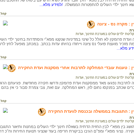
א חינוך ילדי העולים להתפטרות הממשלה.
/למידע מלא...
קהל 
 : מקרה נס - ציונה
רת
קליטת ילדים עולים במערכת החינוך
,
ועדות
ועדת פרומקין לא חולל כל שינוי במדיניות שנקטו מפא"י והסתדרות בחינוך ילדי ה
 מזכיר מועצת פועלי נס ציונה וייחודו בהיותו עדות בכתב. במכתב מופעל לחץ לר
דע מלא...
קהל 
ן : טענות עובדי המחלקה לתרבות אחרי מסקנות ועדת החקירה
רת
קליטת ילדים עולים במערכת החינוך
,
ועדות
 לתרבות נפגעו מאד ממסקנות ועדת פרומקין ודרשו חקירה מחודשת. פגיעתם הרג
ברים שכתב בפנקסו נחום לוין, ראש המחלקה. עם זאת, צבי צמרת סבור כי אין בהם 
קהל 
ן : התגובות בממשלה ובכנסת לוועדת החקירה
רת
קליטת ילדים עולים במערכת החינוך
,
ועדות
שג בין מפא"י לבין החזית הדתית בשאלת חינוך ילדי העולים במחנות ותיאור התג
ירה. נציגי מפא"י ומפ"ם הגיבו בביקורת חריפה בעוד שנציגי תנועת החירות וח"כ ד