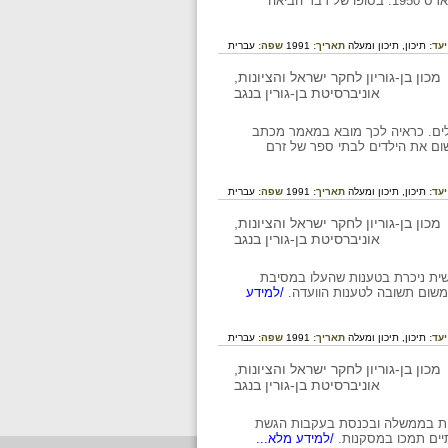
אי האמון בין אנשי החזית הדתית לבין מפא"י הלך וגבר והגיע לשיא חדש עם ביטולו של ההסכם ממארס 1950. בסופו של דבר הביאה
יעד:
תיכון,
תיכון ומעלה
תאריך:
1991
שפה:
עברית
עולים. כראיה לכך מובא במאמר מכתב
שום את הילדים לבתי ספר של זרם
יעד:
תיכון,
תיכון ומעלה
תאריך:
1991
שפה:
עברית
שית ניכרת בטענות שהעלו במסיבת
משום תשובה לטענות הוועדה.
/למידע
יעד:
תיכון,
תיכון ומעלה
תאריך:
1991
שפה:
עברית
ובות בממשלה ובכנסת בעקבות הגשת
תיים תמכו במסקנות.
/למידע מלא...