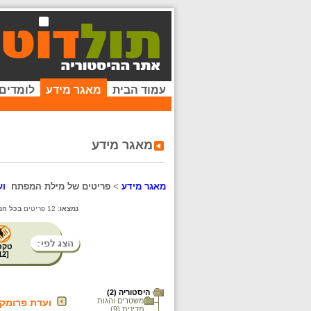
עמוד הבית
מאגר מידע
לומדים
מאגר מידע
מאגר מידע
>
פריטים של מילת המפתח
וע
נמצאו:
12 פריטים
בכל המ
טקס
12
[
היסטוריה (2)
משטרים והגות
ועדת פרומקי
מדינית (9)