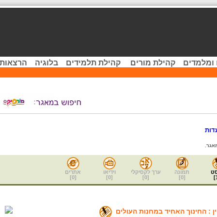
 ומלמדים
קהילת מורים
קהילת תלמידים
בלוגיה
הרצאות 
דות
אגר.
ט
תמונה
ערך לקסיקלי
וידיאו
אתרים
]
0
[
]
0
[
]
0
[
]
0
[
]
ן : החינוך האחיד במחנות העולים