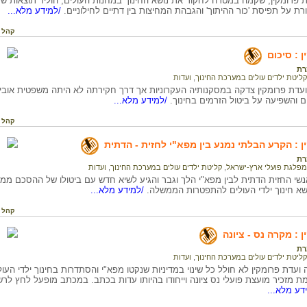
ת פרומקין, שקמה במטרה לחקור את נושא החינוך במחנות העולים, הוליד תוצאות שלא
רת על תפיסת 'כור ההיתוך' והגבהת המחיצות בין דתיים לחילוניים.
/למידע מלא...
קהל 
 : סיכום
רת
קליטת ילדים עולים במערכת החינוך
,
ועדות
עדת פרומקין צדקה במסקנותיה העקרוניות אך דרך חקירתה לא היתה משפטית אובייק
ים והשפיעה על ביטול הזרמים בחינוך.
/למידע מלא...
קהל 
ן : הקרע הבלתי נמנע בין מפא"י לחזית - הדתית
רת
מפלגת פועלי ארץ-ישראל
,
קליטת ילדים עולים במערכת החינוך
,
ועדות
א חינוך ילדי העולים להתפטרות הממשלה.
/למידע מלא...
קהל 
 : מקרה נס - ציונה
רת
קליטת ילדים עולים במערכת החינוך
,
ועדות
ועדת פרומקין לא חולל כל שינוי במדיניות שנקטו מפא"י והסתדרות בחינוך ילדי ה
 מזכיר מועצת פועלי נס ציונה וייחודו בהיותו עדות בכתב. במכתב מופעל לחץ לר
דע מלא...