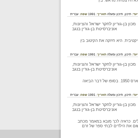
 היו צפויות מראש. בין
יעד:
תיכון,
תיכון ומעלה
תאריך:
1991
שפה:
עברית
טיבית. היא חיזקה את הקיטוב בין
יעד:
תיכון,
תיכון ומעלה
תאריך:
1991
שפה:
עברית
אי האמון בין אנשי החזית הדתית לבין מפא"י הלך וגבר והגיע לשיא חדש עם ביטולו של ההסכם ממארס 1950. בסופו של דבר הביאה
יעד:
תיכון,
תיכון ומעלה
תאריך:
1991
שפה:
עברית
עולים. כראיה לכך מובא במאמר מכתב
שום את הילדים לבתי ספר של זרם