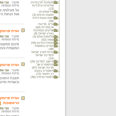
מהפכות תרבותיות,
מחבר:
צבי צמ
פוליטיות וכלכליות
מילות המפתח:
(13)
על פעילותה ש
אידיאולוגיות,
ואת הנחות היס
תנועות וזרמים (3)
דתות והגות דתית
(30)
ערים, מדינות
ואימפריות (64)
שליטים וממלכות
ועדת פרומקי
בארץ-ישראל (8)
מחבר:
צבי צמ
מלחמות עולם (3)
מילות המפתח:
שואה (52)
המזרח התיכון (44)
סיכום מסקנות
יהודים בתפוצות
המקומית והמע
(48)
עליות לארץ ישראל
ולמדינת ישראל
(14)
מיישוב למדינה (26)
ועדת פרומקי
ההיסטוריה של
מדינת ישראל (87)
מחבר:
צבי צמ
היסטוריה במבט
מילות המפתח:
רב-תחומי (72)
היסטוריוגרפיה (36)
תגובת החוגים 
ובעצרות מרוב
ועדת פרומקי
הראשונות
מחבר:
צבי צמ
מילות המפתח: