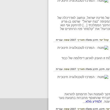
ון ושר הביטחון של מדינת ישראל, ונחשב לאדריכלה של
קיפה "נצח ישראל" שרטט בן-גוריון
חינוך הממלכתי [...] להיחקק אף הוא
מכרעת" את "קלסתר פניו הרוחניים של
קהל יעד:
תיכון ומעלה
תאריך:
2007
שפה:
עברית
ב. על פעילות זו הוענק לארגון דיפלומה של כבוד
בה,
תיכון,
תיכון ומעלה
תאריך:
2007
שפה:
עברית
ינוך לאמנות ועל תרומתם להוראת
חברתי שהתווסף מחברוּת בתנועת נוער
עטה.
/למידע מלא...
יעד:
תיכון,
תיכון ומעלה
תאריך:
2007
שפה:
עברית