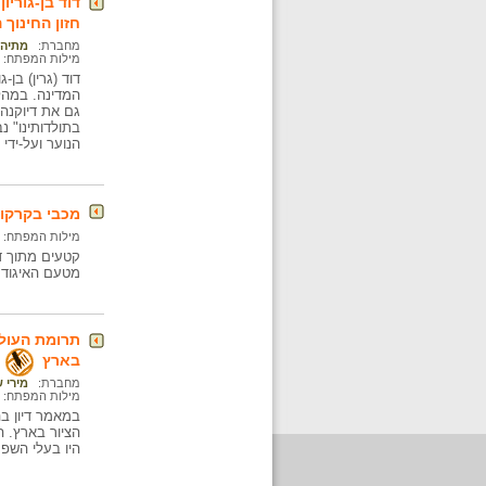
דוד בן-גוריו
חזון החינוך 
מחברת:
מתיה 
מילות המפתח:
המדינה. במהל
גם את דיוקנה 
בתולדותינו" נ
הנוער ועל-ידי
מכבי בקרקוב 9-1909
מילות המפתח:
מטעם האיגוד 
תרומת העול
בארץ
מחברת:
מירי 
מילות המפתח:
במאמר דיון ב
הציור בארץ. 
היו בעלי השפ