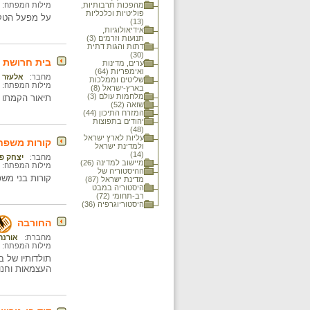
מהפכות תרבותיות,
מילות המפתח:
פוליטיות וכלכליות
על מפעל הטקטסיל אתא שהוקם ב- 934
(13)
אידיאולוגיות,
תנועות וזרמים (3)
דתות והגות דתית
(30)
בית חרושת "
ערים, מדינות
ואימפריות (64)
מחבר:
אלעזר 
שליטים וממלכות
מילות המפתח:
בארץ-ישראל (8)
מלחמות עולם (3)
תיאור הקמתו ש
שואה (52)
המזרח התיכון (44)
יהודים בתפוצות
(48)
עליות לארץ ישראל
קורות משפח
ולמדינת ישראל
(14)
מחבר:
יצחק פ
מיישוב למדינה (26)
מילות המפתח:
ההיסטוריה של
קורות בני מש
מדינת ישראל (87)
היסטוריה במבט
רב-תחומי (72)
היסטוריוגרפיה (36)
החורבה
מחברת:
אורנה
מילות המפתח:
העצמאות וחנוכתו