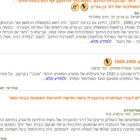
ן: "ראוי יום הכרזת החינוך הממלכתי להיחקק אף הוא בתולדותינו" :
הממלכתי של דוד בן-גוריון
קם
ישראל
,
בן-גוריון, דוד
,
חינוך ממלכתי
דוד (גרין) בן-גוריון (1886 - 1973), הידוע גם בכינויו "הזקן", היה ראש הממשלה הראש
ך שנותיו בראשות הממשלה עיצב בן-גוריון את דמותה של המדינה הצעירה. במסה המ
הרעיוני של מערכת החינוך הממלכתית שזה עתה קמה. קביעתו כי "ראוי יום הכרזת ה
בעה מן הייעוד המרכזי (והלאומי) שהציב למערכת החינוך: לעצב "במידה רבה, ואולי 
 כך – של העם".
/למידע מלא...
192
מכבי (אגודת ספורט)
,
יהודי קרקוב
קטעים מתוך דו"ח שנכתב ב 1930 על פעילותו של מועדון הספורט היהודי "מכבי" בקרקו
של הספורט ומטעם הועד האולימפי הפולני.
/למידע מלא...
קהל יעד:
חטי
ים דוברי הגרמנית בהעברת גישה חדשה להוראת האמנות בבתי-ספר
שטיינהרדט
חינוך
,
יהודי גרמניה
,
ציור
השפעתם של העולים הייקים על דרכי ההעברה של גישת הרפרום פדגוגיק בתחום הח
המסקנה של הכותבת היא שהמטען התרבותי-גרמני שנקנה בבית, ועוד יותר המטען ה
עה מרובה בעיצוב עולמו של העולה הייקה. לעומתם, היה בית-הספר בעל השפעה מו
קהל 