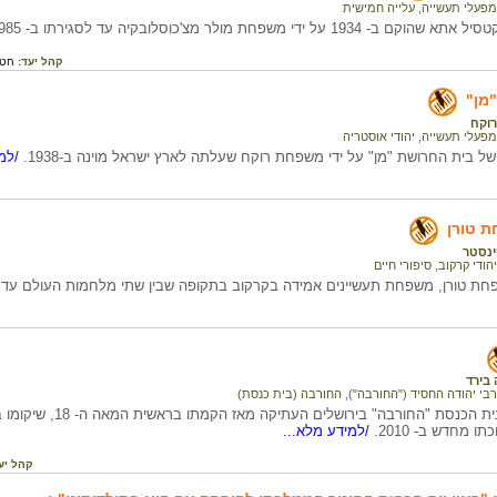
מפעלי תעשייה
,
עלייה חמישית
1 על ידי משפחת מולר מצ'כוסלובקיה עד לסגירתו ב- 1985.
קהל יעד:
חטי
מן"
רוקח
מפעלי תעשייה
,
יהודי אוסטריה
ל בית החרושת "מן" על ידי משפחת רוקח שעלתה לארץ ישראל מוינה ב-1938.
/למי
ת טורן
ינסטר
יהודי קרקוב
,
סיפורי חיים
פחת טורן, משפחת תעשיינים אמידה בקרקוב בתקופה שבין שתי מלחמות העולם עד 
 בירד
רבי יהודה החסיד ("החורבה")
,
החורבה (בית כנסת)
 מחדש ב- 2010.
/למידע מלא...
קהל יע