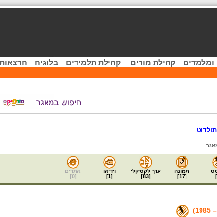
 ומלמדים
קהילת מורים
קהילת תלמידים
בלוגיה
הרצאות 
תולדוט
אגר.
ט
תמונה
ערך לקסיקלי
וידיאו
אתרים
]
0
[
]
1
[
]
83
[
]
17
[
]