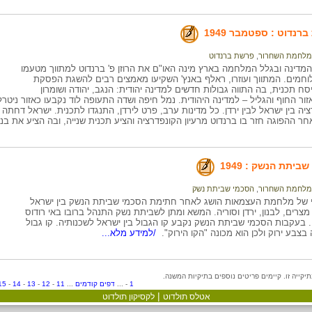
רנדוט : ספטמבר 1949
מלחמת השחרור
,
פרשת ברנדוט
מדינה ובגלל המלחמה בארץ מינה האו"ם את הרוזן פ' ברנדוט למתווך מטעמו
לוחמים. המתווך ועוזרו, ראלף באנץ' השקיעו מאמצים רבים להשגת הפסקת
סח תכנית, בה התווה גבולות חדשים למדינה יהודית: הנגב, יהודה ושומרון
ואזור החוף והגליל – למדינה היהודית. נמל חיפה ושדה התעופה לוד נקבעו כאזור ניטר
ה בין ישראל לבין ירדן. כל מדינות ערב, פרט לירדן, התנגדו לתכנית. ישראל דחתה
חר ההפוגה חזר בו ברנדוט מרעיון הקונפדרציה והציע תכנית שנייה, ובה הציע את בנ
יתת הנשק : 1949
מלחמת השחרור
,
הסכמי שביתת נשק
י של מלחמת העצמאות הושג לאחר חתימת הסכמי שביתת הנשק בין ישראל
 מצרים, לבנון, ירדן וסוריה. המשא ומתן לשביתת נשק התנהל ברובו באי רודוס
 בעקבות הסכמי שביתת הנשק נקבע קו הגבול בין ישראל לשכנותיה. קו גבול
בצבע ירוק ולכן הוא מכונה "הקו הירוק".
/למידע מלא...
1
- ...
דפים קודמים
...
11
-
12
-
13
-
14
-
15
|
אטלס תולדוט
לקסיקון תולדוט