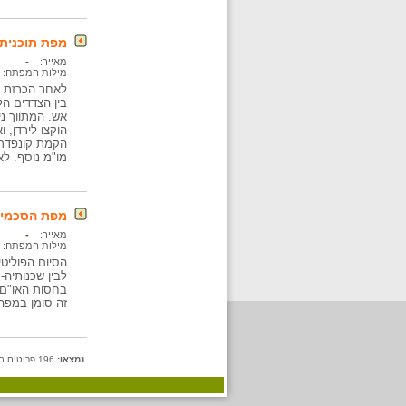
מפת תוכנית ב
מאייר:
-
מילות המפתח:
לאחר הכרזת ה
בין הצדדים ה
אש. המתווך ני
הוקצו לירדן, 
הקמת קונפדרצי
מו"מ נוסף. לא
מפת הסכמי שב
מאייר:
-
מילות המפתח:
הסיום הפוליט
לבין שכנותיה-
בחסות האו"ם.
זה סומן במפה 
נמצאו:
196 פריטים בתיקייה זו. קיימים פריטים נוספים בתיקיות המשנה.