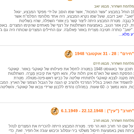
מלחמת השחרור
,
מבצע יואב
באוקטובר 1948 הוחל במבצע "עשר המכות", אשר שמו הוסב על-ידי מפקד המבצע, יגאל
יואב". יואב דובנו, שעל שמו נקרא המבצע, היה אחד מלוחמי הפלמ"ח אשר
 נֶגְבָּה. מטרת המבצע היתה ליצור קשר בין אזורי השפלה, שהיו בשליטת
ית, לבין אזור הנגב, באמצעות השתלטות על רצף של מאחזים שהקימו המצרים. באופן
ואב" כותרה חטיבה מצרית באזור פַאלוּגָ'ה. עם החיילים המצרים שכותרו היה גם ג'
ע מלא...
 31 אוקטובר 1948
מלחמת השחרור
,
מבצע חירם
מבצע "חירם" תוכנן עוד באוגוסט 1948 במטרה לחסל את פעילותו של קאוקג'י באזור. קאוקג'י
פסקת האש של האו"מ אינן חלות עליו, והוא תקף את קיבוץ מָנָרָה. השתלטות
יתה מקנה לצבא קואקג'י ולתותחיו שליטה על כביש ראש-פינה-מטולה. מטרת
פו ללבנון שרידי צבאו של קאוקג'י, והשליטה של ישראל בגליל הובטחה.
ן") : 22.12.1948 - 6.1.1949
מלחמת השחרור
,
מבצע חורב
ל שם הר חורב הוא הר סיני. מטרת המבצע הייתה להכריח את המצרים לנהל
תת נשק באמצעות חיסול משלטי ביר-עסלוג' וכיבוש עוג'ה אל-חפיר. זאת, כדי