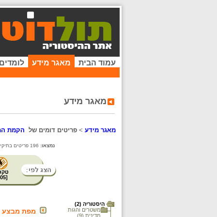
עמוד הבית
מאגר מידע
לומדים
מאגר מידע
מאגר מידע
>
פריטים דומים של
הקמת המד
נמצאו:
196 פריטים בתיקייה זו. קיימים פריטים נוספים בתיקיות המשנה.
טקס
05
[
היסטוריה (2)
משטרים והגות
מפת מבצע "יואב" : 15 -
מדינית (9)