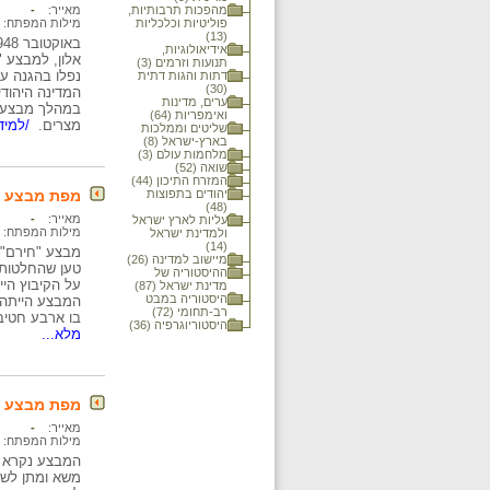
מהפכות תרבותיות,
מאייר:
-
פוליטיות וכלכליות
מילות המפתח:
(13)
אידיאולוגיות,
אלון, למבצע "
תנועות וזרמים (3)
נפלו בהגנה על
דתות והגות דתית
(30)
המדינה היהוד
ערים, מדינות
במהלך מבצע "י
ואימפריות (64)
מצרים.
/למיד
שליטים וממלכות
בארץ-ישראל (8)
מלחמות עולם (3)
שואה (52)
המזרח התיכון (44)
יהודים בתפוצות
מפת מבצע "חירם" : 28 -
(48)
מאייר:
-
עליות לארץ ישראל
מילות המפתח:
ולמדינת ישראל
(14)
מיישוב למדינה (26)
טען שהחלטות ה
ההיסטוריה של
על הקיבוץ הי
מדינת ישראל (87)
היסטוריה במבט
רב-תחומי (72)
בו ארבע חטיבות, והוא נמשך כ- 60 שעות. במהלכו נהד
היסטוריוגרפיה (36)
מלא...
מפת מבצע "חורב" ("עי
מאייר:
-
מילות המפתח:
המבצע נקרא ע
משא ומתן לשבי