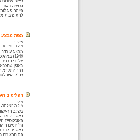
ליצור עמדות 
הטעיה באזור רצ
הייתה פעילות 
להתערבות מצד 
מפת מבצע "עובדה" :
מאייר:
-
מילות המפתח:
מבצע עובדה נ
1949) במ
על-ידי הבריטי
באופן שהצבא ל
דרך התקדמות מ
צה"ל השתלטו 
הפליטים הערביי
מאייר:
-
מילות המפתח:
בשלב הראשון 
כאשר החלו הכ
האוכלוסייה הע
ראשנים לבריחה
הם התגוררו במ