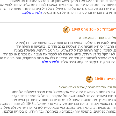
מיקוח טובות יותר לישראל במהלך משא ומתן זה. המבצע התבסס על פעולות
ועות עזה, שגרמו לריכוז כוח מצרי באזור ואפשרו לכוחות ישראליים לחדור לחצי האי סיני
אווירית רבה של מטוסים ישראליים וכן פעילות של חיל הים בהפגזת רצועת עזה מן ה
ארצות הברית ובריטניה, והן לחצו על נסיגה מסיני.
/למידע מלא...
 5 - 10 מרס 1949
מלחמת השחרור
,
מבצע עובדה
ועד לקבע את השליטה בחזית הדרום וזאת עקב השיחות עם ירדן (מארס
הלכן התברר כי היא תובעת את השליטה בנגב הדרומי. בתביעה זו חוזקה ירדן
ם. לפיכך, ניתנה הוראה לצה"ל להשתלט על הנגב הדרומי. הפעולה בוצעה
א ייתקל בליגיון הירדני, וניתנו הוראות לא לעבור את הגבול עם מצרים או עם ירדן.
באר-שבע למכתש רמון ודרומה. הירדנים גילו את הכוח המתקדם, והם פינו את העייר
על המקום. במָקום זה קמה העיר אילת.
/למידע מלא...
ם : 1949
פליטים
,
מלחמת השחרור
,
ערבים בארץ - ישראל
של מלחמת העצמאות היוו ערביי ארץ-ישראל גורם מרכזי בפעולות הלוחמה.
וחות היהודיים לעבור לאסטרטגיה של התקפה – החל להתעורר פחד בקרב
רבית בארץ. את תחושת הפחד ליבו שידורים בתחנות ערביות. הן הציגו את
הלוחמים היהודים כשואפי נקם והרג. את הברי
. גם צבאות ערב לא הציגו עצמם, כמי שבא לסייע לערביי ארץ-ישראל ולא פעלו כג
חנות כפליטים: ברצועת עזה (במצרים), בממלכת עבר הירדן, וכן בסוריה ובלבנון.
/