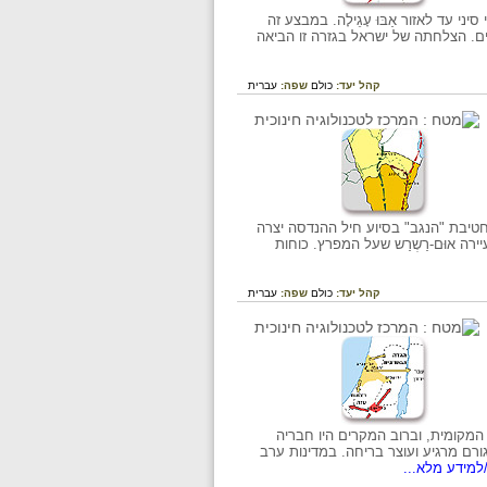
 עד לאזור אַבּוּ עָגֵילָה. במבצע זה
ים. הצלחתה של ישראל בגזרה זו הביאה
קהל יעד:
כולם
שפה:
עברית
 חטיבת "הנגב" בסיוע חיל ההנדסה יצרה
ה אוּם-רַשְרַש שעל המפרץ. כוחות
קהל יעד:
כולם
שפה:
עברית
חה של ערביי ארץ-ישראל ב-1948 לא עצרה ההנהגה המקומית, וברוב המקרים היו חבריה
ורם מרגיע ועוצר בריחה. במדינות ערב
למידע מלא...