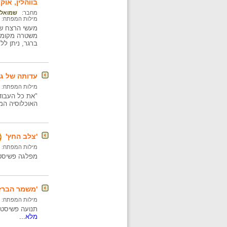
בווהלין, אוקרא
מחבר:
שמואל 
מילות המפתח:
מעשי הרצח של 
משטרה מקומיי
ברגר, ניתן ל
עדותה של ג
מילות המפתח:
"את כל העבודה
האוכלוסיה המ
'צלב החץ'
מילות המפתח:
מפלגה פשיסטית בהונ
'משמר הברזל
מילות המפתח:
תנועה פשיסטית ואנטישמית רומני
מלא...