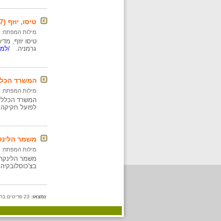
טיסו, יוזף (1887-1947)
מילות המפתח:
גרמניה.
/למי
המשרד הכללי
מילות המפתח:
לפועל חקיקה 
משמר הלינק
מילות המפתח:
בצ'כוסלובקיה
נמצאו:
23 פריטים בתיקייה זו.