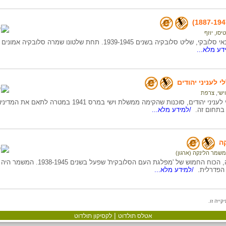
טיסו, יוזף
טיסו יוזף, מדינאי סלובקי, שליט סלובקיה בשנים 1939-1945. תחת 
דע מלא...
 לעניני יהודים
וישי
,
צרפת
המשרד הכללי לעניני יהודים, סוכנות שהקימה ממשלת וי
בתחום זה.
/למידע מלא...
ה
משמר הלינקה (ארגון)
משמר הלינקה, הכוח החמוש של 'מפלגת ה
 הפדרלית.
/למידע מלא...
|
אטלס תולדוט
לקסיקון תולדוט