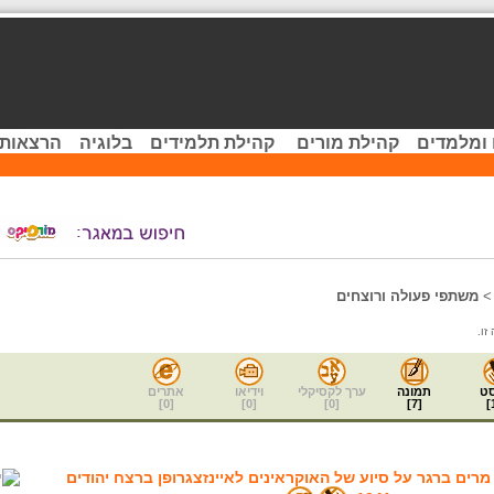
 ומלמדים
קהילת מורים
קהילת תלמידים
בלוגיה
הרצאות 
משתפי פעולה ורוצחים
ט
תמונה
ערך לקסיקלי
וידיאו
אתרים
]
0
[
]
0
[
]
0
[
]
7
[
]
רים ברגר על סיוע של האוקראינים לאיינזצגרופן ברצח יהודים