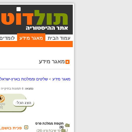
עמוד הבית
מאגר מידע
לומדים
מאגר מידע
מאגר מידע
>
שליטים וממלכות בארץ-ישראל
נמצאו:
6 תמונות בתיקייה זו. קיימים פריטים נוספים בתיקיות המשנה.
טקס
0
[
תקופת ממלכת פרס
(6)
פכית בושם, ע
ימי שיבת ציון (26)