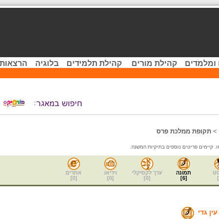
 ומלמדים
קהילת מורים
קהילת תלמידים
בלוגיה
הרצאות 
>
תקופת ממלכת פרס
ט
תמונה
ערך לקסיקלי
וידיאו
אתרים
]
0
[
]
0
[
]
0
[
]
6
[
]
ין גדי