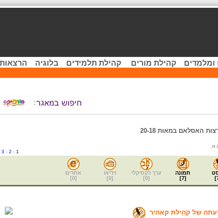
 ומלמדים
קהילת מורים
קהילת תלמידים
בלוגיה
הרצאות 
ות האסלאם במאות 20-18
-
3
-
2
-
1
ט
תמונה
ערך לקסיקלי
וידיאו
אתרים
]
0
[
]
0
[
]
0
[
]
7
[
]
יעתה של קהילת קאהיר