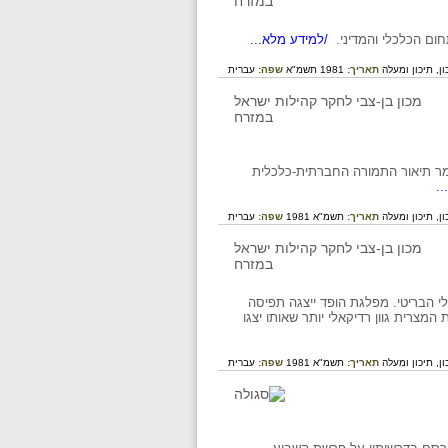
/למידע מלא...
ון,
תיכון ומעלה
תאריך:
1981 תשמ"א
שפה:
עברית
י-קופטי. במאמר תיאור התמורה החברתית-כלכלית
.
ון,
תיכון ומעלה
תאריך:
תשמ"א 1981
שפה:
עברית
ן לשחרור מהשלטון הקולוניאלי הבריטי. מפלגת הופד ייצגה תפיסה
ם ליטול בה חלק. אולם בסוף שנות ה- 30 לבשה הלאומיות המצרית גוון רדיקאלי יותר שאותו יצגו
ון,
תיכון ומעלה
תאריך:
תשמ"א 1981
שפה:
עברית