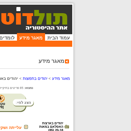
עמוד הבית
מאגר מידע
לומדים
מאגר מידע
מאגר מידע
>
יהודים בתפוצות
>
יהודים בארצ
נמצאו:
85 פריטים בתיקייה זו.
טקס
78
[
יהודים בארצות
האסלאם במאות
עלייתה ושק
20-18 (85)