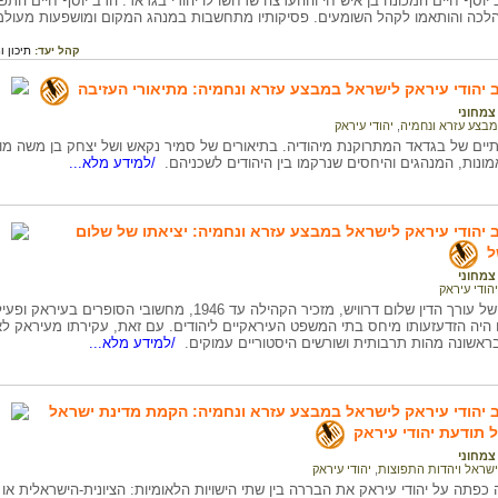
 יוסף חיים המכונה בן איש חי וההערצה שרחשו לו יהודי בגדאד. הרב יוסף חיים ה
הלכה והותאמו לקהל השומעים. פסיקותיו מתחשבות במנהג המקום ומושפעות מעולמו
קהל יעד:
תיכון ו
ב יהודי עיראק לישראל במבצע עזרא ונחמיה: מתיאורי העזיבה
צמחוני
מבצע עזרא ונחמיה
,
יהודי עיראק
תיים של בגדאד המתרוקנת מיהודיה. בתיאורים של סמיר נקאש ושל יצחק בן משה מו
אמונות, המנהגים והיחסים שנרקמו בין היהודים לשכניהם.
/למידע מלא...
ב יהודי עיראק לישראל במבצע עזרא ונחמיה: יציאתו של שלום
ל
צמחוני
יהודי עיראק
מניעי העזיבה של עורך הדין שלום דרוויש, מזכיר הקהילה עד
 היה הזדעזעותו מיחס בתי המשפט העיראקיים ליהודים. עם זאת, עקירתו מעיראק לא
ראשונה מהות תרבותית ושורשים היסטוריים עמוקים.
/למידע מלא...
ב יהודי עיראק לישראל במבצע עזרא ונחמיה: הקמת מדינת ישראל
תודעת יהודי עיראק
צמחוני
ישראל ויהדות התפוצות
,
יהודי עיראק
כפתה על יהודי עיראק את הבררה בין שתי הישויות הלאומיות: הציונית-הישראלית 