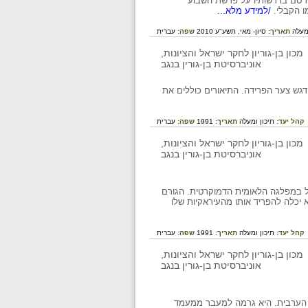
תפרסם בדרשותיו על פרשת השבוע
 הקבלי.
/למידע מלא...
מעלה
תאריך:
סיון- מאי, תשע"ע 2010
שפה:
עברית
דגש צער הפרידה. התיאורים כוללים את
קהל יעד:
תיכון ומעלה
תאריך:
1991
שפה:
עברית
 1946, מחשובי הסופרים בעיראק ופעיל במפלגה הלאומית הדמוקרטית. הגורם
 יכלה להפריד אותו מהעיראקיות שלו
קהל יעד:
תיכון ומעלה
תאריך:
1991
שפה:
עברית
או הערבית. היא גרמה למעבר ממעמד