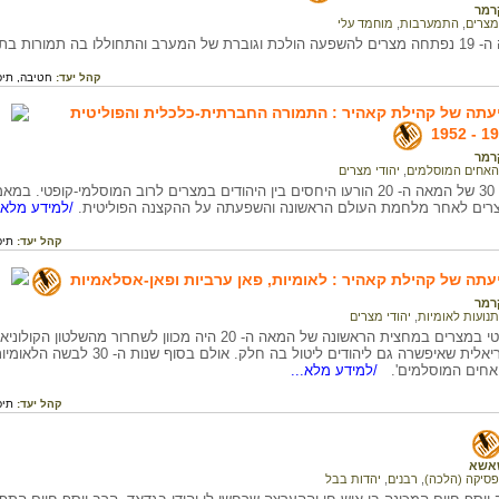
קרמר
מצרים
,
התמערבות
,
מוחמד עלי
 בתחום הכלכלי והמדיני.
קהל יעד:
חטיבה,
תיכ
עתה של קהילת קאהיר : התמורה החברתית-כלכלית והפוליטית
קרמר
האחים המוסלמים
,
יהודי מצרים
בסוף שנות ה- 30 של המאה ה- 20 הורעו היחסים בין היהודים במצרים לרוב המוסלמ
רים לאחר מלחמת העולם הראשונה והשפעתה על ההקצנה הפוליטית.
/למידע מלא..
קהל יעד:
תיכ
עתה של קהילת קאהיר : לאומיות, פאן ערביות ופאן-אסלאמיות
קרמר
תנועות לאומיות
,
יהודי מצרים
המאבק הפוליטי במצרים במחצית הראשונה של המאה ה- 20 היה מכוו
לאומית טריטוריאלית שאיפשרה גם ליהודי
האחים המוסלמים'.
/למידע מלא...
קהל יעד:
תיכ
אשא
פסיקה (הלכה)
,
רבנים
,
יהדות בבל