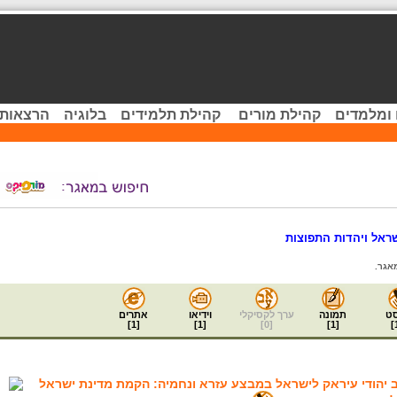
 ומלמדים
קהילת מורים
קהילת תלמידים
בלוגיה
הרצאות 
ראל ויהדות התפוצות
אגר.
ט
תמונה
ערך לקסיקלי
וידיאו
אתרים
]
1
[
]
1
[
]
0
[
]
1
[
]
ב יהודי עיראק לישראל במבצע עזרא ונחמיה: הקמת מדינת ישראל