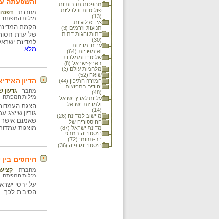
והשפעתה על 
מהפכות תרבותיות,
פוליטיות וכלכליות
מחברת:
דפנה 
(13)
מילות המפתח:
אידיאולוגיות,
הקמת המדינה 
תנועות וזרמים (3)
דתות והגות דתית
של עדת חסות ד
(30)
למדינת ישראל
ערים, מדינות
מלא...
ואימפריות (64)
שליטים וממלכות
בארץ-ישראל (8)
מלחמות עולם (3)
שואה (52)
הדיון האידיא
המזרח התיכון (44)
יהודים בתפוצות
מחבר:
גדעון ש
(48)
מילות המפתח:
עליות לארץ ישראל
ולמדינת ישראל
הצגת העמדות 
(14)
גוריון שייצג
מיישוב למדינה (26)
שאמנם אישר א
ההיסטוריה של
מוצגות עמדות 
מדינת ישראל (87)
היסטוריה במבט
רב-תחומי (72)
היסטוריוגרפיה (36)
היחסים בין 
מחברת:
קציעה
מילות המפתח:
הסיבות לכך.
/