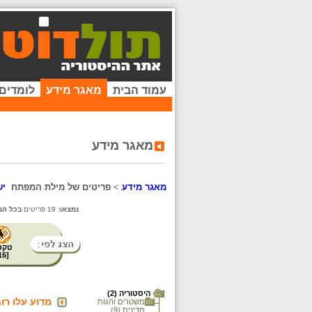
עמוד הבית
מאגר מידע
לומדים
מאגר מידע
מאגר מידע
>
פריטים של מילת המפתח
יש
נמצאו:
19 פריטים
בכל המ
טקס
16
[
היסטוריה (2)
מדוע עלו רו
משטרים והגות
מדינית (9)