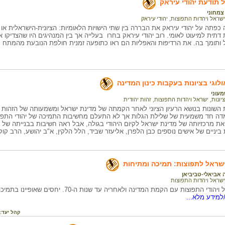
תודעת יהודי עיראק
צמחוני
ישראל ויהדות התפוצות
,
יהודי עיראק
כפתה על יהודי עיראק את הבררה בין שתי הישויות הלאומיות: הציונית-הישראלית 
תית למיעוט לאומי. רוב יהודי עיראק בחרו בעלייה אך בין המנהיגים היו שהצדיקו
 ותומך בה. את הרדיפות והאפליות הם ראו כתופעה זמנית חולפת הנובעת מהמתח
ולוגי בציונות בעקבות כינון המדינה
מעוני
ציונות
,
ישראל ויהדות התפוצות
,
זהות יהודית
השונות בנושא הרעיון הציוני לאחר הקמתה של מדינת ישראל ומשמעותה של הזהות ה
 עמדה חד משמעית של שלילת הגלות אך לא התעלם מחשיבות התמיכה של יהודי התפוצ
ת מרכזיותה של מדינת ישראל לקיום היהודי בגולה, אבל ראה חשיבות בבנייתה של
ביניים של אישים נוספים כבן הלפרן, אליעזר שביד, הלל הלקין, א"ב יהושע, הרב קוק
ישראל לתפוצות: תמיכה ומתיחות
 אביאלי-טביביאן
ישראל ויהדות התפוצות
על יחסי ישראל ויהודי התפוצות עם הקמת המדינה ולא
למידע מלא...
קהל יעד: