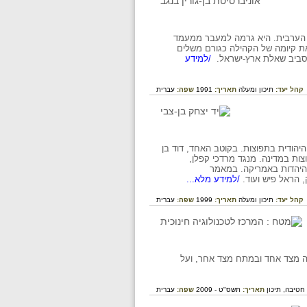
או הערבית. היא גרמה למעבר ממעמד
 את קיומה של הקהילה כגורם משלים
 סביב שאלת ארץ-ישראל.
/למידע
קהל יעד:
תיכון ומעלה
תאריך:
1991
שפה:
עברית
יהודית בתפוצות. בקוטב האחד, דוד בן
ות במדינה. מנגד מרדכי קפלן,
 היהדות באמריקה. במאמר
, הראל פיש ועוד.
/למידע מלא...
קהל יעד:
תיכון ומעלה
תאריך:
1999
שפה:
עברית
חריה עד שנות ה-70. יחסים שאופיינו בתמיכה מצד אחד ובמתח מצד אחר, ועל
חטיבה,
תיכון
תאריך:
תשס"ט - 2009
שפה:
עברית