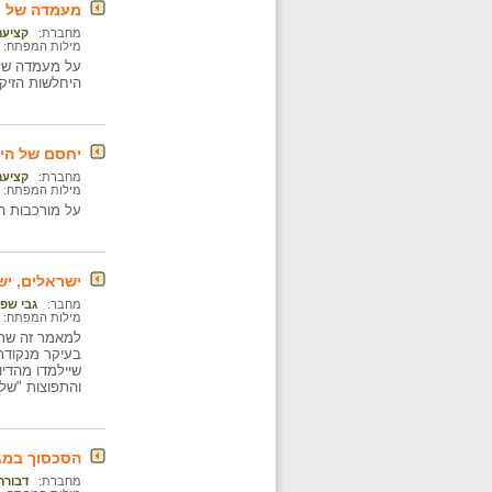
מעמדה של מ
מחברת:
קציעה
מילות המפתח:
על מעמדה של י
היחלשות הזיקה
יחסם של היה
מחברת:
קציעה
מילות המפתח:
על מורכבות הי
ישראלים, יש
מחבר:
גבי שפ
מילות המפתח:
למאמר זה שתי
בעיקר מנקודת
שיילמדו מהדיו
והתפוצות "של
הסכסוך במגב
מחברת:
דבורה