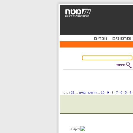
וסרטונים
זוכרים
4
-
5
-
6
-
7
-
8
-
9
-
10
...
הדפים הבאים
...
21
דפים