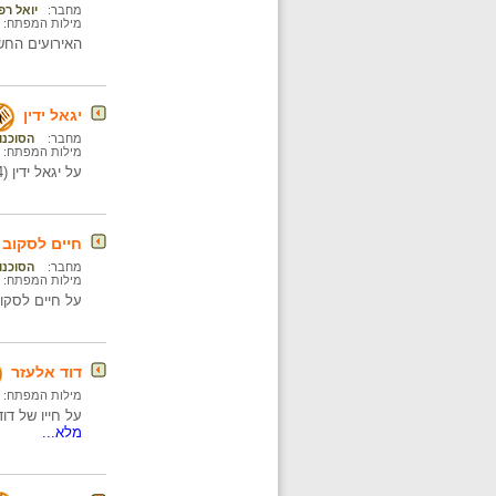
מחבר:
יואל רפ
מילות המפתח:
האירועים החשובים שארעו במדי
יגאל ידין
מחבר:
הסוכנות
מילות המפתח:
על יגאל ידין (1917-1984) שהיה ארכיאולוג, מנהיג צבאי ומנהיג פוליטי.
חיים לסקוב
מחבר:
הסוכנות
מילות המפתח:
על חיים לסקוב (1919-1983), שהיה מנהיג צבאי בתקופת המנדט הבריטי ו
דוד אלעזר
מילות המפתח:
על חייו של דוד אלעזר (מת ב-1977)
מלא...