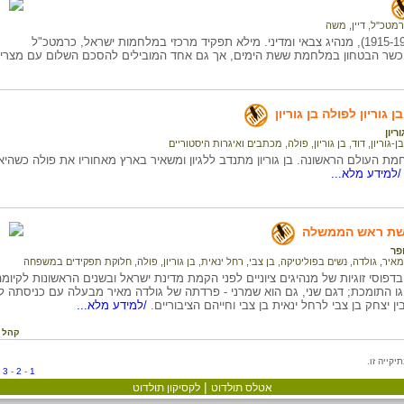
רמטכ"ל
,
דיין, משה
משה דיין, (1915-1981), מנהיג צבאי ומדיני. מילא תפקיד מרכזי במלחמות ישראל, כרמטכ"ל
שר הבטחון במלחמת ששת הימים, אך גם אחד המובילים להסכם השלום עם מצרים
 גוריון לפולה בן גוריון
ריון
בן-גוריון, דוד
,
בן גוריון, פולה
,
מכתבים ואיגרות היסטוריים
מת העולם הראשונה. בן גוריון מתנדב ללגיון ומשאיר בארץ מאחוריו את פולה כשהיא ב
למידע מלא...
שת ראש הממשלה
ופר
מאיר, גולדה
,
נשים בפוליטיקה
,
בן צבי, רחל ינאית
,
בן גוריון, פולה
,
חלוקת תפקידים במשפחה
בדפוסי זוגיות של מנהיגים ציוניים לפני הקמת מדינת ישראל ובשנים הראשונות לקיומה
 זוגו התומכת; דגם שני, גם הוא שמרני - פרדתה של גולדה מאיר מבעלה עם כניסתה לח
ין יצחק בן צבי לרחל ינאית בן צבי וחייהם הציבוריים.
/למידע מלא...
קהל 
-
3
-
2
-
1
|
אטלס תולדוט
לקסיקון תולדוט