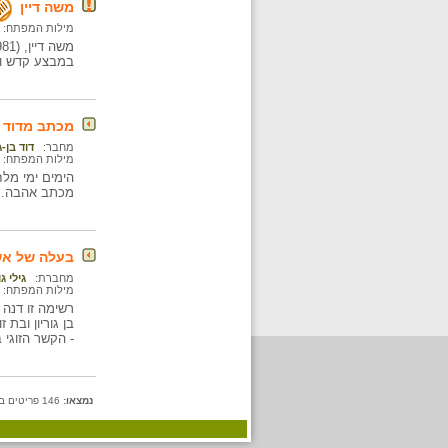
משה דיין
מילות המפתח:
במבצע קדש וכ
מכתב מדוד בן
מחבר:
דוד בן-גו
מילות המפתח:
הימים ימי מלח
מכתב אהבה.
/
בעלה של א
מחברת:
גילי ג
מילות המפתח:
רשימה זו דנה 
בן גוריון ובת
- הקשר הזוגי ב
נמצאו:
146 פריטים בתיקייה זו.