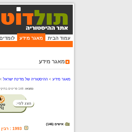
עמוד הבית
מאגר מידע
לומדים
מאגר מידע
מאגר מידע
>
ההיסטוריה של מדינת ישראל
>
נמצאו:
146 פריטים בתיקייה זו.
טקס
71
[
אישים (146)
1993 : רבין וערפאת לוחצים ידיים