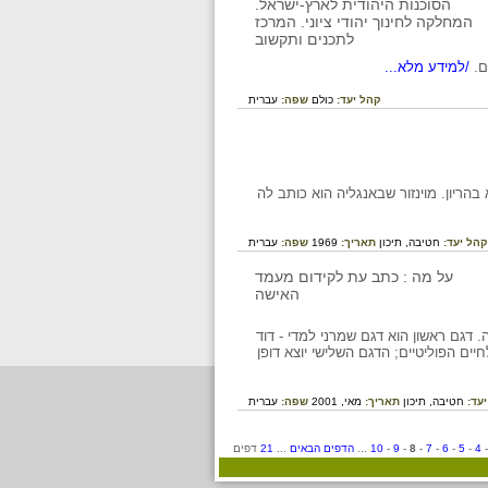
.
/למידע מלא...
קהל יעד:
כולם
שפה:
עברית
הריון. מוינזור שבאנגליה הוא כותב לה
קהל יעד:
חטיבה,
תיכון
תאריך:
1969
שפה:
עברית
. דגם ראשון הוא דגם שמרני למדי - דוד
יים הפוליטיים; הדגם השלישי יוצא דופן
יעד:
חטיבה,
תיכון
תאריך:
מאי, 2001
שפה:
עברית
4
-
5
-
6
-
7
-
8
-
9
-
10
...
הדפים הבאים
...
21
דפים