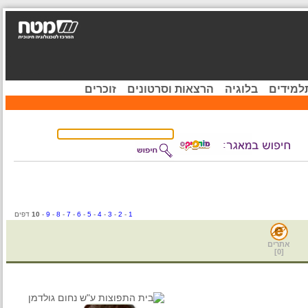
ידים
בלוגיה
הרצאות וסרטונים
זוכרים
1
-
2
-
3
-
4
-
5
-
6
-
7
-
8
-
9
-
10
דפים
אתרים
]
0
[