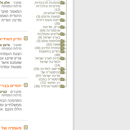
מהפכות תרבותיות,
מחבר:
אלון גל
פוליטיות וכלכליות
מילות המפתח:
(13)
המאמר סוקר את
אידיאולוגיות,
היהודית האמרי
תנועות וזרמים (3)
מדינה יהודית
דתות והגות דתית
(30)
ערים, מדינות
ואימפריות (64)
שליטים וממלכות
בארץ-ישראל (8)
הדיון האידיא
מלחמות עולם (3)
שואה (52)
מחבר:
גדעון ש
המזרח התיכון (44)
מילות המפתח:
יהודים בתפוצות
הצגת העמדות 
(48)
גוריון שייצג
עליות לארץ ישראל
ולמדינת ישראל
שאמנם אישר א
(14)
מוצגות עמדות 
מיישוב למדינה (26)
ההיסטוריה של
מדינת ישראל (87)
היסטוריה במבט
רב-תחומי (72)
יהודים בברי
היסטוריוגרפיה (36)
מחברים:
קציעה
מילות המפתח:
המהפכה הבולש
ממשלתיים ומפל
הללו הוקם אזור
מעמדה של מ