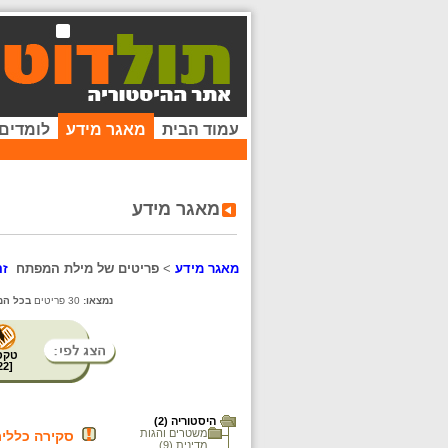
עמוד הבית
מאגר מידע
לומדים
מאגר מידע
מאגר מידע
>
פריטים של מילת המפתח
זה
נמצאו:
30 פריטים
בכל המ
טקס
22
[
היסטוריה (2)
משטרים והגות
סקירה כללית
מדינית (9)