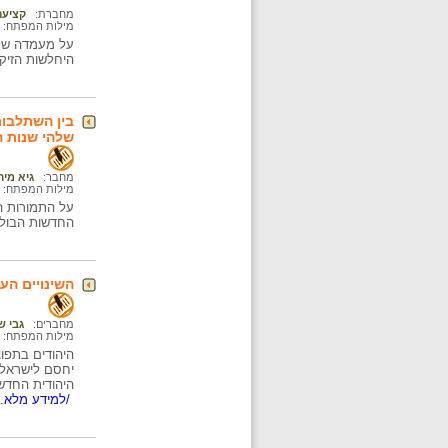
מחברת:
קציעה
מילות המפתח:
על מעמדה של י
היחלשות הזיקה
בין השתלבות
שלהי שנות 
מחבר:
גיא מירו
מילות המפתח:
על התמורות ה
החדשות הבולט
השינויים הע
מחברים:
גבי ש
מילות המפתח:
היהודים בתפוצ
יחסם לישראל.
היהודית החדשה
/למידע מלא..