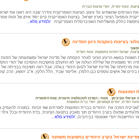
ציונות
,
זהות יהודית
,
יהודי ארצות הברית
 הגורמים שהשפיעו על עיצוב הציונות האמריקנית והדרך שבה היא רואה את ישראל:
קנית והמפעל הציוני בארץ ישראל. בציונות האמריקנית קיים יסוד איתן של זהות אמ
 נתפשת כחלק מהשליחות האוניברסלית האמריקנית.
/למידע מלא...
ולוגי בציונות בעקבות כינון המדינה
מעוני
ציונות
,
ישראל ויהדות התפוצות
,
זהות יהודית
השונות בנושא הרעיון הציוני לאחר הקמתה של מדינת ישראל ומשמעותה של הזהות ה
 עמדה חד משמעית של שלילת הגלות אך לא התעלם מחשיבות התמיכה של יהודי התפוצ
ת מרכזיותה של מדינת ישראל לקיום היהודי בגולה, אבל ראה חשיבות בבנייתה של
ביניים של אישים נוספים כבן הלפרן, אליעזר שביד, הלל הלקין, א"ב יהושע, הרב קוק
ת המועצות
 אביאלי-טביביאן
,
מטח : המרכז לטכנולוגיה חינוכית. צוות היסטוריה
זהות יהודית
,
יהודים וקומוניזם
,
יהודי ברית המועצות
ביקית הפכה את היהודים בברית המועצות לאזרחים שווי זכויות. במטרה להעמיק את
גתיים שפעלו בקרב היהודים תוך מאבק בתנועה הציונית, בדת היהודית ובכל גילוי 
 התיישבות יהודי אוטונומי בבירוביג'ן.
/למידע מלא...
דינת ישראל בקרב היהודים בתפוצות משתנה