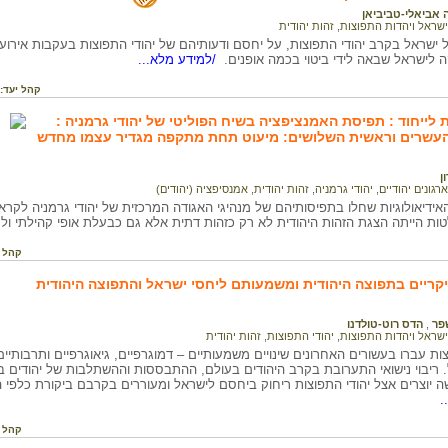
 אביאלי-טביביאן
ישראל ויהדות התפוצות
,
זהות יהודית
שראל בקרב יהודי התפוצות, על יחסם ודעותיהם של יהודי התפוצות בעקבות אירועי 
 לישראל שבאה לידי ביטוי בכמה אופנים.
/למידע מלא...
קהל יעד:
 לייחוד : תפיסת האמנציפציה בשיח הפוליטי של יהודי גרמניה :
העשרים וראשית השלושים: מיעוט תחת מתקפה מגדיר עצמו מחדש
ן
ארגונים יהודיים
,
יהודי גרמניה
,
זהות יהודית
,
אמנסיפציה (יהודים)
אידיאולוגיות שחלו בתפיסותיהם של מנהיגי האגודה המרכזית של יהודי גרמניה לק
ות הייתה הצגת הזהות היהודית לא רק כזהות דתית אלא גם כבעלת אופי קהילתי ול
קהל 
יקריים בתפוצה היהודית ומשמעותם ליחסי ישראל והתפוצה היהודית
פר
,
הדס רוט-טולדנו
ישראל ויהדות התפוצות
,
יהודי התפוצות
,
זהות יהודית
ות עברו בעשורים האחרונים שינויים משמעותיים – דמוגרפיים, גיאוגרפיים ותרבותי
 ריבוי נישואי התערובת בקרב היהודים בעולם, ההתבססות וההשתלבות של יהודים 
 יוצרים אצל יהודי התפוצות ריחוק ביחסם לישראל ומעוררים בקרבם ביקורת כלפי הנ
.
קהל 