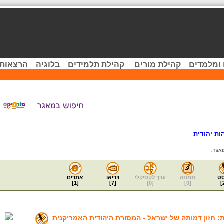
 ומלמדים
קהילת מורים
קהילת תלמידים
בלוגיה
הרצאות 
ות יהודית
אגר.
ט
תמונה
ערך לקסיקלי
וידיאו
אתרים
]
1
[
]
7
[
]
0
[
]
0
[
]
: חזון דמותה של ישראל - המסורת היהודית האמריקנית