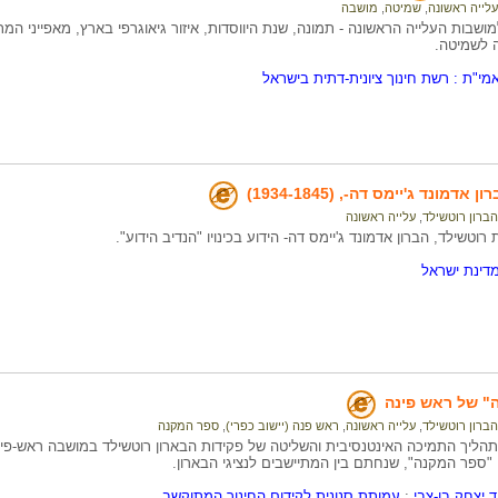
עלייה ראשונה
,
שמיטה
,
מושבה
ושבות העלייה הראשונה - תמונה, שנת היווסדות, איזור גיאוגרפי בארץ, מאפייני המת
 לשמיטה.
מי"ת : רשת חינוך ציונית-דתית בישראל
אדמונד ג'יימס דה-, (1934-1845)
הברון רוטשילד
,
עלייה ראשונה
רוטשילד, הברון אדמונד ג'יימס דה- הידוע בכינויו "הנדיב הידוע".
דינת ישראל
" של ראש פינה
הברון רוטשילד
,
עלייה ראשונה
,
ראש פנה (יישוב כפרי)
,
ספר המקנה
הליך התמיכה האינטנסיבית והשליטה של פקידות הבארון רוטשילד במושבה ראש-פינה
"ספר המקנה", שנחתם בין המתיישבים לנציגי הבארון.
ד יצחק בן-צבי
;
עמותת סנונית לקידום החינוך המתוקשב