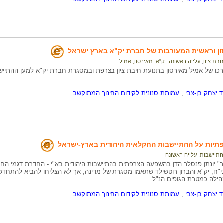
ון וראשית המעורבות של חברת יק"א בארץ ישראל
חבת ציון
,
עלייה ראשונה
,
יק"א
,
מאירסון, אמיל
כו של אמיל מאירסון בתנועת חיבת ציון בצרפת ובמסגרת חברת יק"א למען ההתייש
ד יצחק בן-צבי
;
עמותת סנונית לקידום החינוך המתוקשב
תיות על ההתיישבות החקלאית היהודית בארץ-ישראל
התיישבות
,
עלייה ראשונה
 יונתן פנסלר הדן בהשפעה הצרפתית בהתיישבות היהודית בא"י - החדרת דגמי הח
י"ח, יק"א והברון רוטשילד שתאמו מסגרת של מדינה, אך לא הצליחו להביא להתחדשו
הילה כמטרת הגופים הנ"ל.
ד יצחק בן-צבי
;
עמותת סנונית לקידום החינוך המתוקשב