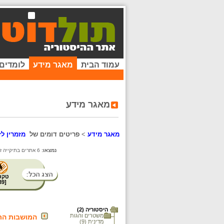
עמוד הבית
מאגר מידע
לומדים
מאגר מידע
מאגר מידע
>
פריטים דומים של
מזמרין לז
נמצאו:
6 אתרים בתיקייה זו. קיימים פריטים נוספים בתיקיות המשנה.
טקס
39
[
היסטוריה (2)
משטרים והגות
המושבות הר
מדינית (9)