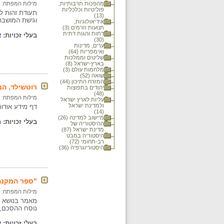
מהפכות תרבותיות,
מילות המפתח:
פוליטיות וכלכליות
תעודת זהות למ
(13)
וגישת המושבה
אידיאולוגיות,
תנועות וזרמים (3)
דתות והגות דתית
בעלי זכויות:
א
(30)
ערים, מדינות
ואימפריות (64)
שליטים וממלכות
בארץ-ישראל (8)
מלחמות עולם (3)
שואה (52)
המזרח התיכון (44)
רוטשילד, הברון 
יהודים בתפוצות
(48)
מילות המפתח:
עליות לארץ ישראל
ולמדינת ישראל
דף מידע אודות 
(14)
מיישוב למדינה (26)
בעלי זכויות:
מ
ההיסטוריה של
מדינת ישראל (87)
היסטוריה במבט
רב-תחומי (72)
היסטוריוגרפיה (36)
"ספר המקנה
מילות המפתח:
מאמר בנושא ת
נוסח ההסכם, 
בעלי זכויות:
י