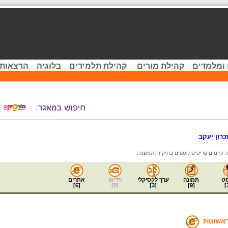
 ומלמדים
קהילת מורים
קהילת תלמידים
בלוגיה
הרצאות 
כרון יעקב
ט
תמונה
ערך לקסיקלי
וידיאו
אתרים
]
6
[
]
0
[
]
3
[
]
9
[
]
אשונות