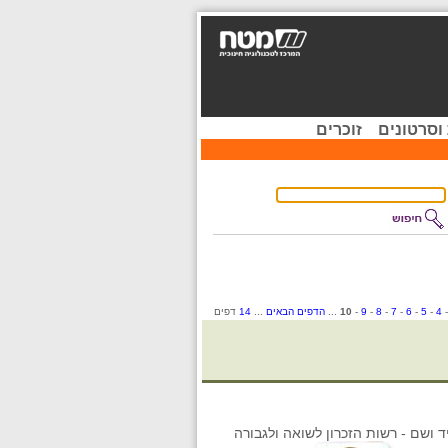
וסרטונים
זוכרים
4
-
5
-
6
-
7
-
8
-
9
-
10
...
הדפים הבאים
...
14
דפים