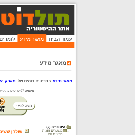
עמוד הבית
מאגר מידע
לומדים
מאגר מידע
מאגר מידע
>
פריטים דומים של
מאבק העמ
נמצאו:
97 פריטים בתיקייה זו. קיימים פריטים נוספים בתיקיות המשנה.
טקס
60
[
היסטוריה (2)
משטרים והגות
שולחן ששימש
מדינית (9)