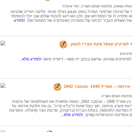
הצלה (שואה)
,
מלחמת העולם השנייה
,
יהודי איטליה
של פרננדו פצ'יפיצ'י המכיל בתוכו מנגנון נעילה פנימי. פליטה יהודייה שהגיעה
א סיפרה לו על המתרחש שם, ולכן הוא דאג להכנת שולחן שבו יוכל להסתתר
ת השולחן העביר לביתה של המזכירה האיטלקייה של המפעל שלו.
/למידע
 לפרטיזן שנפל מאת חבריו לנשק
פרטיזנים
פרטיזנים שנהרגו, שרשם בכתב ידו משה - דיאדיה מישה
/למידע מלא...
– אפריל 1940- נובמבר 1942
מלחמת העולם השנייה
מערב אירופה בין אפריל 1940 – נובמבר 1942, המפה מתארת את השתלטותה של גרמניה
נות מערב אירופה, תוך ניצול שיטת ה"בליץ-קריג", וכן את חלוקת אירופה על
 המדינות הלוחמות, בעלות הברית (בריטניה), מדינות הציר (איטליה, והמדינות
 והמדינות הניטראליות (שויץ).
/למידע מלא...