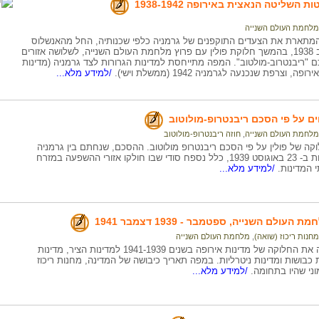
שליטה הנאצית באירופה 1938-1942
מלחמת העולם השנייה
מתארת את הצעדים התוקפנים של גרמניה כלפי שכנותיה, החל מהאנשלוס
של אוסטריה ב 1938, בהמשך חלוקת פולין עם פרוץ מלחמת העולם השנייה, לשלושה אזורים
"ריבנטרוב-מולטוב". המפה מתייחסת למדינות הגרורות לצד גרמניה (מדינות
, וצרפת שנכנעה לגרמניה 1942 (ממשלת וישי).
/למידע מלא...
 על פי הסכם ריבנטרופ-מולוטוב
מלחמת העולם השנייה
,
חוזה ריבנטרופ-מולוטוב
קה של פולין על פי הסכם ריבנטרופ מולוטוב. ההסכם, שנחתם בין גרמניה
לברית המועצות ב- 23 באוגוסט 1939, כלל נספח סודי שבו חולקו אזורי ההשפעה במזרח
י המדינות.
/למידע מלא...
עולם השנייה, ספטמבר - 1939 דצמבר 1941
מחנות ריכוז (שואה)
,
מלחמת העולם השנייה
המפה מדגימה את החלוקה של מדינות אירופה בשנים 1941-1939 למדינות הציר, מדינות
ת כבושות ומדינות ניטרליות. במפה תאריך כיבושה של המדינה, מחנות ריכוז
וני שהיו בתחומה.
/למידע מלא...