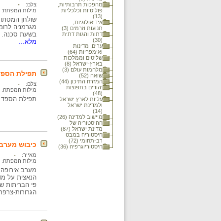
מהפכות תרבותיות,
צלם:
-
פוליטיות וכלכליות
מילות המפתח:
(13)
שולחן המסתור 
אידיאולוגיות,
מגרמניה לרומ
תנועות וזרמים (3)
בשעת סכנה. א
דתות והגות דתית
(30)
מלא...
ערים, מדינות
ואימפריות (64)
שליטים וממלכות
בארץ-ישראל (8)
מלחמות עולם (3)
תפילת הספד
שואה (52)
המזרח התיכון (44)
צלם:
-
יהודים בתפוצות
מילות המפתח:
(48)
תפילת הספד ל
עליות לארץ ישראל
ולמדינת ישראל
(14)
מיישוב למדינה (26)
ההיסטוריה של
מדינת ישראל (87)
היסטוריה במבט
רב-תחומי (72)
כיבוש מערב אירופה 
היסטוריוגרפיה (36)
מאייר:
-
מילות המפתח:
הנאצית על מדי
פי הבריתות של
הגרורות-צרפת)