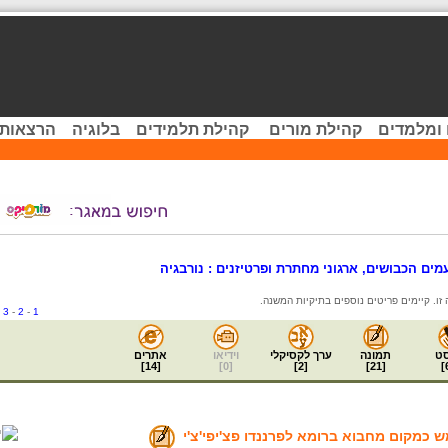
 ומלמדים
קהילת מורים
קהילת תלמידים
בלוגיה
הרצאות 
ים הכבושים, ארגוני מחתרת ופרטיזנים : נורבגיה
-
3
-
2
-
1
ט
תמונה
ערך לקסיקלי
וידיאו
אתרים
]
14
[
]
0
[
]
2
[
]
21
[
]
 כמקום מחבוא ברומא לפרננדו פצ'יפי'צ'י