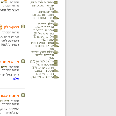
מהפכות תרבותיות,
מחברת:
שרה נ
פוליטיות וכלכליות
מילות המפתח:
(13)
ראשי פלוגות-ע
אידיאולוגיות,
תנועות וזרמים (3)
דתות והגות דתית
(30)
ערים, מדינות
ברגן-בלזן
ואימפריות (64)
שליטים וממלכות
מילות המפתח:
בארץ-ישראל (8)
מלחמות עולם (3)
שואה (52)
המזרח התיכון (44)
באפריל 1945 שוחרר המחנה על ידי הצבא הבריטי. משחרור המחנה ועד 1951 תפקד כמחנה עקורים.
יהודים בתפוצות
(48)
עליות לארץ ישראל
ולמדינת ישראל
(14)
מדוע איחר כל
מיישוב למדינה (26)
ההיסטוריה של
מחברת:
שרה נ
מדינת ישראל (87)
מילות המפתח:
היסטוריה במבט
רב-תחומי (72)
כיצד הצליחו ה
היסטוריוגרפיה (36)
מלא...
מחנות עבודה
מחבר:
שמואל 
מילות המפתח:
המאמר עוסק במ
הבולשוויזם, 