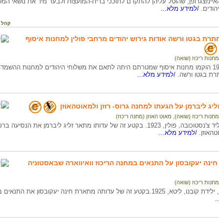
איינזצגרופן, שהוטל עליהן להתקדם לתוככי ברית-המועצות ולבער מיד את נושאי המש
הודים.
/למידע מלא...
קהל 
תרת בגטו ורשה אודות גירוש יהודים מרחבי פולין למחנות איסוף
מחנות ריכוז (שואה)
בסוף שנת 1942 הוקמו מחנות איסוף שמטרתם היתה לתאם את משלוחי היהודים למחנות הה
רת בגטו ורשה.
/למידע מלא...
ליג ליברמן על הגעתו למחנה גרוס- רוזן ולמאוטהאוזן
מחנות ריכוז (שואה)
,
מאוט האוזן (מחנה ריכוז)
ליברמן זליג, יליד צ'נסטוכובה, פולין, 1923. בקטע זה של עדותו מתאר זליג ליבר
טהאוזן.
/למידע מלא...
ינה יעקובסון על התנאים במחנה הריכוז וואיווארה שבאסטוניה
מחנות ריכוז (שואה)
ל עדותה מתארת חינה יעקובסון את התנאים במחנה הריכוז וואיווארה שבאסטוניה.
.