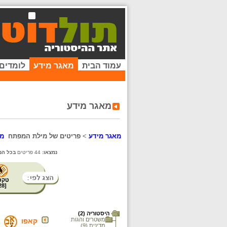
עמוד הבית
מאגר מידע
לומדים
מאגר מידע
מאגר מידע
>
פריטים של מילת המפתח
מח
נמצאו:
44 פריטים
בכל המ
טקס
28
[
היסטוריה (2)
משטרים והגות
קאפו
מדינית (9)