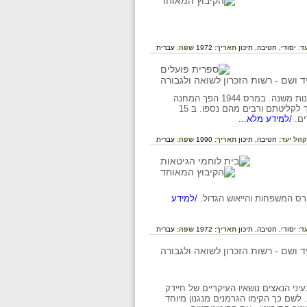
ד:
יסודי,
חטיבה,
תיכון
תאריך:
1972
שפה:
עברית
מחנה ריכוז בגרמניה, ממוקם בסקסוניה התחתית בצפון גרמניה. המחנה הוקם ב 1943 וכלל 5 מחנות משנה. במרס 1944 הפך המחנה
בהדרגה למחנה ריכוז, בזמן צעדות המוות הוצעדו יהודים רבים, ובהן 20,000 נשים, המחנה לא נערך לקליטתם ורבים מהם נספו. ב 15
/למידע מלא...
קהל יעד:
חטיבה,
תיכון
תאריך:
1990
שפה:
עברית
רס המשפחות והייאוש הגדול.
/למידע
ד:
יסודי,
חטיבה,
תיכון
תאריך:
1972
שפה:
עברית
ני הנאצים נושאיו העיקריים של חיידק
לשם כך הקימו הגרמנים מנגנון מיוחד