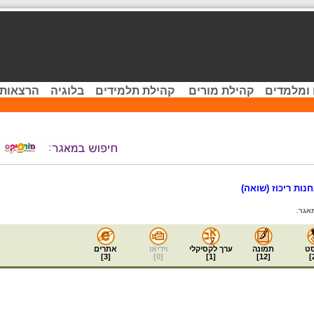
 ומלמדים
קהילת מורים
קהילת תלמידים
בלוגיה
הרצאות 
נות ריכוז (שואה)
אגר.
ט
תמונה
ערך לקסיקלי
וידיאו
אתרים
]
3
[
]
0
[
]
1
[
]
12
[
]