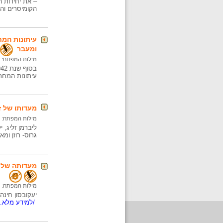
– את יחידות ה
הקומיסרים והי
עיתונות המח
ומעבר
מילות המפתח:
עיתונות המחת
מעדותו של ז
מילות המפתח:
גרוס- רוזן ומאו
מעדותה של ח
מילות המפתח:
יעקובסון חינה, ילידת קובנו, ליטא, 1925.בקטע זה ש
/למידע מלא..