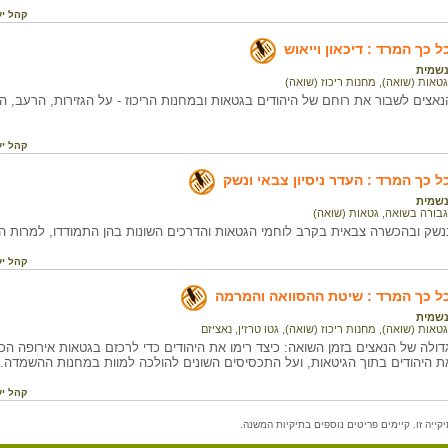
קהל יע
 כך המרד : דיכאון וייאוש
שמית
גטאות (שואה)
,
מחנות ריכוז (שואה)
נאצים לשבור את רוחם של היהודים בגטאות ובמחנות הריכוז - על הגזירות, הרעב, ה
קהל יע
ל כך המרד : העדר ניסיון צבאי ונשק
שמית
גבורה בשואה
,
גטאות (שואה)
שק ובהכשרה צבאית בקרב לוחמי הגטאות והדרכים השונות בהן התמודדו, למרות ה
קהל יע
ל כך המרד : שיטת ההסוואה והמרמה
שמית
גטאות (שואה)
,
מחנות ריכוז (שואה)
,
גטו טרזין
,
נאציזם
ולה של הנאצים בזמן השואה: כיצד רימו את היהודים כדי לרכזם בגטאות אירופה הכ
את היהודים בתוך הגיטאות, ועל התכסיסים השונים להולכה למוות במחנות ההשמדה.
קהל יע