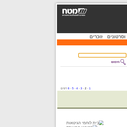
וסרטונים
זוכרים
1
-
2
-
3
-
4
-
5
-
6
דפים