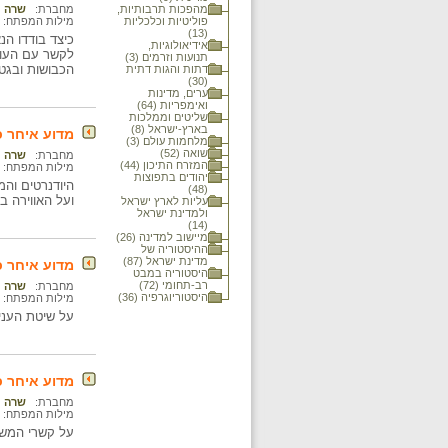
מהפכות תרבותיות,
מחברת:
שרה נ
פוליטיות וכלכליות
מילות המפתח:
(13)
כיצד בודדו ה
אידיאולוגיות,
לקשר עם העול
תנועות וזרמים (3)
הכבושות ובגט
דתות והגות דתית
(30)
ערים, מדינות
ואימפריות (64)
שליטים וממלכות
בארץ-ישראל (8)
מדוע איחר כ
מלחמות עולם (3)
שואה (52)
מחברת:
שרה נ
המזרח התיכון (44)
מילות המפתח:
יהודים בתפוצות
היודנרטים והמ
(48)
ועל האווירה ב
עליות לארץ ישראל
ולמדינת ישראל
(14)
מיישוב למדינה (26)
ההיסטוריה של
מדינת ישראל (87)
מדוע איחר כ
היסטוריה במבט
רב-תחומי (72)
מחברת:
שרה נ
היסטוריוגרפיה (36)
מילות המפתח:
על שיטת העני
מדוע איחר 
מחברת:
שרה נ
מילות המפתח:
על קשרי המשפ