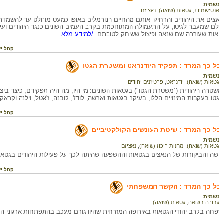
שמית
אנטישמיות
,
גטאות (שואה)
,
נאציזם
נאצים את היהודים והרחיקו אותם מהחיים הנורמלים באופן כמעט מוחלט עד להשמד
ם שמעבר לגיטו, על התעמולה המתוחכמת בקרב העמים השונים כנגד היהודים ועל 
אות שעוררה שם שנאה ופיצול ששיחק לטובתם.
/למידע מלא...
קהל יע
ל כך המרד : תפקיד היודנראט ומשטרת הגטו
שמית
גטאות (שואה)
,
יודנראט
,
פרטיזנים יהודים
שטרה היהודית ("משטרת הגטו") בגטאות השונים: מי היו, מה היה תפקידם, כיצד ביצ
גטו בעקבות המינויים הללו, בעיקר בגטאות וארשה, לודז', קובנה, ז'אטל, וילנה וקראקו
קהל יע
ל כך המרד : שיטת העונשים הקולקטיביים
שמית
גטאות (שואה)
,
מחנות ריכוז (שואה)
,
נאציזם
שה והביקורות של הנאצים בגטאות וההשפעה שהיתה לכך על פעילות היהודים בגטאות
קהל יע
כל כך המרד : הקשר המשפחתי
שמית
גבורה בשואה
,
גטאות (שואה)
חה בקרב יהודי הגטאות באירופה המזרחית שהיוו גורם מעכב בהתפתחות ארגוני-ה