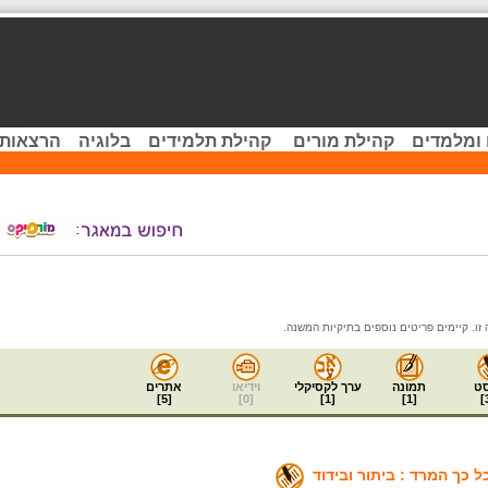
 ומלמדים
קהילת מורים
קהילת תלמידים
בלוגיה
הרצאות 
ט
תמונה
ערך לקסיקלי
וידיאו
אתרים
]
5
[
]
0
[
]
1
[
]
1
[
]
 כך המרד : ביתור ובידוד