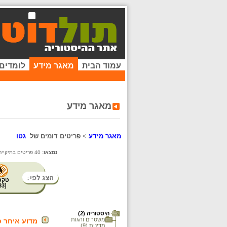
עמוד הבית
מאגר מידע
לומדים
מאגר מידע
מאגר מידע
>
פריטים דומים של
גטו
נמצאו:
40 פריטים בתיקייה זו. קיימים פריטים נוספים בתיקיות המשנה.
טקס
33
[
היסטוריה (2)
משטרים והגות
מדוע איחר כל
מדינית (9)