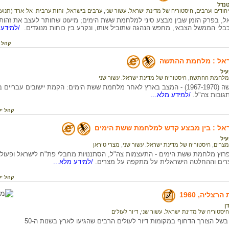
טנדל
יהודים וערבים
,
היסטוריה של מדינת ישראל. עשור שני
,
ערבים בישראל
,
זהות ערבית
,
אל-ארד (תנועה
אל, בפרק הזמן שבין מבצע סיני למלחמת ששת הימים; מיעוט שחותר לעצב את זהותו 
לי הממשל הצבאי, מחפש הנהגה שתוביל אותו, ונקרע בין כוחות מנוגדים.
/למידע 
קהל 
אל : מלחמת ההתשה
עיל
מלחמת ההתשה
,
היסטוריה של מדינת ישראל. עשור שני
מלחמת ההתשה (1967-1970) - המצב בארץ לאחר מלחמת ששת הימים: הקמת יישובים ע
גובות צה"ל.
/למידע מלא...
קהל יע
אל : בין מבצע קדש למלחמת ששת הימים
עיל
מצרים
,
היסטוריה של מדינת ישראל. עשור שני
,
מצרי טיראן
פרוץ מלחמת ששת הימים - התעצמות צה"ל, הסתננויות מחבלי פת"ח לישראל ופעולו
צרים וההחלטה הישראלית על מתקפה על מצרים.
/למידע מלא...
קהל יע
רצליה, 1960
ן
היסטוריה של מדינת ישראל. עשור שני
,
דיור לעולים
השיכונים נבנו בשל הצורך הדחוף במקומות דיור לעולים הרבים שהגיעו לארץ בשנות ה-50