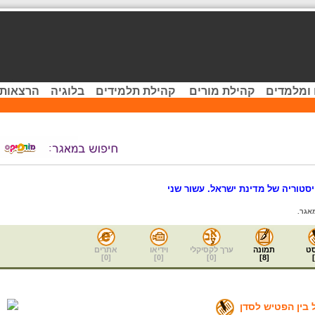
 ומלמדים
קהילת מורים
קהילת תלמידים
בלוגיה
הרצאות 
סטוריה של מדינת ישראל. עשור שני
אגר.
ט
תמונה
ערך לקסיקלי
וידיאו
אתרים
]
0
[
]
0
[
]
0
[
]
8
[
]
 בין הפטיש לסדן