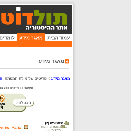
עמוד הבית
מאגר מידע
לומדים
מאגר מידע
מאגר מידע
>
פריטים של מילת המפתח
הי
נמצאו:
11 פריטים
בכל המ
טקס
3
[
היסטוריה (2)
משטרים והגות
ערביי ישראל
מדינית (9)