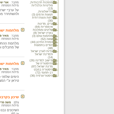
מהפכות תרבותיות,
מחבר:
אורי ש
פוליטיות וכלכליות
מילות המפתח:
(13)
על ערביי ישר
אידיאולוגיות,
ולהשתחרר מכב
תנועות וזרמים (3)
דתות והגות דתית
(30)
ערים, מדינות
ואימפריות (64)
שליטים וממלכות
מלחמות ישר
בארץ-ישראל (8)
מחבר:
מאיר פ
מלחמות עולם (3)
מילות המפתח:
שואה (52)
המזרח התיכון (44)
יהודים בתפוצות
של מחבלים ות
(48)
עליות לארץ ישראל
ולמדינת ישראל
(14)
מיישוב למדינה (26)
מלחמות ישר
ההיסטוריה של
מדינת ישראל (87)
מחבר:
מאיר פ
היסטוריה במבט
מילות המפתח:
רב-תחומי (72)
היסטוריוגרפיה (36)
הימים שלפני 
טיראן ע"י המ
שיכון בקרבת ה
צלם:
משה פריד
מילות המפתח:
וה-60.