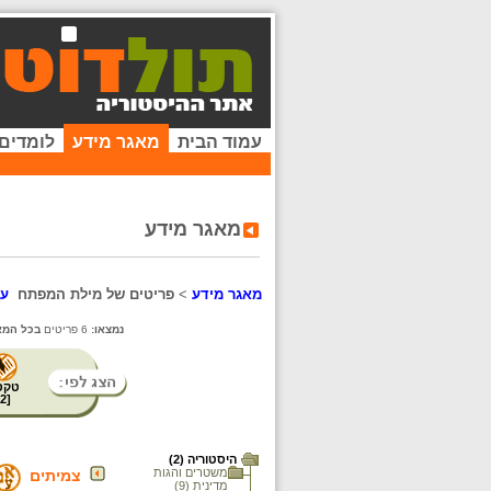
עמוד הבית
מאגר מידע
לומדים
מאגר מידע
מאגר מידע
>
פריטים של מילת המפתח
עב
נמצאו:
6 פריטים
בכל המא
טקס
2
[
היסטוריה (2)
משטרים והגות
צמיתים
מדינית (9)