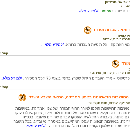
 אביאלי-טביביאן
עבדות
דים שחיו ב
.
/למידע מלא...
אחוזה
ברומא : עבדות ופדות
ארקופינו
חברה רומית
,
עבדות
רומא העתיקה - על תופעת העבדות ברומא.
/למידע מלא...
קהל יע
ורד
חברה רומית
,
עבדות
,
ספרטקוס
וס" - מרד העבדים הגדול שפרץ ברומי בשנת 73' לפני הספירה.
/למידע מלא...
קהל יע
המושבות הראשונות בצפון אמריקה, המאה השבע עשרה
אמריקה
,
עבדות
,
חוות חקלאיות
ושבות הראשונות הוקמו לאורך החוף המזרחי של צפון אמריקה. במושבות
תחה חברה חקלאית שהתבססה על חוות גדולות מאוד, שבהן גידלו בעיקר
גם כותנה. בעבודה החקלאית הועסקו עבדים שחורים שהובאו בכפייה
יקה. במושבות הצפוניות עסקו המתיישבים במסחר ימי ובדיג. בכל מושבה
ים מוסדות שלטון מקומיים והם ניהלו את החיים בה.
/למידע מלא...