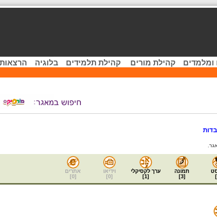
 ומלמדים
קהילת מורים
קהילת תלמידים
בלוגיה
הרצאות 
דות
גר.
ט
תמונה
ערך לקסיקלי
וידיאו
אתרים
]
0
[
]
0
[
]
1
[
]
3
[
]