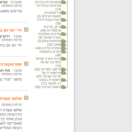
מהפכות תרבותיות,
מחברת:
קציעה
פוליטיות וכלכליות
מילות המפתח:
(13)
אריסים משועב
אידיאולוגיות,
תנועות וזרמים (3)
דתות והגות דתית
(30)
ערים, מדינות
חיי יום יום 
ואימפריות (64)
שליטים וממלכות
מחבר:
ז'רום ק
בארץ-ישראל (8)
מילות המפתח:
מלחמות עולם (3)
שואה (52)
חיי יום יום ב
המזרח התיכון (44)
יהודים בתפוצות
(48)
עליות לארץ ישראל
ולמדינת ישראל
ספרטקוס המ
(14)
מיישוב למדינה (26)
מחבר:
מתי רגב
ההיסטוריה של
מילות המפתח:
מדינת ישראל (87)
סיפור "מרד ספרטק
היסטוריה במבט
רב-תחומי (72)
היסטוריוגרפיה (36)
שלוש עשרה 
מילות המפתח:
שלוש עשרה המ
הדרומיות התפ
טבק ואחר כך 
מאפריקה לאמר
הקימו המתיישב