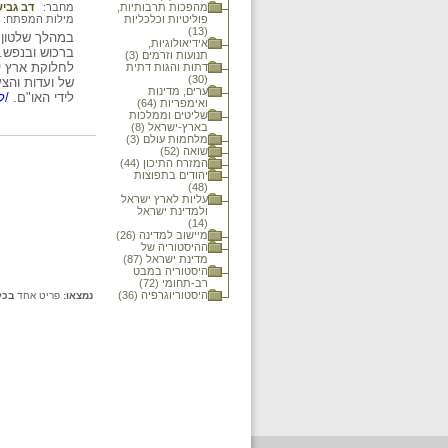
מהפכות תרבותיות,
מחבר:
דב גבי
פוליטיות וכלכליות
מילות המפתח:
(13)
במהלך שלטון ה
אידיאולוגיות,
תנועות וזרמים (3)
לחלוקת ארץ י
דתות והגות דתית
(30)
של ועדות והצע
ערים, מדינות
לידי האו"ם.
/למ
ואימפריות (64)
שליטים וממלכות
בארץ-ישראל (8)
מלחמות עולם (3)
שואה (52)
המזרח התיכון (44)
יהודים בתפוצות
(48)
עליות לארץ ישראל
ולמדינת ישראל
(14)
מיישוב למדינה (26)
ההיסטוריה של
מדינת ישראל (87)
היסטוריה במבט
רב-תחומי (72)
היסטוריוגרפיה (36)
נמצאו:
פריט אחד
בכל