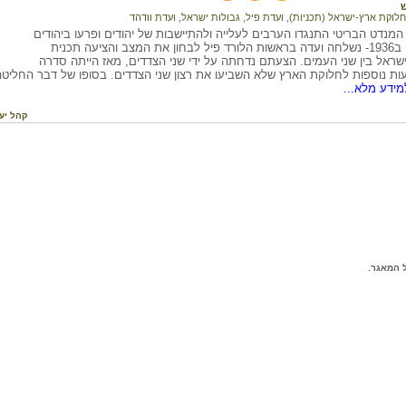
ש
חלוקת ארץ-ישראל (תכניות)
,
ועדת פיל
,
גבולות ישראל
,
ועדת וודהד
מנדט הבריטי התנגדו הערבים לעלייה ולהתיישבות של יהודים ופרעו ביהודים
ברכוש ובנפש. ב1936- נשלחה ועדה בראשות הלורד פיל לבחון את המצב והציעה תכנית
שראל בין שני העמים. הצעתם נדחתה על ידי שני הצדדים, מאז הייתה סדרה
ות נוספות לחלוקת הארץ שלא השביעו את רצון שני הצדדים. בסופו של דבר החליטה 
ידע מלא...
קהל יע
 המאגר.