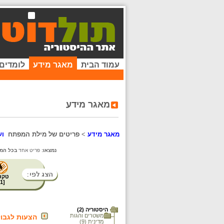
עמוד הבית
מאגר מידע
לומדים
מאגר מידע
מאגר מידע
>
פריטים של מילת המפתח
וע
נמצאו:
פריט אחד
בכל המא
טקס
1
[
היסטוריה (2)
משטרים והגות
הצעות לגבו
מדינית (9)