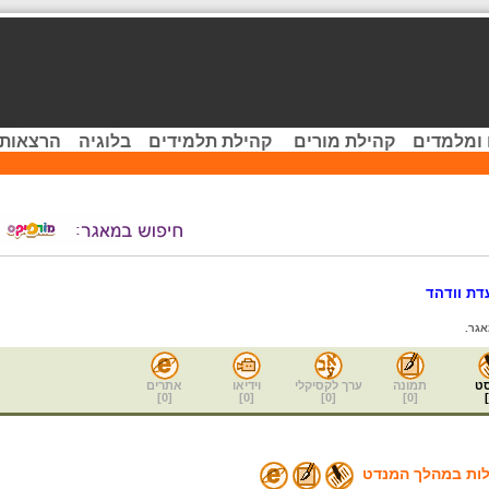
 ומלמדים
קהילת מורים
קהילת תלמידים
בלוגיה
הרצאות 
דת וודהד
גר.
ט
תמונה
ערך לקסיקלי
וידיאו
אתרים
]
0
[
]
0
[
]
0
[
]
0
[
]
לות במהלך המנדט