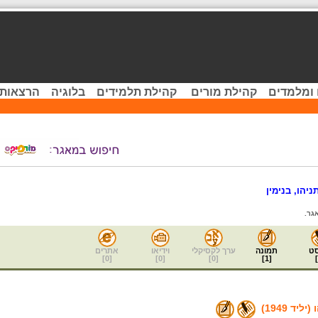
 ומלמדים
קהילת מורים
קהילת תלמידים
בלוגיה
הרצאות 
ניהו, בנימין
גר.
ט
תמונה
ערך לקסיקלי
וידיאו
אתרים
]
0
[
]
0
[
]
0
[
]
1
[
]
ליד 1949)