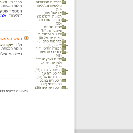
מהפכות תרבותיות,
מחברים:
מאיר 
פוליטיות וכלכליות
מילות המפתח:
(13)
המסמך עוסק ב
אידיאולוגיות,
"הליכוד".
/למי
תנועות וזרמים (3)
דתות והגות דתית
(30)
ערים, מדינות
ואימפריות (64)
שליטים וממלכות
בארץ-ישראל (8)
ראש הממשלה 
מלחמות עולם (3)
שואה (52)
צלם:
יעקב סער
המזרח התיכון (44)
מילות המפתח:
יהודים בתפוצות
ראש הממשלה בנימ
(48)
עליות לארץ ישראל
ולמדינת ישראל
(14)
מיישוב למדינה (26)
ההיסטוריה של
מדינת ישראל (87)
היסטוריה במבט
רב-תחומי (72)
היסטוריוגרפיה (36)
נמצאו:
2 פריטים
בכל 