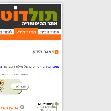
עמוד הבית
מאגר מידע
לומדים
מאגר מידע
מאגר מידע
>
פריטים של מילת המפתח
נת
נמצאו:
2 פריטים
בכל המא
טקס
1
[
היסטוריה (2)
משטרים והגות
בנימין נתניהו (י
מדינית (9)