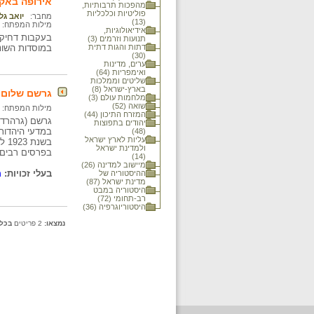
אירופה באק
מהפכות תרבותיות,
פוליטיות וכלכליות
מחבר:
יואב גל
(13)
מילות המפתח:
אידיאולוגיות,
בעקבות דחיקת
תנועות וזרמים (3)
דתות והגות דתית
במוסדות השונ
(30)
ערים, מדינות
ואימפריות (64)
שליטים וממלכות
בארץ-ישראל (8)
גרשם שלום
מלחמות עולם (3)
שואה (52)
מילות המפתח:
המזרח התיכון (44)
יהודים בתפוצות
(48)
עליות לארץ ישראל
בש
ולמדינת ישראל
בפרסים רבים, 
(14)
מיישוב למדינה (26)
בעלי זכויות:
מ
ההיסטוריה של
מדינת ישראל (87)
היסטוריה במבט
רב-תחומי (72)
היסטוריוגרפיה (36)
נמצאו:
2 פריטים
בכל 