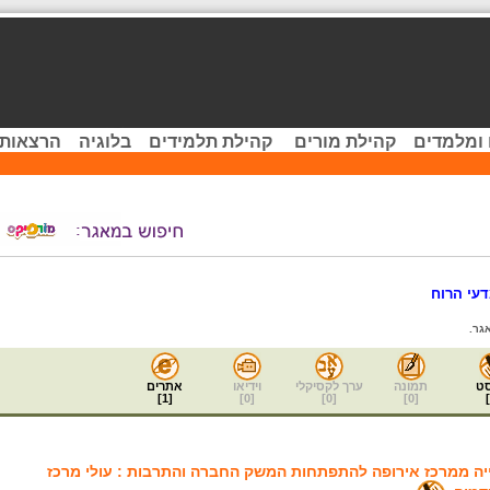
 ומלמדים
קהילת מורים
קהילת תלמידים
בלוגיה
הרצאות 
עי הרוח
גר.
ט
תמונה
ערך לקסיקלי
וידיאו
אתרים
]
1
[
]
0
[
]
0
[
]
0
[
]
ה ממרכז אירופה להתפתחות המשק החברה והתרבות : עולי מרכז