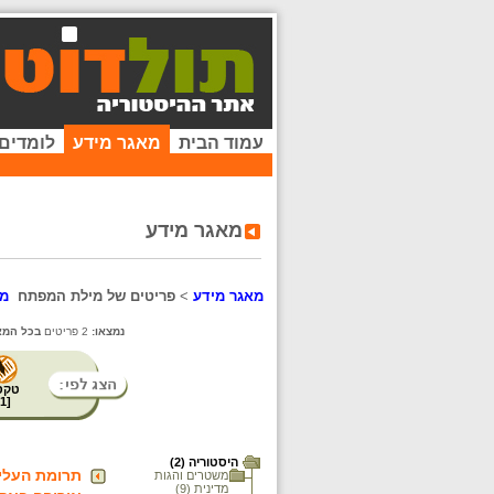
עמוד הבית
מאגר מידע
לומדים
מאגר מידע
מאגר מידע
>
פריטים של מילת המפתח
מד
נמצאו:
2 פריטים
בכל המא
טקס
1
[
היסטוריה (2)
תרומת העליי
משטרים והגות
מדינית (9)