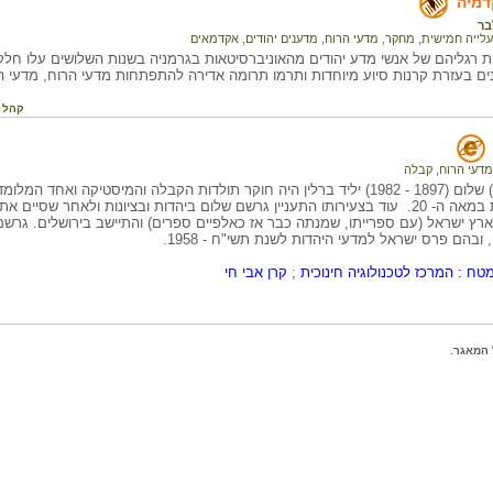
דמיה
בר
עלייה חמישית
,
מחקר
,
מדעי הרוח
,
מדענים יהודים
,
אקדמאים
 רגליהם של אנשי מדע יהודים מהאוניברסיטאות בגרמניה בשנות השלושים עלו חלק
ים בעזרת קרנות סיוע מיוחדות ותרמו תרומה אדירה להתפתחות מדעי הרוח, מדעי
קהל 
מדעי הרוח
,
קבלה
גרשם (גרהרד) שלום (1897 - 1982) יליד ברלין היה חוקר תולדות הקבלה והמיסטיקה ואחד ה
במדעי היהדות במאה ה- 20. עוד בצעירותו התעניין גרשם שלום ביהדות ובציונות ולאחר שסיים 
נת 1923 לארץ ישראל (עם ספרייתו, שמנתה כבר אז כאלפיים ספרים) והתיישב בירושלים. גרש
ובהם פרס ישראל למדעי היהדות לשנת תשי"ח - 1958.
טח : המרכז לטכנולוגיה חינוכית
;
קרן אבי חי
המאגר.