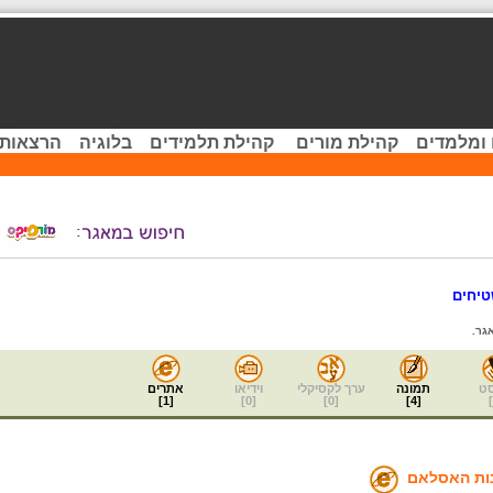
 ומלמדים
קהילת מורים
קהילת תלמידים
בלוגיה
הרצאות 
יחים
גר.
ט
תמונה
ערך לקסיקלי
וידיאו
אתרים
]
1
[
]
0
[
]
0
[
]
4
[
]
ות האסלאם