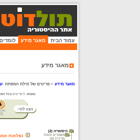
עמוד הבית
מאגר מידע
לומדים
מאגר מידע
מאגר מידע
>
פריטים של מילת המפתח
שט
נמצאו:
5 פריטים
בכל המא
טקס
0
[
היסטוריה (2)
משטרים והגות
נפלאות אמנ
מדינית (9)