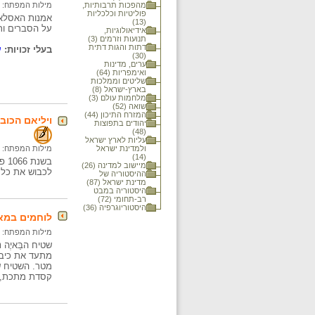
מהפכות תרבותיות,
מילות המפתח:
פוליטיות וכלכליות
אמנות האסלאם
(13)
על הסברים ותמ
אידיאולוגיות,
תנועות וזרמים (3)
דתות והגות דתית
בעלי זכויות:
ע
(30)
ערים, מדינות
ואימפריות (64)
שליטים וממלכות
בארץ-ישראל (8)
מלחמות עולם (3)
שואה (52)
המזרח התיכון (44)
ויליאם הכוב
יהודים בתפוצות
(48)
עליות לארץ ישראל
ולמדינת ישראל
מילות המפתח:
(14)
בשנ
מיישוב למדינה (26)
לכבוש את כל ה
ההיסטוריה של
מדינת ישראל (87)
היסטוריה במבט
רב-תחומי (72)
היסטוריוגרפיה (36)
לוחמים במאה
מילות המפתח:
שטיח הבַּאיֶה
מטר. השטיח שמ
קסדת מתכת, ש