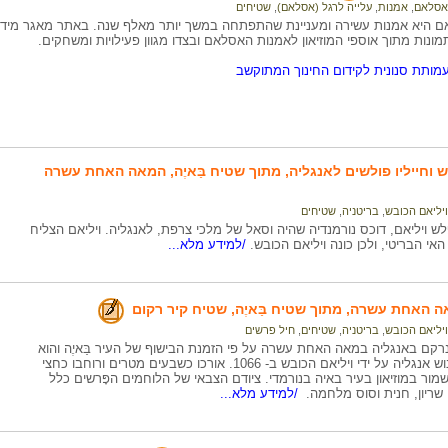
אסלאם
,
אמנות
,
עלייה לרגל (אסלאם)
,
שטיחים
 היא אמנות עשירה ומעניינת שהתפתחה במשך יותר מאלף שנה. באתר מאגר מיד
ונות מתוך אוספי המוזיאון לאמנות האסלאם ובצדו מגוון פעילויות ומשחקים.
מותת סנונית לקידום החינוך המתוקשב
ש וחייליו פולשים לאנגליה, מתוך שטיח בַּאיֶה, המאה האחת עשרה
ויליאם הכובש
,
בריטניה
,
שטיחים
ת 1066 פלש ויליאם, דוכס נורמנדיה שהיה וסאל של מלכי צרפת, לאנגליה. ויליאם הצליח
אי הבריטי, ולכן כונה ויליאם הכובש.
/למידע מלא...
 האחת עשרה, מתוך שטיח בַּאיֶה, שטיח קיר רקום
ויליאם הכובש
,
בריטניה
,
שטיחים
,
חיל פרשים
 נרקם באנגליה במאה האחת עשרה על פי הזמנת הבישוף של העיר בַּאיֶה והוא
מתעד את כיבוש אנגליה על ידי ויליאם הכובש ב- 1066. אורכו כשבעים מטרים ורוחבו כחצי
ור במוזיאון בעיר באיה בנורמדי. ציודם הצבאי של הלוחמים הפָּרשים כלל
ריון, חנית וסוס מלחמה.
/למידע מלא...