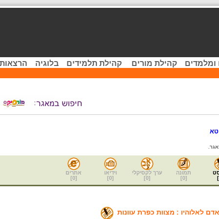
 ומלמדים
קהילת מורים
קהילת תלמידים
בלוגיה
הרצאות 
טא
גר.
ט
תמונה
ערך לקסיקלי
וידיאו
אתרים
]
0
[
]
0
[
]
0
[
]
0
[
]
דם לאלוהיו : מצוות כפרת עוונות