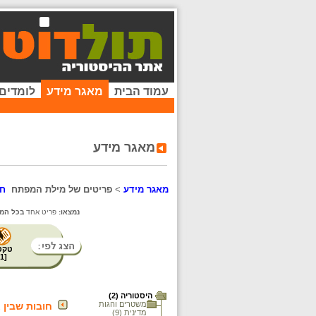
עמוד הבית
מאגר מידע
לומדים
מאגר מידע
מאגר מידע
>
פריטים של מילת המפתח
ח
נמצאו:
פריט אחד
בכל המא
טקס
1
[
היסטוריה (2)
משטרים והגות
חובות שבין א
מדינית (9)