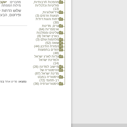
מהפכות תרבותיות,
מחברים:
יעקב
פוליטיות וכלכליות
מילות המפתח:
(13)
שלוש הדתות ק
אידיאולוגיות,
ופירוטם, הבע
תנועות וזרמים (3)
דתות והגות דתית
(30)
ערים, מדינות
ואימפריות (64)
שליטים וממלכות
בארץ-ישראל (8)
מלחמות עולם (3)
שואה (52)
המזרח התיכון (44)
יהודים בתפוצות
(48)
עליות לארץ ישראל
ולמדינת ישראל
(14)
מיישוב למדינה (26)
ההיסטוריה של
מדינת ישראל (87)
היסטוריה במבט
רב-תחומי (72)
נמצאו:
פריט אחד
בכל
היסטוריוגרפיה (36)