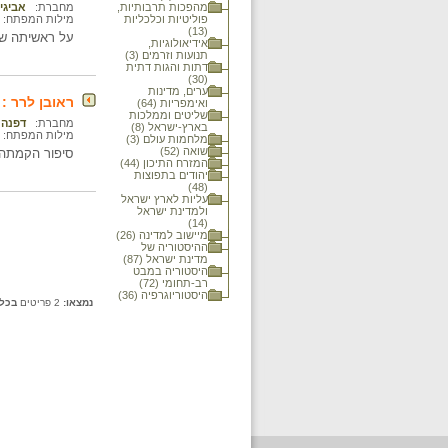
מהפכות תרבותיות,
מחברת:
אביגיל
פוליטיות וכלכליות
מילות המפתח:
(13)
על ראשיתה של 
אידיאולוגיות,
תנועות וזרמים (3)
דתות והגות דתית
(30)
ערים, מדינות
ראובן לרר :
ואימפריות (64)
שליטים וממלכות
מחברת:
דפנה 
בארץ-ישראל (8)
מילות המפתח:
מלחמות עולם (3)
שואה (52)
סיפור הקמתה ש
המזרח התיכון (44)
יהודים בתפוצות
(48)
עליות לארץ ישראל
ולמדינת ישראל
(14)
מיישוב למדינה (26)
ההיסטוריה של
מדינת ישראל (87)
היסטוריה במבט
רב-תחומי (72)
היסטוריוגרפיה (36)
נמצאו:
2 פריטים
בכל 