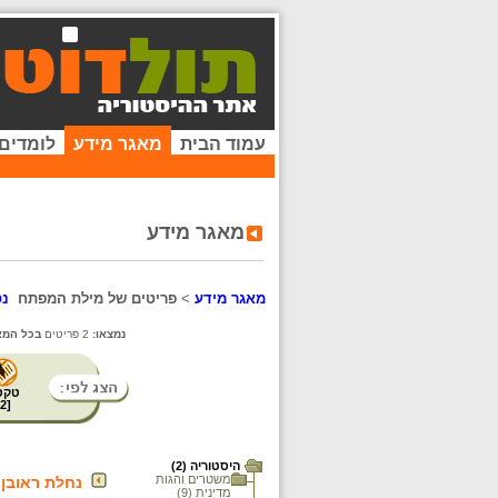
עמוד הבית
מאגר מידע
לומדים
מאגר מידע
מאגר מידע
>
פריטים של מילת המפתח
נס
נמצאו:
2 פריטים
בכל המא
טקס
2
[
היסטוריה (2)
משטרים והגות
נחלת ראובן 
מדינית (9)