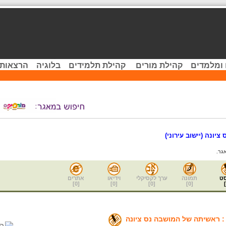
 ומלמדים
קהילת מורים
קהילת תלמידים
בלוגיה
הרצאות 
 ציונה (יישוב עירוני)
גר.
ט
תמונה
ערך לקסיקלי
וידיאו
אתרים
]
0
[
]
0
[
]
0
[
]
0
[
]
: ראשיתה של המושבה נס ציונה