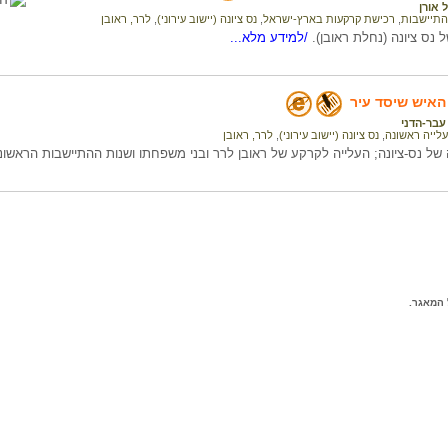
 אורן
התיישבות
,
רכישת קרקעות בארץ-ישראל
,
נס ציונה (יישוב עירוני)
,
לרר, ראובן
נס ציונה (נחלת ראובן).
/למידע מלא...
 האיש שיסד עיר
עבר-הדני
עלייה ראשונה
,
נס ציונה (יישוב עירוני)
,
לרר, ראובן
ל נס-ציונה; העלייה לקרקע של ראובן לרר ובני משפחתו ושנות ההתיישבות הראשונו
המאגר.