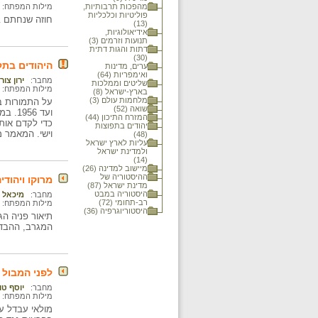
מהפכות תרבותיות,
מילות המפתח:
פוליטיות וכלכליות
חוזה שנחתם ב- 30 במרץ 1912 בעיר פאס שבמרוקו והפך את מרוקו למדינת 
(13)
אידיאולוגיות,
תנועות וזרמים (3)
דתות והגות דתית
(30)
היהודים בתק
ערים, מדינות
ואימפריות (64)
מחבר:
ירון צור
שליטים וממלכות
מילות המפתח:
בארץ-ישראל (8)
מלחמות עולם (3)
שואה (52)
ועד 6
המזרח התיכון (44)
כדי לקדם אות
יהודים בתפוצות
וישי. המאמר מסתיים ב
(48)
עליות לארץ ישראל
ולמדינת ישראל
(14)
מיישוב למדינה (26)
ההיסטוריה של
מרוקו ויהודי
מדינת ישראל (87)
היסטוריה במבט
מחבר:
מיכאל 
רב-תחומי (72)
מילות המפתח:
היסטוריוגרפיה (36)
תיאור פניה הג
המגרב, ההבדל
לפני המבול : מולא
מחבר:
יוסף טו
מילות המפתח:
מולאי עבדל עז