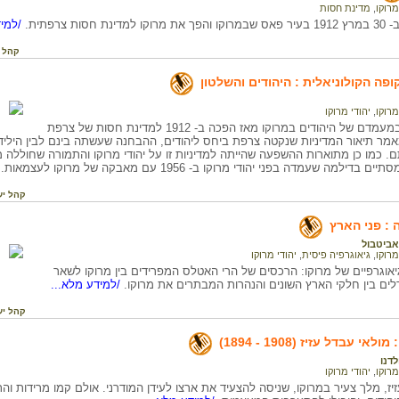
מרוקו
,
מדינת חסות
חסות צרפתית.
/למיד
קהל 
ופה הקולוניאלית : היהודים והשלטון
מרוקו
,
יהודי מרוקו
על התמורות במעמדם של היהודים במרוקו מאז הפכה ב- 1912 למדינת חסות של צרפת
195. במאמר תיאור המדיניות שנקטה צרפת ביחס ליהודים, ההבחנה שעשתה בינם לבין ה
ם. כמו כן מתוארות ההשפעה שהייתה למדיניות זו על יהודי מרוקו והתמורה שחוללה
דילמה שעמדה בפני יהודי מרוקו ב- 1956 עם מאבקה של מרוקו לעצמאות.
/
קהל יע
ה : פני הארץ
אביטבול
מרוקו
,
גיאוגרפיה פיסית
,
יהודי מרוקו
יאוגרפיים של מרוקו: הרכסים של הרי האטלס המפרידים בין מרוקו לשאר
ים בין חלקי הארץ השונים והנהרות המבתרים את מרוקו.
/למידע מלא...
קהל יע
י עבדל עזיז (1908 - 1894)
לדנו
מרוקו
,
יהודי מרוקו
יז, מלך צעיר במרוקו, שניסה להצעיד את ארצו לעידן המודרני. אולם קמו מרידות והת