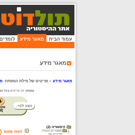
עמוד הבית
מאגר מידע
לומדים
מאגר מידע
מאגר מידע
>
פריטים של מילת המפתח
מר
נמצאו:
10 פריטים
בכל המ
טקס
8
[
היסטוריה (2)
משטרים והגות
חוזה פאס
מדינית (9)