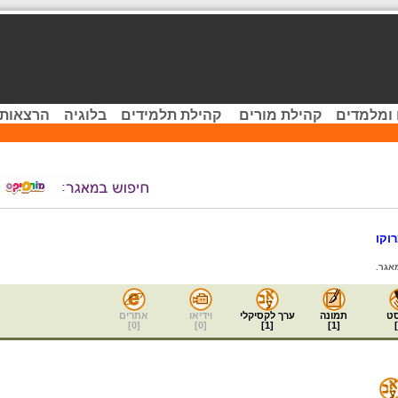
 ומלמדים
קהילת מורים
קהילת תלמידים
בלוגיה
הרצאות 
וקו
אגר.
ט
תמונה
ערך לקסיקלי
וידיאו
אתרים
]
0
[
]
0
[
]
1
[
]
1
[
]