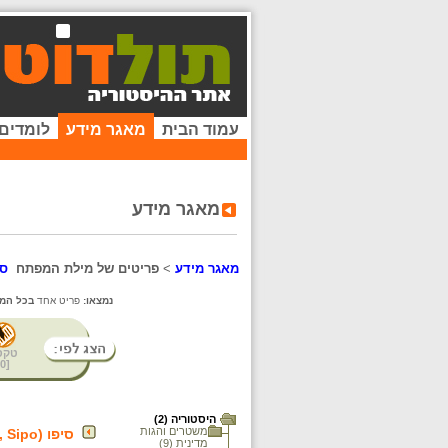
עמוד הבית
מאגר מידע
לומדים
מאגר מידע
מאגר מידע
>
פריטים של מילת המפתח
סי
נמצאו:
פריט אחד
בכל המא
טקס
0
[
היסטוריה (2)
משטרים והגות
סיפו (Sicherheitspolizei, Sipo)
מדינית (9)