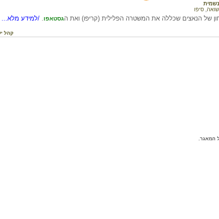
שמית
שואה
,
סיפו
 של הנאצים שכללה את המשטרה הפלילית (קריפו) ואת ה
.
/למידע מלא...
גסטאפו
קהל יע
 המאגר.