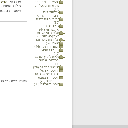
מהפכות תרבותיות,
מחברת:
שרה נ
פוליטיות וכלכליות
מילות המפתח:
(13)
משטרת-הבטחון
אידיאולוגיות,
תנועות וזרמים (3)
דתות והגות דתית
(30)
ערים, מדינות
ואימפריות (64)
שליטים וממלכות
בארץ-ישראל (8)
מלחמות עולם (3)
שואה (52)
המזרח התיכון (44)
יהודים בתפוצות
(48)
עליות לארץ ישראל
ולמדינת ישראל
(14)
מיישוב למדינה (26)
ההיסטוריה של
מדינת ישראל (87)
היסטוריה במבט
רב-תחומי (72)
נמצאו:
פריט אחד
בכל
היסטוריוגרפיה (36)