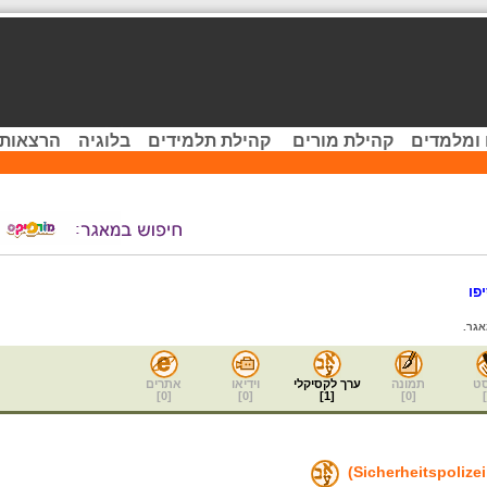
 ומלמדים
קהילת מורים
קהילת תלמידים
בלוגיה
הרצאות 
פו
גר.
ט
תמונה
ערך לקסיקלי
וידיאו
אתרים
]
0
[
]
0
[
]
1
[
]
0
[
]