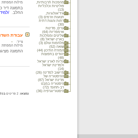
מהפכות תרבותיות,
מילות המפתח:
פוליטיות וכלכליות
בתמונה דיר כב
(13)
החלב.
/למידע
אידיאולוגיות,
תנועות וזרמים (3)
דתות והגות דתית
(30)
ערים, מדינות
ואימפריות (64)
עבודת השדה,
שליטים וממלכות
בארץ-ישראל (8)
צייר:
-
מלחמות עולם (3)
מילות המפתח:
שואה (52)
המזרח התיכון (44)
התמונה מציגה
יהודים בתפוצות
(48)
עליות לארץ ישראל
ולמדינת ישראל
(14)
מיישוב למדינה (26)
ההיסטוריה של
מדינת ישראל (87)
היסטוריה במבט
רב-תחומי (72)
היסטוריוגרפיה (36)
נמצאו:
2 פריטים
בכל 