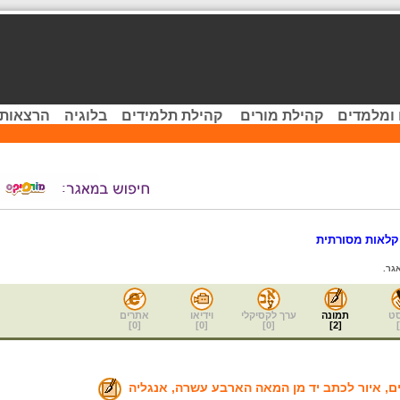
 ומלמדים
קהילת מורים
קהילת תלמידים
בלוגיה
הרצאות 
לאות מסורתית
גר.
ט
תמונה
ערך לקסיקלי
וידיאו
אתרים
]
0
[
]
0
[
]
0
[
]
2
[
]
, איור לכתב יד מן המאה הארבע עשרה, אנגליה