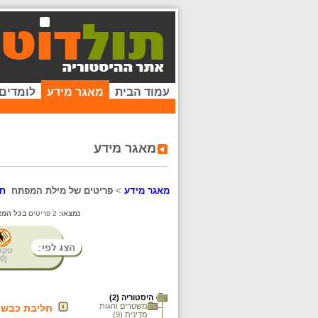
עמוד הבית
מאגר מידע
לומדים
מאגר מידע
מאגר מידע
>
פריטים של מילת המפתח
חק
נמצאו:
2 פריטים
בכל המא
טקס
0
[
היסטוריה (2)
משטרים והגות
חליבת כבשים
מדינית (9)