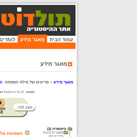
עמוד הבית
מאגר מידע
לומדים
מאגר מידע
מאגר מידע
>
פריטים של מילת המפתח
המ
נמצאו:
25 פריטים
בכל המ
טקס
2
[
היסטוריה (2)
משטרים והגות
השפעות מלח
מדינית (9)