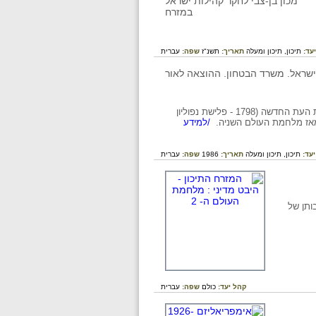
עד:
תיכון,
תיכון ומעלה
תאריך:
תשנ"ז
שפה:
עברית
המאמר בוחן את החשיבות הגיאופוליטית של המזרח התיכון, על-פי חלוקה לשלוש תקופות: מראשית העת החדשה (1798 - פלישת נפוליון
מאז מלחמת העולם השניה.
/למידע
יעד:
תיכון,
תיכון ומעלה
תאריך:
1986
שפה:
עברית
נייה בשנים 1939-1943 ואת מעורבותן של
קהל יעד:
כולם
שפה:
עברית