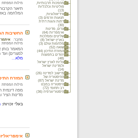
מהפכות תרבותיות,
מילות המפתח:
פוליטיות וכלכליות
תיאור הקרבות
(13)
המלחמה באזור
אידיאולוגיות,
תנועות וזרמים (3)
דתות והגות דתית
(30)
ערים, מדינות
ואימפריות (64)
החשיבות הגי
שליטים וממלכות
מחבר:
איתמר ר
בארץ-ישראל (8)
מילות המפתח:
מלחמות עולם (3)
שואה (52)
המזרח התיכון (44)
למצרים) ועד 
יהודים בתפוצות
מלא...
(48)
עליות לארץ ישראל
ולמדינת ישראל
(14)
מיישוב למדינה (26)
ההיסטוריה של
המזרח התיכון
מדינת ישראל (87)
היסטוריה במבט
מילות המפתח:
רב-תחומי (72)
היסטוריוגרפיה (36)
מדינות הציר ו
בעלי זכויות:
מ
אימפריאליזם 1926-1914 במזרח הת