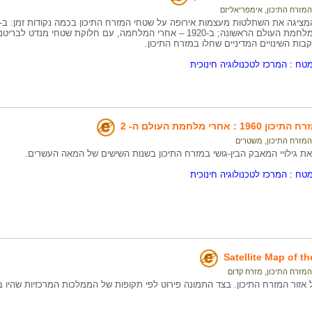
המזרח התיכון
,
אימפריאליזם
ציגה את השתלטות מעצמות אירופה על שטחי המזרח התיכון בכמה נקודות זמן: ב-1914 –
; ב-1920 – אחרי המלחמה, עם חלוקת שטחי מנדט לבריטניה ולצרפת,
טח : המרכז לטכנולוגיה חינוכית
: אחרי מלחמת העולם ה- 2
המזרח התיכון
,
משטרים
ת גילויי המאבק הבין-גושי במזרח התיכון בשנות השישים של המאה העשרים.
טח : המרכז לטכנולוגיה חינוכית
Satellite Map of t
המזרח התיכון
,
מזרח קדום
ל אזור המזרח התיכון. בצד התמונה פירוט לפי תקופות של הממלכות המרכזיות שהיו 