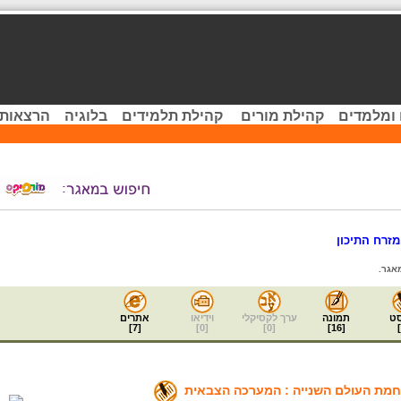
 ומלמדים
קהילת מורים
קהילת תלמידים
בלוגיה
הרצאות 
זרח התיכון
אגר.
ט
תמונה
ערך לקסיקלי
וידיאו
אתרים
]
7
[
]
0
[
]
0
[
]
16
[
]
מת העולם השנייה : המערכה הצבאית