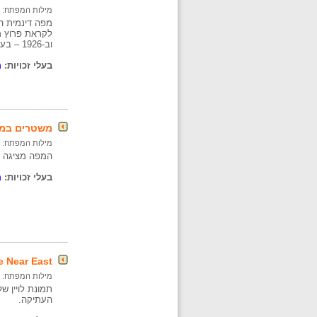
מילות המפתח:
מפה דינמית המ
לקראת פרוץ מלחמת העולם הראשונה
וב-1926 – בעקבות השינויים המדיניים שחלו במזרח התיכון.
בעלי זכויות:
מ
משטרים במזרח התיכון 1960 
מילות המפתח:
המפה מציגה א
בעלי זכויות:
מ
he Near East
מילות המפתח:
תמונת לויין ש
העתיקה.