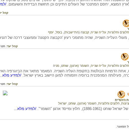
רץ המוצא, יחסם המתנכר של העולים התיקים וכן תחושת הבדידות והשעמום.
/למיד
קהל יע
ר
חלוצים וחלוציות
,
עלייה שנייה
,
קבוצה (התיישבות)
,
בוסל, יוסף
 מעולי העלייה השנייה, שהיה מתומכי רעיון 'הקבוצה הקטנה' וממעצבי דרכה של דגני
קהל יעד:
חטיב
ר
חלוצים וחלוציות
,
עלייה שנייה
,
השומר (ארגון)
,
שוחט, מניה
, אחת הדמויות הבולטות בתקופת העליה השנייה. המאמר מתאר את הביוגרפיה הא
רה, פעילותה המהפכנית ברוסיה ויוזמותיה למען היישוב בארץ ישראל.
/למידע מלא...
קהל יעד:
חטיב
 היהודית
ציונות
,
חלוצים וחלוציות
,
השומר (ארגון)
,
שוחט, ישראל
1886-1961), חלוץ ומייסד ארגון "השומר".
/למידע מלא...
ל המאגר.