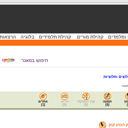
 ומלמדים
קהילת מורים
קהילת תלמידים
בלוגיה
הרצאות 
וצים וחלוציות
אגר.
ט
תמונה
ערך לקסיקלי
וידיאו
אתרים
]
1
[
]
0
[
]
0
[
]
5
[
]
 הכהן קוק