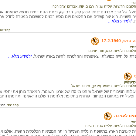
נרי
חלוצים וחלוציות
,
עלייה שנייה
,
רבנים
,
קוק, אברהם יצחק הכהן
ופועלו של הרב אברהם יצחק הכהן קוק. הרב קוק פיתח הגות דתית חדשה שתאמה א
ה השנייה. הוא יצר קשרים עם החלוצים ויזם מסע רבנים למושבות במטרה להדק א
.
/למידע מלא...
קהל יעד
 17.2.1940
נש
חלוצים וחלוציות
,
סנש, חנה
,
יומנים
ת על חייה כפועלת, שאיפותיה והחלטתה לחיות בארץ ישראל.
/למידע מלא...
לדשטיין
חלוצים וחלוציות
,
השומר (ארגון)
,
שוחט, ישראל
פעילותו הציבורית של ישראל שוחט מייסדו של ארגון 'השומר'. המאמר בוחן את יחסיו
יו ופעולותיו בתחום הבטחוני, קורותיו בתקופת מלחמת העולם הראשונה ותרומתו החב
קהל יעד:
חטיב
מים לעזיבה
ואי
חלוצים וחלוציות
,
עלייה שנייה
,
הגירה
ת לעזיבת הארץ בתקופת ה'עלייה השנייה' הייתה המציאות הכלכלית הקשה, אולם אח
ם להגשמת האידיאולוגיה החלוצית נכזבה. לכך יש להוסיף גורמים נוספים שהקלו ע