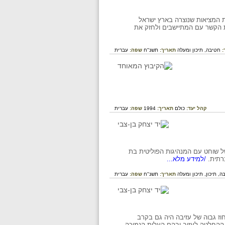
ת המציאות שנוצרה בארץ ישראל
ת הקשר עם המתיישבים ולחזק את
:
חטיבה,
תיכון ומעלה
תאריך:
תשנ"ח
שפה:
עברית
קהל יעד:
כולם
תאריך:
1994
שפה:
עברית
 של שוחט עם המנהיגות הפוליטית בת
רתית.
/למידע מלא...
ה,
תיכון,
תיכון ומעלה
תאריך:
תשנ"ח
שפה:
עברית
וז גבוה של עזיבה היה גם בקרב
ל ההחלטה לעזוב ובהם העלות הנמוכה