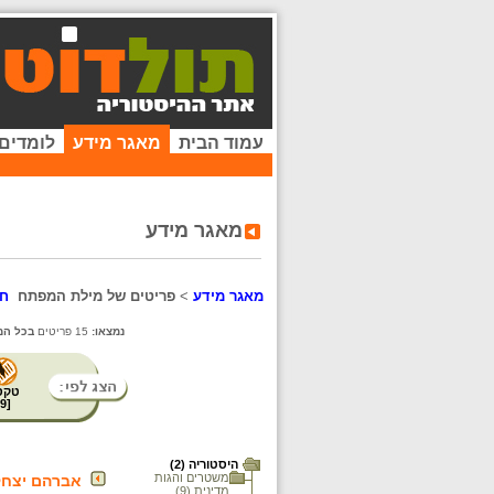
עמוד הבית
מאגר מידע
לומדים
מאגר מידע
מאגר מידע
>
פריטים של מילת המפתח
חל
נמצאו:
15 פריטים
בכל המ
טקס
9
[
היסטוריה (2)
משטרים והגות
אברהם יצחק
מדינית (9)