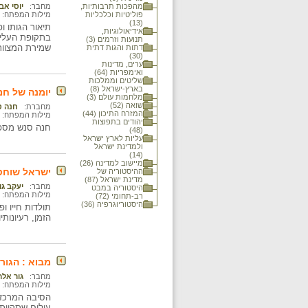
מהפכות תרבותיות,
מחבר:
יוסי אב
פוליטיות וכלכליות
מילות המפתח:
(13)
תיאור הגותו 
אידיאולוגיות,
בתקופת העליי
תנועות וזרמים (3)
שמירת המצוות
דתות והגות דתית
(30)
ערים, מדינות
ואימפריות (64)
שליטים וממלכות
בארץ-ישראל (8)
יומנה של חנה סנש,
מלחמות עולם (3)
שואה (52)
מחברת:
חנה ס
המזרח התיכון (44)
מילות המפתח:
יהודים בתפוצות
חנה סנש מספר
(48)
עליות לארץ ישראל
ולמדינת ישראל
(14)
מיישוב למדינה (26)
ישראל שוחט
ההיסטוריה של
מדינת ישראל (87)
מחבר:
יעקב גו
היסטוריה במבט
מילות המפתח:
רב-תחומי (72)
היסטוריוגרפיה (36)
תולדות חייו ו
הזמן, רעיונות
מבוא : הגור
מחבר:
גור אלר
מילות המפתח:
הסיבה המרכזי
עולים שתקוות